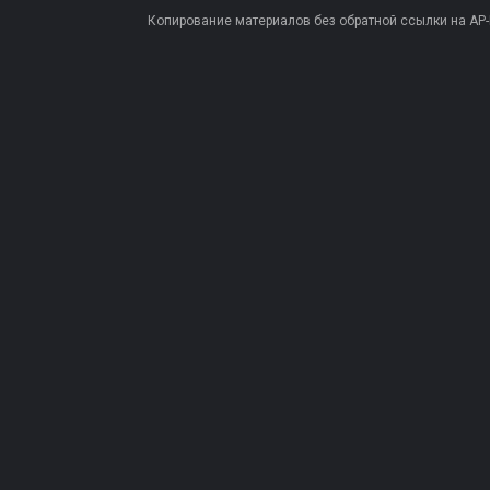
Копирование материалов без обратной ссылки на AP-PR