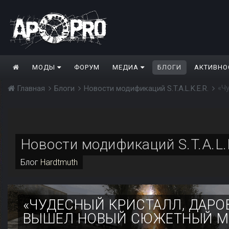
МОДЫ
ФОРУМ
МЕДИА
БЛОГИ
АКТИВНО
Главная
Блоги
Новости модификаций S.T.A.L.K.E.R.
Новости модификаций S.T.A.L.
Блог
Hardtmuth
«ЧУДЕСНЫЙ КРИСТАЛЛ, ДАРО
ВЫШЕЛ НОВЫЙ СЮЖЕТНЫЙ 