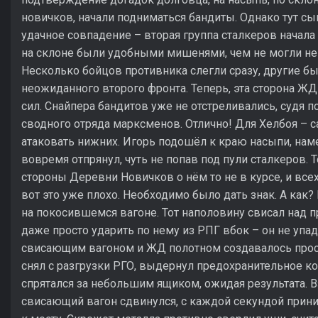
новичков, начали подниматься бандиты. Однако тут сы
удачное совпадение – вторая группа сталкеров начала
на склоне были удобными мишенями, чем не могли не
Несколько бойцов противника слегли сразу, другие бы
неожиданного второго фронта. Теперь, эта сторона Ж
сил. Снайпера бандитов уже не отстреливались, судя 
сводного отряда марксменов. Отлично! Для Хелбоя – 
атаковать нижних. Игорь подошёл к краю насыпи, наме
вовремя отпрянул, чуть не попав под пули сталкеров. Т
стороны Деревни Новичков о нём то не в курсе, и все
вот это уже плохо. Необходимо было дать знак. А как?
на покосившемся вагоне. Тот наполовину свисал над п
даже просто ударить по нему из РПГ вбок – он не упад
свисающим вагоном и ЖД полотном создавалось прос
снял с разгрузки РГО, выдернул предохранительное ко
спрятался за небольшим ящиком, ожидая результата. 
свисающий вагон сдвинулся, с каждой секундой прин