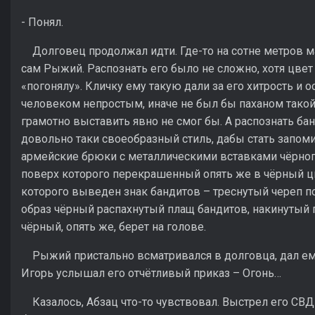
- Понял.
Долговец продолжал идти. Где-то на сотне метров м
сам Рыжий. Распознать его было не сложно, хотя цвет
«погонялу». Кличку ему такую дали за его хитрость и
человеком непростым, иначе не был бы паханом такой
грамотно выставить явно не смог бы. А распознать ба
довольно таки своеобразный стиль, дабы стать запо
армейские брюки с металлическими вставками чёрного
поверх которого перекрашенный опять же в чёрный цв
которого выведен знак бандитов – треснутый череп п
образ чёрный распахнутый плащ бандитов, накинутый п
чёрный, опять же, берет на голове.
Рыжий пристально всматривался в долговца, дал ему 
Игорь услышал его отчётливый приказ – Огонь…
Казалось, Абзац что-то чувствовал. Выстрел его СВД