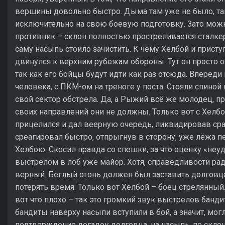
вершины довольно быстро. Дыма там уже не было, так
исключительно на свою боевую подготовку. Зато можно
противник – склон полностью простреливается сталке
саму насыпь стоило зачистить. К чему Хелбой и прист
двинулся к верхним рубежам обороны. Тут он просто 
так как его бойцы будут идти как раз отсюда. Впереди
человека, с ПКМ-ом на треноге у поста. Стояли спино
свой сектор обстрела. Да, а Рыжий всё же молодец, пр
своих направлений они не должны. Только вот с Хелбо
прицелился и дал веерную очередь, ликвидировав сраз
среагировал быстро, отпрыгнув в сторону, уже лёжа п
Хелбою. Скосил правда со спешки, за что оценку «неу
выстрелом в лоб уже майор. Хотя, справедливости ради
верный. Беглый огонь должен был заставить долговца 
потерять время. Только вот Хелбой – боец стрелянный.
вот что плохо – так это громкий звук выстрелов бандит
бандиты наверху насыпи вступили в бой, а значит, мог
подтверждение догадок долговца, на насыпь, по скло