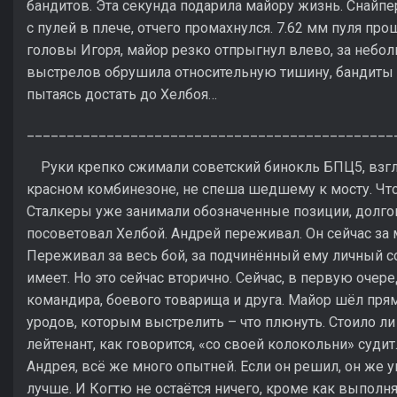
бандитов. Эта секунда подарила майору жизнь. Снайпе
с пулей в плече, отчего промахнулся. 7.62 мм пуля пр
головы Игоря, майор резко отпрыгнул влево, за небол
выстрелов обрушила относительную тишину, бандиты п
пытаясь достать до Хелбоя…
______________________________________________
Руки крепко сжимали советский бинокль БПЦ5, взгля
красном комбинезоне, не спеша шедшему к мосту. Что-т
Сталкеры уже занимали обозначенные позиции, долго
посоветовал Хелбой. Андрей переживал. Он сейчас за 
Переживал за весь бой, за подчинённый ему личный со
имеет. Но это сейчас вторично. Сейчас, в первую очер
командира, боевого товарища и друга. Майор шёл прям
уродов, которым выстрелить – что плюнуть. Стоило ли 
лейтенант, как говорится, «со своей колокольни» судит
Андрея, всё же много опытней. Если он решил, он же упё
лучше. И Когтю не остаётся ничего, кроме как выполн