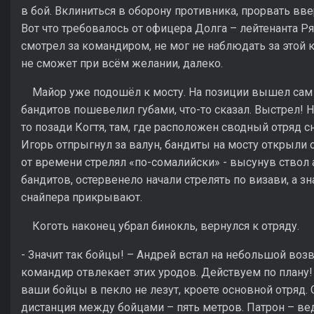
в бой. Вклиниться в оборону противника, прорвать вве
Вот что требовалось от офицера Долга – лейтенанта Ря
смотрел за командиром, не мог не наблюдать за этой к
не сможет при всём желании, далеко.
Майор уже подошёл к мосту. На позиции вышел сам Р
бандитов пошевелил губами, что-то сказал. Выстрел! Н
то позади Когтя, там, где расположен сводный отряд сн
Игорь отпрыгнул за валун, бандиты на мосту открыли 
от времени стрелял «по-сомалийски» - высунув ствол
бандитов, остервенело начали стрелять по визави, а зна
снайпера прикрывают.
Коготь наконец убрал бинокль, вернулся к отряду.
- Значит так бойцы! – Андрей встал на небольшой во
командир отвлекает этих уродов. Действуем по плану
ваши бойцы в пекло не лезут, кроете основной отряд. 
дистанция между бойцами – пять метров. Патрон – ве