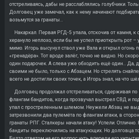
отстреливаясь, дабы не расслаблялись голубчики. Толь
Долговец уже замечал, как к нему начинают подбирать
возьмутся за гранаты…
Накаркал. Первая РГД-5 упала, отскочив от камня, к с
херануло неплохо, если бы не успел приоткрыть рот – 
мимо. Игорь высунул ствол уже Вала и открыл огонь
«гренадёра». Тот вроде залёг, точно не видно. Но скор
один подарочек. А слева уже обходить ещё один… Да, де
своими не было, только с Абзацем. Но стрелять снайп
всего не достигли своих точек, а Игорь знал, на что шёл
Долговец продолжал отстреливаться, сдерживая по 
флангам бандитов, когда прозвучал выстрел СВД и п
упал с простреленным шлемом. Неужели Абзац не выд
затрезвонили два пулемёта по флангам атаки, в стор
гранаты РПГ. Сталкеры начали атаку! Успели. Отлично.
бандиты переключились на атакующих. Но долговца то
Будто ответом на его вопрос чуть впереди его укрыт