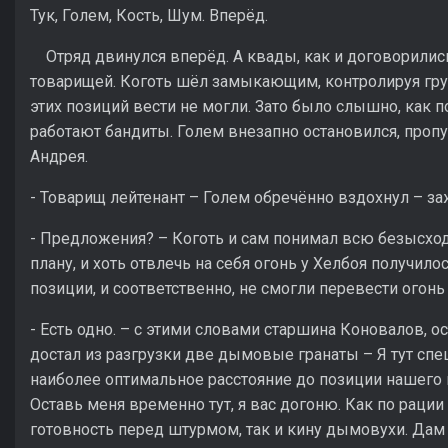
Тук, Голем, Кость, Шум. Вперёд.
Отряд двинулся вперёд. А квады, как и договорились
товарищей. Коготь шёл замыкающим, контролируя груп
этих позиций вести не могли. Зато было слышно, как
работают бандиты. Голем внезапно остановился, проп
Андрея.
- Товарищ лейтенант – Голем обречённо вздохнул – з
- Предложения? – Коготь и сам понимал всю безысход
плану, и хоть отвлечь на себя огонь у Хелбоя получило
позиции, и соответственно, не смогли перевести огонь
- Есть одно. – с этими словами старшина Коновалов, о
достал из разгрузки две дымовые гранаты – Я тут спе
наиболее оптимальное расстояние до позиции нашего 
Оставь меня временно тут, я вас догоню. Как по раци
готовность перед штурмом, так и кину дымовухи. Дам