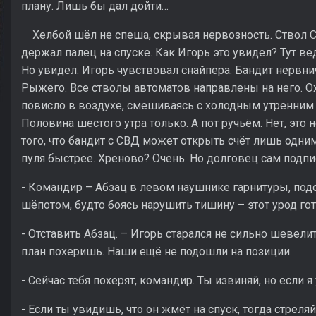
плану. Лишь бы дал дойти…
Хелбой шёл не спеша, скрывая нервозность. Ствол СВ
держал палец на спуске. Как Игорь это увидел? Тут ве
Но увидел. Игорь чувствовал снайпера. Бандит нервни
Рыжего. Все стволы автоматов направлены на него. О
повисло в воздухе, смешиваясь с холодным утренним
Половина шестого утра только. А пот ручьём. Нет, это 
того, что бандит с СВД может открыть счёт лишь одним
пуля быстрее. Хреново? Очень. Но долговец сам подпис
- Командир – Абзац в левом наушнике гарнитуры, под
шёпотом, будто боясь нарушить тишину – этот урод гото
- Отставить Абзац. – Игорь старался не сильно шевели
план похеришь. Наши ещё не подошли на позиции.
- Сейчас тебя похерят, командир. Ты извиняй, но если 
- Если ты увидишь, что он жмёт на спуск, тогда стреля