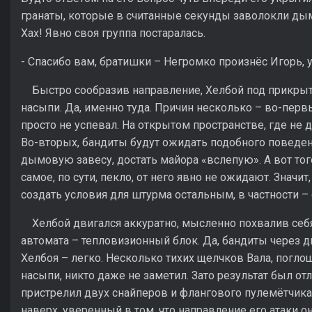
гранаты, которые в считанные секунды заволокли ды
Хах! Явно своя группа постаралась.
- Спасибо вам, братишки – Негромко произнёс Игорь,
Быстро сообразив направление, Хелбой под прикрыт
насыпи. Да, именно туда. Причин несколько – во-первы
просто не успевал. На открытом пространстве, где не д
Во-вторых, бандиты будут ожидать подобного поведен
дымовую завесу, достать майора «вслепую». А вот того
самое, по сути, пекло, от него явно не ожидают. Значит
создать условия для штурма остальным, в частности –
Хелбой двигался аккуратно, мысленно похвалив себ
автомата – тепловизионный блок. Да, бандиты через д
Хелбоя – легко. Несколько тихих щелчков Вала, погл
насыпи, никто даже не заметил. Зато результат был о
пристрелил двух снайперов и флангового пулемётчика 
наверх, уверенный в том, что направление его атаки о