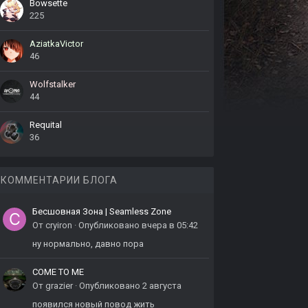
Bowsette
225
AziatkaVictor
46
Wolfstalker
44
Requital
36
КОММЕНТАРИИ БЛОГА
Бесшовная Зона | Seamless Zone
От
cryiron
·
Опубликовано
вчера в 05:42
ну нормально, давно пора
COME TO ME
От
grazier
·
Опубликовано
2 августа
появился новый повод жить