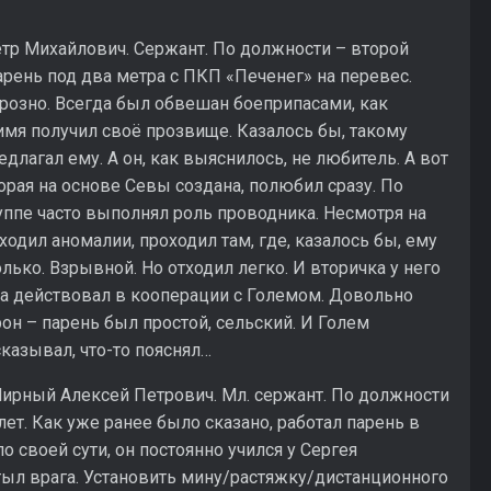
тр Михайлович. Сержант. По должности – второй
арень под два метра с ПКП «Печенег» на перевес.
грозно. Всегда был обвешан боеприпасами, как
е имя получил своё прозвище. Казалось бы, такому
длагал ему. А он, как выяснилось, не любитель. А вот
рая на основе Севы создана, полюбил сразу. По
руппе часто выполнял роль проводника. Несмотря на
ходил аномалии, проходил там, где, казалось бы, ему
лько. Взрывной. Но отходил легко. И вторичка у него
да действовал в кооперации с Големом. Довольно
он – парень был простой, сельский. И Голем
сказывал, что-то пояснял…
ирный Алексей Петрович. Мл. сержант. По должности
лет. Как уже ранее было сказано, работал парень в
о своей сути, он постоянно учился у Сергея
тыл врага. Установить мину/растяжку/дистанционного