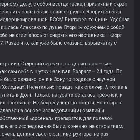
пёрному делу, с собой всегда таскал приличный скрап
звеселить парня было крайне трудно. Вооружён был
одернизированной. ВССМ Винторез, то бишь. Удобная
ишлась Алексею по душе. Вторым оружием с собой
бо не отличалось от снаряги его наставника – Форт
. Разве что, как уже было сказано, взрывчатку с
трович. Старший сержант, по должности – сан.
как сам себя в шутку называл. Возраст – 24 года. По
й было связано, он и в Зону то подался с научной
Холодец». Нелегально правда, как сталкер. А попав в
ступить в Долг. Только натура то осталась прежней, и
 постоянно. Не безрезультатно, кстати. Некоторые
оздавал на основе исследований аномалий и
собственный «арсенал» препаратов для полевой
аря, его исследования были, конечно, не открытием,
 очень ценили своего сан. инструктора, не раз