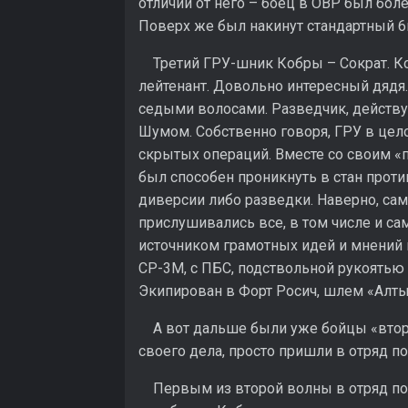
отличии от него – боец в ОВР был боле
Поверх же был накинут стандартный 6
Третий ГРУ-шник Кобры – Сократ. Ко
лейтенант. Довольно интересный дядя.
седыми волосами. Разведчик, действу
Шумом. Собственно говоря, ГРУ в цело
скрытых операций. Вместе со своим «
был способен проникнуть в стан проти
диверсии либо разведки. Наверно, сам
прислушивались все, в том числе и са
источником грамотных идей и мнений 
СР-3М, с ПБС, подствольной рукоятью 
Экипирован в Форт Росич, шлем «Алты
А вот дальше были уже бойцы «второ
своего дела, просто пришли в отряд п
Первым из второй волны в отряд попа