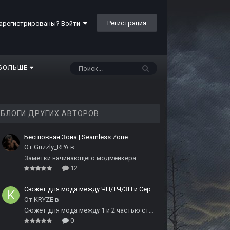
Регистрация
арегистрированы? Войти
БОЛЬШЕ
БЛОГИ ДРУГИХ АВТОРОВ
Бесшовная Зона | Seamless Zone
От
Grizzly_RPA
в
Заметки начинающего модмейкера
12
Сюжет для мода между ЧН/ТЧ/ЗП и Сердцем Чернобыля
От
KRYZE
в
Сюжет для мода между 1 и 2 частью сталкера
0