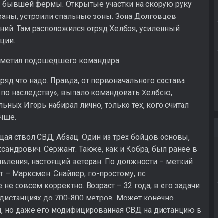
х бывшей фермы. Открытые участки на скорую руку
храны, устроили спальные зоны. Зона Долговцев
аний. Там расположился отряд Хелбоя, усиленный
ции.
 заметил подошедшего командира.
яд что надо. Правда, от первоначального состава
«по наследству», выпало командовать Хелбою,
льных Игорь набирал лично, только тех, кого считал
учше.
я ствол СВД, Абзац. Один из трёх бойцов основы,
андрович. Сержант. Также, как и Кобра, был ранее в
оявления, настоящий ветеран. По должности – меткий
т – Марксмен. Снайпер, по-простому, по
не совсем корректно. Возраст – 32 года, в его задачи
 дистанциях до 700-800 метров. Может конечно
ии, но даже его модифицированная СВД на дистанцию в