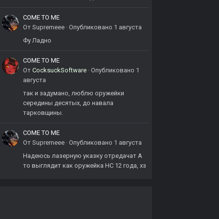
COME TO ME
От
Supremeee
·
Опубликовано
1 августа
Фу Ладно
COME TO ME
От
CocksuckSoftware
·
Опубликовано
1
августа
так и задумано, люблю оружейки
середины десятых, до навала
тарковщины.
COME TO ME
От
Supremeee
·
Опубликовано
1 августа
Надеюсь лазерную указку отредачат А
то выглядит как оружейка НС 12 года, хз