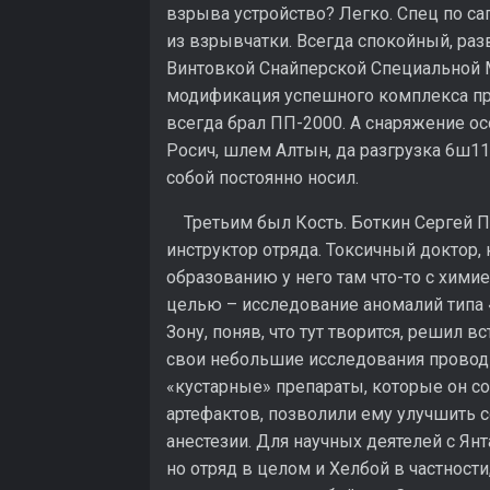
взрыва устройство? Легко. Спец по са
из взрывчатки. Всегда спокойный, ра
Винтовкой Снайперской Специальной М
модификация успешного комплекса пр
всегда брал ПП-2000. А снаряжение осо
Росич, шлем Алтын, да разгрузка 6ш117
собой постоянно носил.
Третьим был Кость. Боткин Сергей Пе
инструктор отряда. Токсичный доктор, 
образованию у него там что-то с химие
целью – исследование аномалий типа «
Зону, поняв, что тут творится, решил в
свои небольшие исследования проводил
«кустарные» препараты, которые он с
артефактов, позволили ему улучшить 
анестезии. Для научных деятелей с Янт
но отряд в целом и Хелбой в частности,