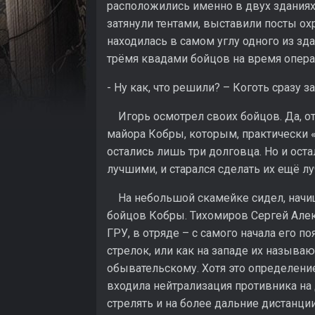
расположились именно в двух здания
затянули тентами, выставили посты о
находилась в самом углу одного из зд
трёмя квадами бойцов на время опера
- Ну как, что решили? – Коготь сразу
Игорь осмотрел своих бойцов. Да, отр
майора Кобры, которым, практически 
остались лишь три долговца. Но и оста
лучшими, и старался сделать их ещё л
На небольшой скамейке сидел, начища
бойцов Кобры. Тихомиров Сергей Алекс
ГРУ, в отряде – с самого начала его п
стрелок, или как на западе их называю
обывательскому. Хотя это определение 
входила нейтрализация противника на
стрелять и на более дальние дистанц