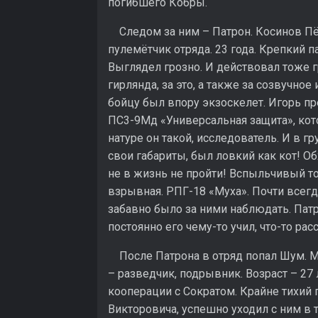
погибшего Кобры.
Следом за ним – Патрон. Косинов Пё
пулемётчик отряда. 23 года. Крепкий п
Выглядел грозно. И действовал тоже 
гирлянда, за это, а также за созвучно
бойцу был впору экзоскелет. Игорь пре
ПС3-9Мд «Универсальная защита», кото
натуре он такой, исследователь. И в г
свои габариты, был ловкий как кот! Об
не в жизнь не пройти! Вспыльчивый то
взрывная. РПГ-18 «Муха». Почти всег
забавно было за ними наблюдать. Патр
постоянно его чему-то учил, что-то рас
После Патрона в отряд попал Шум. М
– разведчик, подрывник. Возраст – 27 
кооперации с Сократом. Крайне тихий п
Викторовича, успешно уходил с ним в 