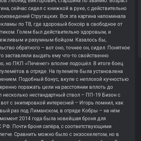
лов Леонид Викторович, старшина по званию. Возраст
ина, сейчас сидел с книжкой в руке, с действительно
оизведений Стругацких. Вся эта картина напоминала
кламы по ТВ, где здоровый боксёр в свободное от
стиком. Голем был действительно здоровым, и
вежливым и разумным бойцом. Казалось бы,
ство обратного – вот оно, точнее он, сидел. Понятное
сто заставляли выдать ему что-то свойственно
но, но ПКП «Печенег» вполне подошёл. В итоге боец
пулемётов в отряде. На пулемёте была установлена
чением. Подобный бонус, вкупе с неплохой кучностью
еренно поражать цели на расстоянии вплоть до
л несколько нестандартный ствол – ПП-19 Бизон с
вот с экипировкой интересней – Игорь помнил, как
рвый раз под Лиманском, в отряде Кобры – на нём
момент 2014 года была новейшая броня для
РФ. Почти броня сапёра, с соответствующими
егче. Сравнить можно было с экзоскелетом, но в