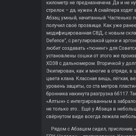
километр не предназначена. Да и не н
стрелок – да, нужен. А снайпера ходят
Абзац умный, начитанный. Частенько пе
получил своё прозвище. Как уже ранее
модифицированная СВД, с новым скл
Defence”, с регулировкой щеки и эрг
любит создавать «тюнинг» для Советс
установлены сошки от этого же произво
XD38 с дальномером. Вторичкой у до
Экипирован, как и многие в отряде, 
цвета клана. Классная вещь, лёгкая, ве
уровень защиты, со ста метров пласти
бронника накинута разгрузка 6б117. Та
«Алтын» с интегрированным в забрало
не только это… Ещё у Абзаца в неболь
свёрнутом виде всегда лежала неболь
Рядом с Абзацем сидел, прислонив «П