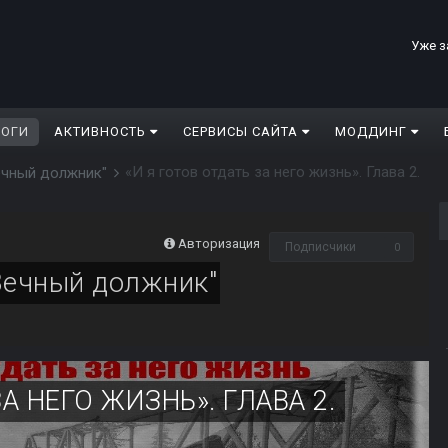
Уже з
ЛОГИ
АКТИВНОСТЬ
СЕРВИСЫ САЙТА
МОДДИНГ
«И я готов отдать за него жизнь». Глава 2.
ечный должник"
Авторизация
Подписчики
0
Вечный должник"
А НЕГО ЖИЗНЬ». ГЛАВА 2.