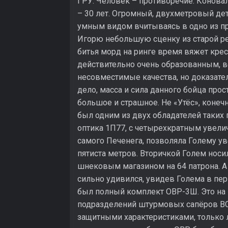
ГРУ. Человек – противоречие. Конова
– 30 лет. Огромный, двухметровый дет
умным видом вчитываясь в одно из пр
Игорю небольшую сценку из старой ре
битья морд на ринге время вяжет кре
действительно очень образованным, 
несовместимые качества, но доказатель
дело, масса и сила данного бойца про
большое и страшное. Не «Утёс», конеч
был одним из двух обладателей таких 
оптика 1П77, с четырехкратным увели
самого Печенега, позволяла Голему ув
пятиста метров. Вторичкой Голем носи
шнековым магазином на 64 патрона. А 
сильно удивился, увидев Голема в пе
был полный комплект ОВР-3Ш. Это на 
подразделений штурмовых сапёров ВС 
защитными характеристиками, только л