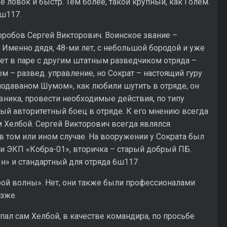
е ловок и быстр. Тем более, такой крупный, как Голем.
ш117.
робов Сергей Викторович. Воинское звание –
 Именно дядя, 48-ми лет, с небольшой бородой и уже
ет в паре с другим штатным разведчиком отряда –
м – развед. управление, но Сократ – настоящий гуру
подаваном Шумом», как любили шутить в отряде, он
вника, провести необходимые действия, по типу
ый авторитетный боец в отряде. К его мнению всегда
м Хелбой. Сергей Викторович всегда являлся
в том или ином случае. На вооружении у Сократа был
и ЭКП «Кобра-01», вторичка – старый добрый ПБ.
н» и стандартный для отряда 6ш117.
й волны». Нет, они также были профессионалами
озже.
л сам Хелбой, в качестве командира, по просьбе