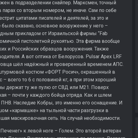
ужен в подразделении снайпер. Марксмен, точный
 в парах со вторым номером, не иначе. Сам по себе
стрит цитатами писателей и деятелей, за это и
 было сказано, основное вооружение у него –
адным прикладом от Израильской фирмы “Fab
ономичной пистолетной рукоятью. Эта фирма вообще
ких и Российских образцов вооружения. Также
дителя. А вот оптика от Белорусов. Pulsar Apex LRF
лговца шёл надёжный и проверенный временем АПС.
в штурмовой костюм «ФОРТ Росич», окрашенный в
с – всего то 6 с половиной кг, а при этом хороший
ны держат ту же пулю от СВД или М21. Поверх
кая – почти у каждого бойца отряда. Как и шлем
 ПНВ. Наследие Кобры, это именно его оснащение. И
шом «кармашке» на тыльной части разгрузки в
шая маскировочная сеть. На случай необходимости.
еченег» к левой ноге – Голем. Это второй ветеран