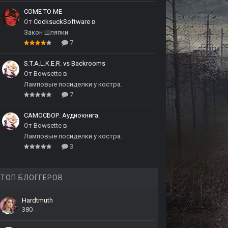
COME TO ME
От
CocksuckSoftware
в
Закон Шляпки
7
S.T.A.L.K.E.R. vs Backrooms
От
Bowsette
в
Ламповые посиделки у костра.
7
САМОСБОР. Аудиокнига.
От
Bowsette
в
Ламповые посиделки у костра.
3
ТОП БЛОГГЕРОВ
Hardtmuth
380