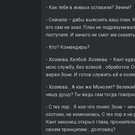
- Как тебя в живых оставили? Зачем?
- Сначала – дабы выяснить ваш план. К
его сам не знал. План не подразумевал 
поступите. И ничего не смог им сказать
- Кто? Командиры?
- Хозяева, Хелбой. Хозяева. – Кант ед
мою службу, без всякой… обработки. Он
верен Зоне. И готов служить ей и хоз
- Хозяева… А как же Монолит? Великий
нашу душу? Ты ведь сам тогда говори
- С тех пор… Я кое-что понял. Зона – 
охотник, не изменилась. С тех пор я н
Кант наконец открыл глаза, пронзител
своим принципам… долговец?