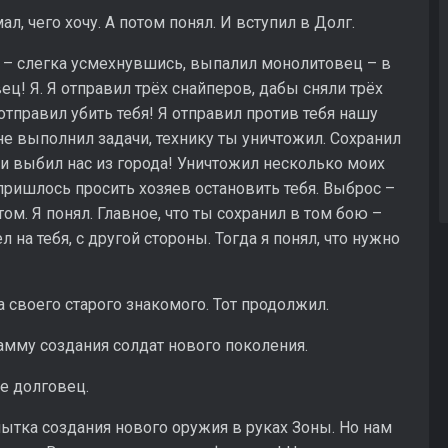
ал, чего хочу. А потом понял. И вступил в Долг.
ой – слегка усмехнувшись, выпалил монолитовец – в
ец! Я. Я отправил трёх снайперов, дабы сняли трёх
 отправил убить тебя! Я отправил против тебя нашу
 не выполнил задачи, технику ты уничтожил. Сохранил
ти выбил нас из города! Уничтожил несколько моих
 пришлось просить хозяев остановить тебя. Выброс –
отом. Я понял. Главное, что ты сохранил в том бою –
 на тебя, с другой стороны. Тогда я понял, что нужно
 своего старого знакомого. Тот продолжил.
амму создания солдат нового поколения.
же долговец.
пытка создания нового оружия в руках Зоны. Но нам