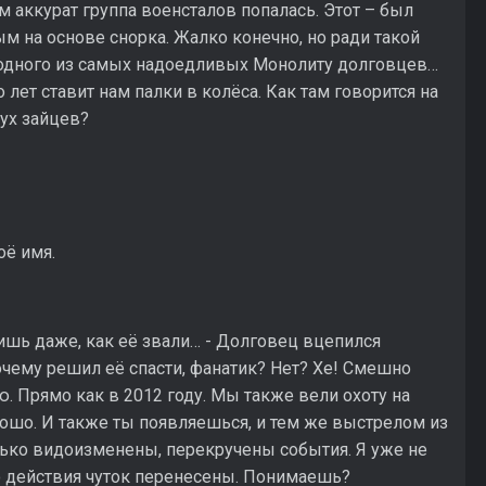
 аккурат группа военсталов попалась. Этот – был
 на основе снорка. Жалко конечно, но ради такой
ь одного из самых надоедливых Монолиту долговцев…
 лет ставит нам палки в колёса. Как там говорится на
ух зайцев?
ё имя.
мнишь даже, как её звали… - Долговец вцепился
очему решил её спасти, фанатик? Нет? Хе! Смешно
ю. Прямо как в 2012 году. Мы также вели охоту на
рошо. И также ты появляешься, и тем же выстрелом из
ько видоизменены, перекручены события. Я уже не
то действия чуток перенесены. Понимаешь?