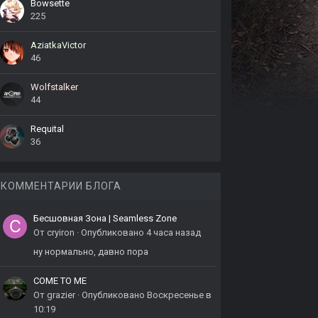
Bowsette
225
AziatkaVictor
46
Wolfstalker
44
Requital
36
КОММЕНТАРИИ БЛОГА
Бесшовная Зона | Seamless Zone
От
cryiron
·
Опубликовано
4 часа назад
ну нормально, давно пора
COME TO ME
От
grazier
·
Опубликовано
Воскресенье в
10:19