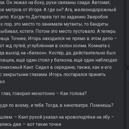
. Он лежал на боку, руки связаны сзади. Автомат,
аре метров от Игоря. А где он? Ага, железнодорожный
депо. Когда-то Дегтярёв тут по заданию Зверобоя
х пор, это место то занимали мутанты, то бандиты
выбивал, кстати. Потом это место пустовало. А теперь
ца. Точнее, Игорь находился не прямо в этом депо –
т жд путей, углублённая в склон холма. Комната с
да выход на «балкон». Костёр, да, действительно был.
овцев, ещё один стоял у балкона, ещё один наблюдал
знакомый Кант. Сидел в середине, также, как и его
 с закрытыми глазами. Игорь постарался принять
ел.
я глаз, говорил монотонно – Как голова?
удя по всему, и тебя. Тогда, в кинотеатре. Помнишь?
 шлем. – Кант рукой указал на кровоподтёки на лбу –
ались две — вот такие точки.