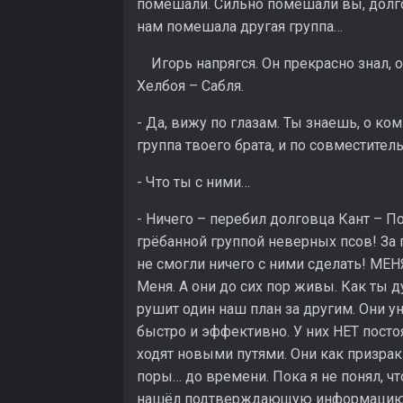
помешали. Сильно помешали вы, долго
нам помешала другая группа…
Игорь напрягся. Он прекрасно знал, о 
Хелбоя – Сабля.
- Да, вижу по глазам. Ты знаешь, о ко
группа твоего брата, и по совместител
- Что ты с ними…
- Ничего – перебил долговца Кант – По
грёбанной группой неверных псов! За 
не смогли ничего с ними сделать! МЕН
Меня. А они до сих пор живы. Как ты 
рушит один наш план за другим. Они у
быстро и эффективно. У них НЕТ посто
ходят новыми путями. Они как призрак
поры… до времени. Пока я не понял, чт
нашёл подтверждающую информацию о то