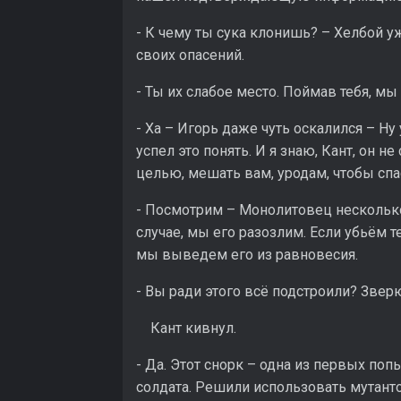
- К чему ты сука клонишь? – Хелбой у
своих опасений.
- Ты их слабое место. Поймав тебя, м
- Ха – Игорь даже чуть оскалился – Ну
успел это понять. И я знаю, Кант, он н
целью, мешать вам, уродам, чтобы спа
- Посмотрим – Монолитовец несколько
случае, мы его разозлим. Если убьём т
мы выведем его из равновесия.
- Вы ради этого всё подстроили? Звер
Кант кивнул.
- Да. Этот снорк – одна из первых п
солдата. Решили использовать мутанто