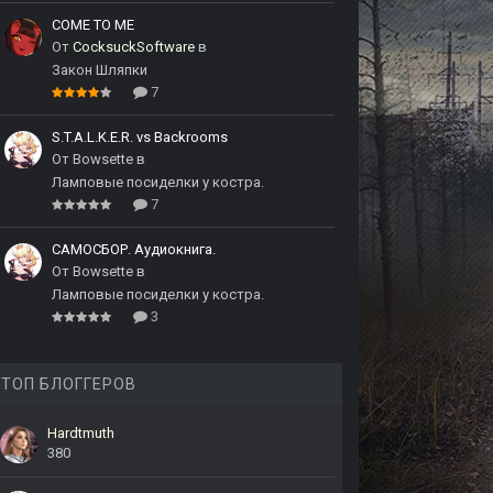
COME TO ME
От
CocksuckSoftware
в
Закон Шляпки
7
S.T.A.L.K.E.R. vs Backrooms
От
Bowsette
в
Ламповые посиделки у костра.
7
САМОСБОР. Аудиокнига.
От
Bowsette
в
Ламповые посиделки у костра.
3
ТОП БЛОГГЕРОВ
Hardtmuth
380