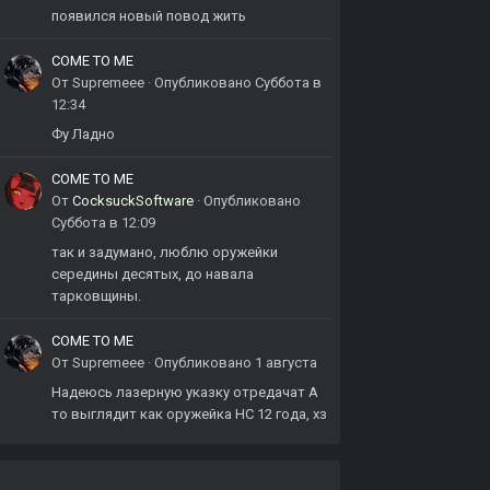
появился новый повод жить
COME TO ME
От
Supremeee
·
Опубликовано
Суббота в
12:34
Фу Ладно
COME TO ME
От
CocksuckSoftware
·
Опубликовано
Суббота в 12:09
так и задумано, люблю оружейки
середины десятых, до навала
тарковщины.
COME TO ME
От
Supremeee
·
Опубликовано
1 августа
Надеюсь лазерную указку отредачат А
то выглядит как оружейка НС 12 года, хз