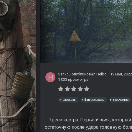
Запись опубликовал
Helboi
·
19 мая, 2022
1 033 просмотра
рассказы
фан-рассказы
творчество
Треск костра. Первый звук, который
остаточную после удара головную боль.