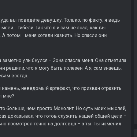
уда вы поведёте девушку. Только, по факту, я ведь
моей… гибели. Так что я и сам не знал, как вы
. А потом… меня хотели казнить. Но спасли они.
ва заметно улыбнулся – Зона спасла меня. Она отметила
и решили, что я могу быть полезен. А я, сам знаешь,
яевам всегда…
 камень, неведомый артефакт, что призван отразить
л мне?
нечто больше, чем просто Монолит. Но суть моих мыслей,
е раз доказывал, что готов служить нашей общей цели –
ьно посмотрел точно на долговца – а ты. Ты изменил