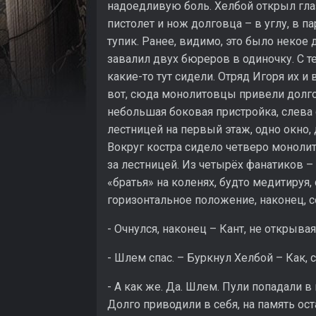
надоедливую боль. Хелбой открыл глаза
пистолет и нож долговца – в углу, в п
тупик. Ранее, видимо, это было некое 
завалил двух бюреров в одиночку. С те
какие-то тут сидели. Отряд Игоря их и 
вот, сюда монолитовцы привели долгов
небольшая боковая пристройка, слева о
лестницей на первый этаж, одно окно, 
Вокруг костра сидело четверо монолит
за лестницей. Из четырёх фанатиков – 
«братья» на коленях, будто медитируя,
горизонтальное положение, наконец, с
- Очнулся, наконец – Кант, не открыва
- Шлем спас. – Буркнул Хелбой – Как, с
- А как же. Да. Шлем. Пули попадали в
Долго приводили в себя, на память ост