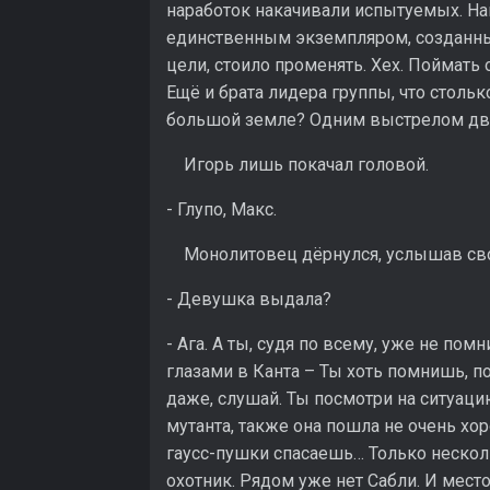
наработок накачивали испытуемых. Нам
единственным экземпляром, созданным
цели, стоило променять. Хех. Поймат
Ещё и брата лидера группы, что столько
большой земле? Одним выстрелом дв
Игорь лишь покачал головой.
- Глупо, Макс.
Монолитовец дёрнулся, услышав сво
- Девушка выдала?
- Ага. А ты, судя по всему, уже не по
глазами в Канта – Ты хоть помнишь, п
даже, слушай. Ты посмотри на ситуаци
мутанта, также она пошла не очень хо
гаусс-пушки спасаешь… Только нескол
охотник. Рядом уже нет Сабли. И мес