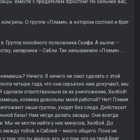
вцы. Вместе с предателем Фростом! Но сильнее вас,
ком речь. О группе «Пламя», в котором состоял и брат
м я. Группа покойного полковника Скифа. А нынче –
ьству, напарника – Сабли. Так называемое «Пламя» …
нимаешь? Ничего. Я ничего не смог сделать с этой
почти четыре года, что они серьёзно нам докучают, мы
Я сделали ответственным за их уничтожение, Хелбой!
думаешь, хозяева довольны моей работой? Нет! Пламя
ничтожают наши группы, уходят без следа. Действуют
янной базы! Нам негде делать засады. Они всегда
и. Мы не могли найти у них минусов, Хелбой. До
о между тобой, и Саблей – много общего. Пока не
м, что ты ищешь его, и о том, что он твой брат.