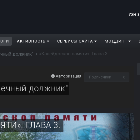
Уже з
ЛОГИ
АКТИВНОСТЬ
СЕРВИСЫ САЙТА
МОДДИНГ
«Калейдоскоп памяти». Глава 3.
ечный должник"
Авторизация
Подписчики
0
Вечный должник"
ТИ». ГЛАВА 3.