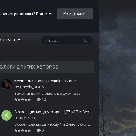
Регистрация
арегистрированы? Войти
БОЛЬШЕ
БЛОГИ ДРУГИХ АВТОРОВ
Бесшовная Зона | Seamless Zone
От
Grizzly_RPA
в
Заметки начинающего модмейкера
12
Сюжет для мода между ЧН/ТЧ/ЗП и Сердцем Чернобыля
От
KRYZE
в
Сюжет для мода между 1 и 2 частью сталкера
0