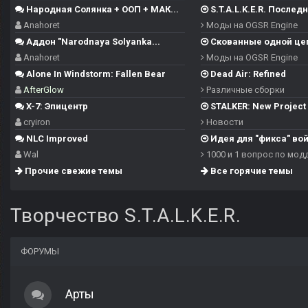
Народная Солянка + ООП + МАК...
S.T.A.L.K.E.R. Последн
Anahoret
Моды на OGSR Engine
Аддон "Narodnaya Solyanka...
Скованные одной це
Anahoret
Моды на OGSR Engine
Alone In Windstorm: Fallen Bear
Dead Air: Refined
AfterGlow
Различные сборки
X-7: Эпицентр
STALKER: New Project -
cryiron
Новости
NLC Improved
Идея для "фикса" войн
Wal
1000 и 1 вопрос по мод
Прочие свежие темы
Все горячие темы
Творчество S.T.A.L.K.E.R.
ФОРУМЫ
Арты