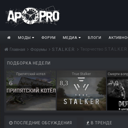
МОДЫ
ФОРУМ
МЕДИА
БЛОГИ
АКТИВНО
Творчество S.T.A.L.K.E.R.
Главная
Форумы
S.T.A.L.K.E.R.
ПОДБОРКА НЕДЕЛИ
Припятский котел
True Stalker
Смерти вопр
6
8,3
7,9
ПОСЛЕДНИЕ ОБСУЖДЕНИЯ
В ТРЕНДЕ