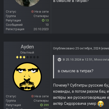
в смысле в титрах?
Статус
Не в сети
Группа
Сталкеры
Репутация
13
Сообщений
13
Регистрация
20.10.2023
Ayden
Опубликовано
25 октября, 2024
(изм
Опытный
В 25.10.2024 в 12:51,
Moscovi
в смысле в титрах?
Почему? Субтитры русские буд
команды, а потом разом бац и 
Статус
Не в сети
актёры же русскоговорящие ес
Группа
Сталкеры
актёр Сидоровича умер
.
Репутация
399