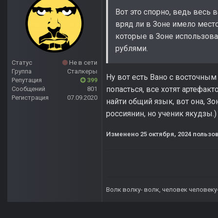
Вот это спорно, ведь весь 
вряд ли в Зоне имело место
которые в Зоне использовал
рублями.
Статус
Не в сети
Группа
Сталкеры
Ну вот есть Вано с восточным
Репутация
399
попасться, все хотят артефак
Сообщений
801
Регистрация
07.09.2020
найти общий язык, вот она, З
россиянин, но ученик якудзы.
Изменено
25 октября, 2024
пользов
Волк волку- волк, человек человеку