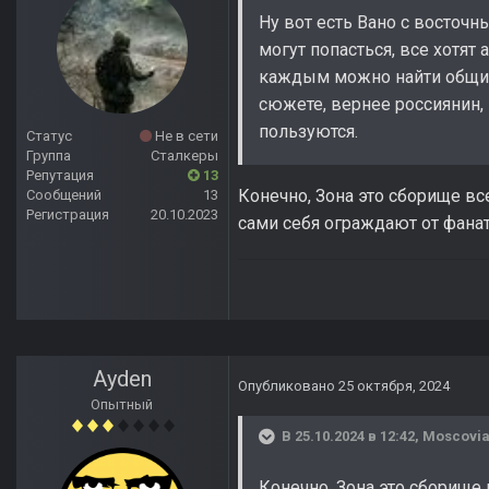
Ну вот есть Вано с восточн
могут попасться, все хотят 
каждым можно найти общий 
сюжете, вернее россиянин,
пользуются.
Статус
Не в сети
Группа
Сталкеры
Репутация
13
Конечно, Зона это сборище вс
Сообщений
13
Регистрация
20.10.2023
сами себя ограждают от фанато
Ayden
Опубликовано
25 октября, 2024
Опытный
В 25.10.2024 в 12:42,
Moscovi
Конечно, Зона это сборище