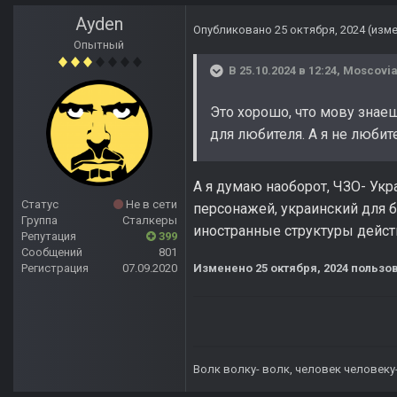
Ayden
Опубликовано
25 октября, 2024
(изм
Опытный
В 25.10.2024 в 12:24,
Moscovi
Это хорошо, что мову знаеш
для любителя. А я не любит
А я думаю наоборот, ЧЗО- Укра
Статус
Не в сети
персонажей, украинский для 
Группа
Сталкеры
иностранные структуры действ
Репутация
399
Сообщений
801
Регистрация
07.09.2020
Изменено
25 октября, 2024
пользов
Волк волку- волк, человек человеку