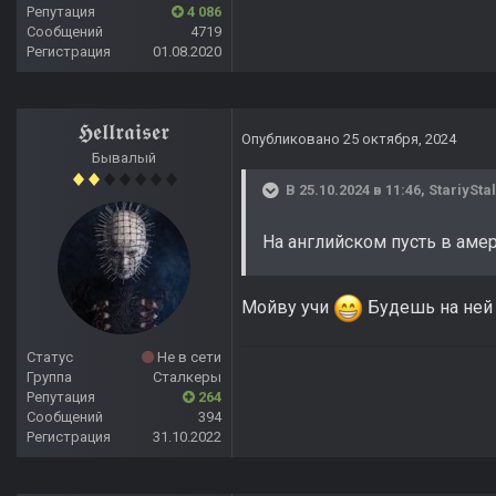
Репутация
4 086
Сообщений
4719
Регистрация
01.08.2020
𝕳𝖊𝖑𝖑𝖗𝖆𝖎𝖘𝖊𝖗
Опубликовано
25 октября, 2024
Бывалый
В 25.10.2024 в 11:46,
StariySta
На английском пусть в амер
Мойву учи
Будешь на ней 
Статус
Не в сети
Группа
Сталкеры
Репутация
264
Сообщений
394
Регистрация
31.10.2022