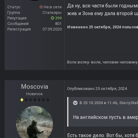
Да ну, все части были годными
Статус
Не в сети
Группа
Сталкеры
жив и Зона ему дала второй ш
Репутация
399
Сообщений
801
Изменено
25 октября, 2024
пользов
Регистрация
07.09.2020
Волк волку- волк, человек человеку
Moscovia
Опубликовано
25 октября, 2024
Новичок
В 25.10.2024 в 11:46,
StariySta
На английском пусть в амер
Есть такое дело. Вот бы, хотя