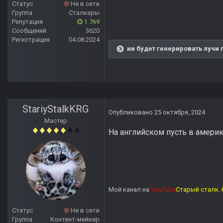
Статус
Не в сети
Группа
Сталкеры
Репутация
1 769
Сообщений
3620
Регистрация
04.08.2024
ии будет генерировать лучи 
StariyStalkKRG
Опубликовано
25 октября, 2024
Мастер
На английском пусть в америк
Мой канал на
YouTube
Старый сталк. 
Статус
Не в сети
Группа
Контент-мейкер