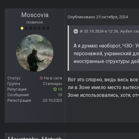
Moscovia
Опубликовано
25 октября, 2024
Новичок
В 25.10.2024 в 12:26,
Ayden
ск
А я думаю наоборот, ЧЗО- У
персонажей, украинский дл
иностранные структуры де
Статус
Не в сети
Вот это спорно, ведь весь все
Группа
Сталкеры
ли в Зоне имело место вытесне
Репутация
13
Зоне использовались, хотя, о
Сообщений
13
Регистрация
20.10.2023