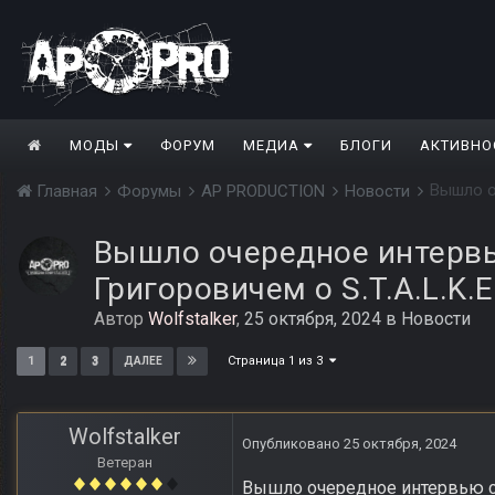
МОДЫ
ФОРУМ
МЕДИА
БЛОГИ
АКТИВНО
Вышло оч
Главная
Форумы
AP PRODUCTION
Новости
Вышло очередное интервь
Григоровичем о S.T.A.L.K.E
Автор
Wolfstalker
,
25 октября, 2024
в
Новости
Страница 1 из 3
1
2
3
ДАЛЕЕ
Wolfstalker
Опубликовано
25 октября, 2024
Ветеран
Вышло очередное интервью с Е