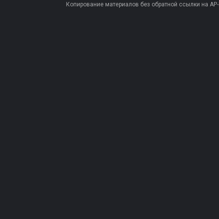
Копирование материалов без обратной ссылки на AP-PR