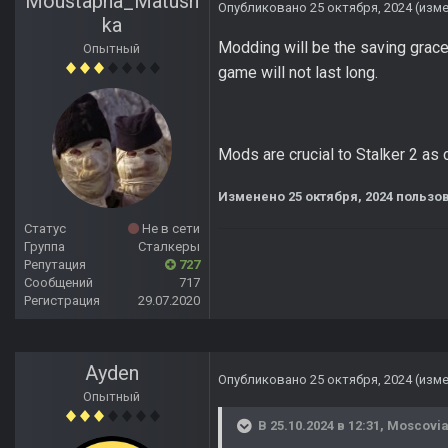
Moustapha_Matush
Опубликовано
25 октября, 2024
(изм
ka
Modding will be the saving grace 
Опытный
game will not last long.
Mods are crucial to Stalker 2 as 
Изменено
25 октября, 2024
пользов
Статус
Не в сети
Группа
Сталкеры
Репутация
727
Сообщений
717
Регистрация
29.07.2020
Ayden
Опубликовано
25 октября, 2024
(изм
Опытный
В 25.10.2024 в 12:31,
Moscovi