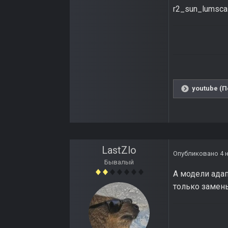
r2_sun_lumsca
youtube (П
LastZlo
Опубликовано
4 
Бывалый
А модели адап
только замен