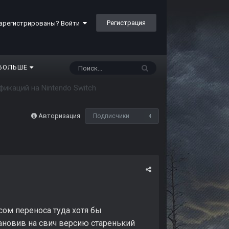
Регистрация
арегистрированы? Войти
БОЛЬШЕ
икаций на Nintendo Switch
Авторизация
Подписчики
4
ом переноса туда хотя бы
тановив на свич версию старенький