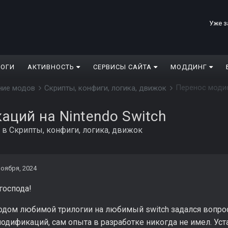
Уже з
ЛОГИ
АКТИВНОСТЬ
СЕРВИСЫ САЙТА
МОДДИНГ
Перенос модиф
дание модов
Скрипты, конфиги, логика, движок
ций на Nintendo Switch
в
Скрипты, конфиги, логика, движок
ноября, 2024
господа!
одом любимой трилогии на любимый switch задался вопрос
одификаций, сам опыта в разработке никогда не имел. Ус