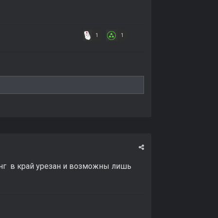
1
1
инг в край урезан и возможны лишь