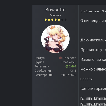
Bowsette
Опубликовано
3 
Мастер
О нинтендо ин
Даю нескольк
Прописать у т
Статус
Не в сети
Изменение ко
Группа
Сталкеры
Репутация
2 469
можно сильно
Сообщений
4313
Регистрация
28.07.2020
uset.ltx
вот эти парам
r2_sun_lumscal
r2_sun_lumsca