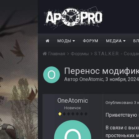
МОДЫ
ФОРУМ
МЕДИА
Б
Главная
Форумы
S.T.A.L.K.E.R. - Соз
Перенос модифика
Автор
OneAtomic
,
3 ноября, 2024
OneAtomic
Опубликовано
3 
Новичок
Приветствую 
В связи с вых
простеньких м