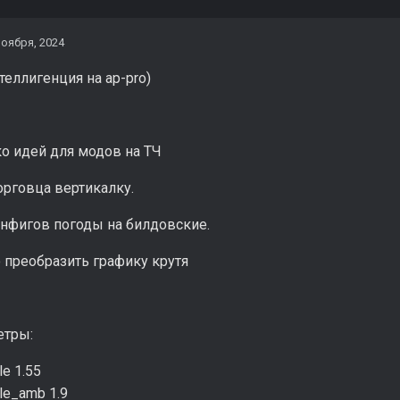
ноября, 2024
теллигенция на ap-pro)
о идей для модов на ТЧ
орговца вертикалку.
нфигов погоды на билдовские.
 преобразить графику крутя
етры:
e 1.55
le_amb 1.9