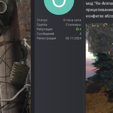
мод "Re-Anima
прицеливание 
конфигах абсо
Статус
Не в сети
Группа
Сталкеры
Репутация
4
Сообщений
4
Регистрация
03.11.2024