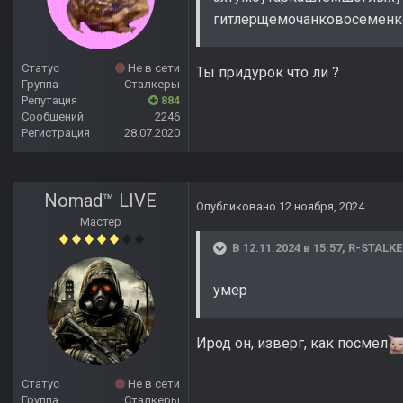
гитлерщемочанковосеменко
Статус
Не в сети
Ты придурок что ли ?
Группа
Сталкеры
Репутация
884
Сообщений
2246
Регистрация
28.07.2020
Nomad™ LIVE
Опубликовано
12 ноября, 2024
Мастер
В 12.11.2024 в 15:57,
R-STALKE
умер
Ирод он, изверг, как посмел
Статус
Не в сети
Группа
Сталкеры