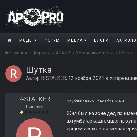
МОДЫ
ФОРУМ
МЕДИА
БЛОГИ
АКТИВНО
Шутка
Главная
Форумы
АРХИВ
Устаревшие темы
Шутка
Автор
R-STALKER
,
12 ноября, 2024
в
Устаревши
R-STALKER
Опубликовано
12 ноября, 2024
Новичок
Жил был на зоне дед по имен
ахтумбутаркаштемшоглыхунл
ерщемочанковосеменкогеримм