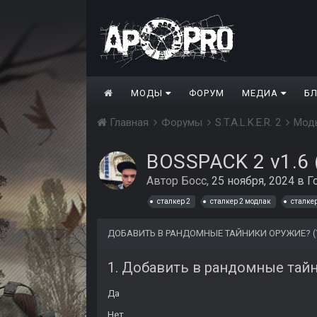
МОДЫ
ФОРУМ
МЕДИА
Б
Главная
Форумы
S.T.A.L.K.E.R. 2
Моды
BOSSPACK 2 v1.6 
Автор
Босс
,
25 ноября, 2024
в
Г
сталкер 2
сталкер 2 модпак
сталкер
ДОБАВИТЬ В РАНДОМНЫЕ ТАЙНИКИ ОРУЖИЕ? 
1. Добавить в рандомные тай
Да
Нет