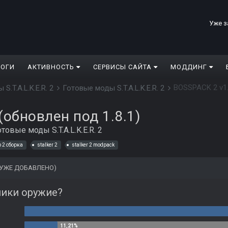
Уже з
ЛОГИ
АКТИВНОСТЬ
СЕРВИСЫ САЙТА
МОДДИНГ
BOSSPACK 2 v1.
 S.T.A.L.K.E.R. 2
Готовые моды S.T.A.L.K.E.R. 2
(обновлен под 1.8.1)
отовые моды S.T.A.L.K.E.R. 2
 2 сборка
stalker 2
stalker 2 modpack
(УЖЕ ДОБАВЛЕНО)
ники оружие?