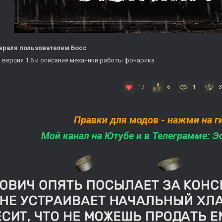
враля
пользователем Босс
 версия 1.6 и описание механики работы фонарика
17
6
1
3
П
равки для модов - нажми на 
Мой к
анал на Ютубе и в Телеграмме: 