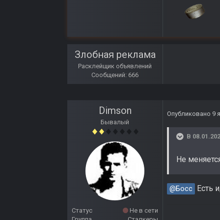
Злобная реклама
Расклейщик объявлений
Сообщений: 666
Dimson
Опубликовано
9 
Бывалый
В 08.01.202
Не меняется
Есть и
@Босс
Статус
Не в сети
Группа
Сталкеры