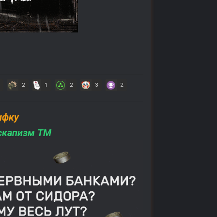
2
1
2
3
2
гифку
Эскапизм ТМ