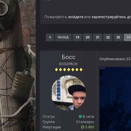
Пожалуйста,
войдите
или
зарегистрируйтесь
дл
19
20
21
22
23
24
НАЗАД
Босс
Опубликовано
25
BOSSPACK
Статус
В сети
Группа
Сталкеры
Репутация
3 805