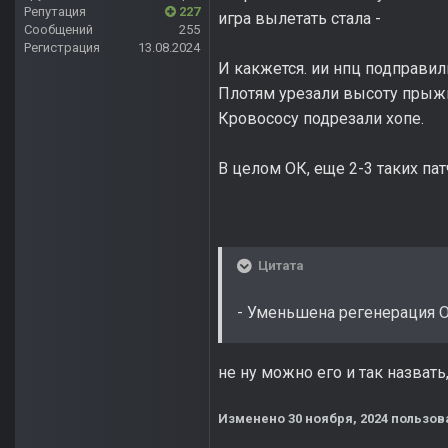
Репутация
227
игра вылетать стала -
Сообщений
255
Регистрация
13.08.2024
И какжется. ии нпц подправили
Плотям урезали высоту прыжка
Кровососу подрезали хопе.
В целом ОК, еще 2-3 таких пат
Цитата
- Уменьшена регенерация О
не ну можно его и так назват
Изменено
30 ноября, 2024
пользова