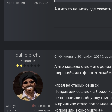
Регистрация
20.10.2021
А я что то не вижу где скачать
daHelbreht
Опубликовано
30 ноября, 2024
(изме
Бывалый
А что мешало отложить релиз 
широкийФил с флюгегенхайме
играл на старых сейвах:
Поправили софтлок с Ложочко
не поправили войнушку с мон
в принципе стало поплавнее и
Статус
Не в сети
исправили экономику! ++
Группа
Сталкеры