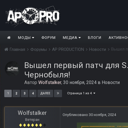
МОДЫ
ФОРУМ
МЕДИА
БЛОГИ
АКТИВНО
Вышел пе
Главная
Форумы
AP PRODUCTION
Новости
Вышел первый патч для S.T
Чернобыля!
Автор
Wolfstalker
,
30 ноября, 2024
в
Новости
Страница 1 из 4
1
2
3
4
ДАЛЕЕ
Wolfstalker
Опубликовано
30 ноября, 2024
Ветеран