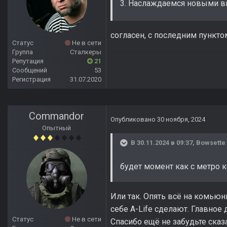
3. Наслаждаемся новыми вы
согласен, с последним пункто
Статус
Не в сети
Группа
Сталкеры
Репутация
21
Сообщений
53
Регистрация
31.07.2020
Commandor
Опубликовано
30 ноября, 2024
Опытный
В 30.11.2024 в 09:37,
Bowsette
будет момент как с метро к
Или так. Опять всё на комьюн
себе A-Life сделают. Главное 
Статус
Не в сети
Спасибо ещё не забудьте сказа