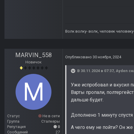
Волк волку- волк, человек человеку
MARVIN_558
Опубликовано
30 ноября, 2024
Новичок
В 30.11.2024 в 07:37,
Ayden
ск
Уже испробовал и вкусил па
Варты пропали, полтергейст
дальше будет.
Дополнено 1 минуту спустя
Статус
Не в сети
Группа
Сталкеры
Репутация
0
А чего ему не пойти? Он же
Сообщений
27