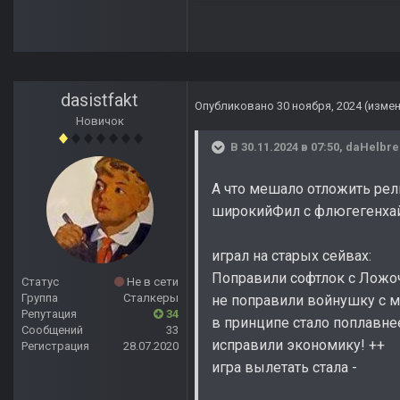
dasistfakt
Опубликовано
30 ноября, 2024
(изме
Новичок
В 30.11.2024 в 07:50,
daHelbre
А что мешало отложить рели
широкийФил с флюгегенха
играл на старых сейвах:
Поправили софтлок с Ложоч
Статус
Не в сети
Группа
Сталкеры
не поправили войнушку с м
Репутация
34
в принципе стало поплавне
Сообщений
33
исправили экономику! ++
Регистрация
28.07.2020
игра вылетать стала -