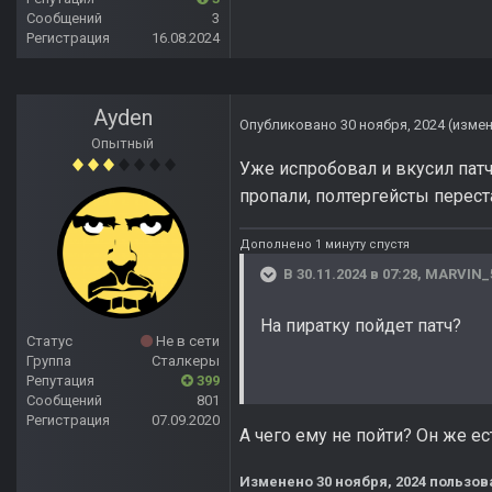
Сообщений
3
Регистрация
16.08.2024
Ayden
Опубликовано
30 ноября, 2024
(изме
Опытный
Уже испробовал и вкусил патч
пропали, полтергейсты перест
Дополнено 1 минуту спустя
В 30.11.2024 в 07:28,
MARVIN_
На пиратку пойдет патч?
Статус
Не в сети
Группа
Сталкеры
Репутация
399
Сообщений
801
Регистрация
07.09.2020
А чего ему не пойти? Он же ес
Изменено
30 ноября, 2024
пользов