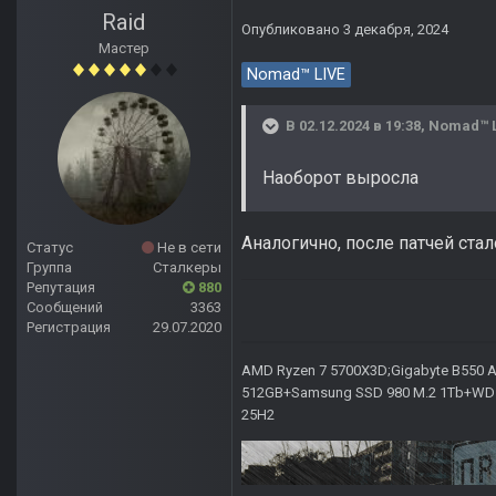
Raid
Опубликовано
3 декабря, 2024
Мастер
Nomad™ LIVE
В 02.12.2024 в 19:38,
Nomad™ 
Наоборот выросла
Аналогично, после патчей ста
Статус
Не в сети
Группа
Сталкеры
Репутация
880
Сообщений
3363
Регистрация
29.07.2020
AMD Ryzen 7 5700X3D;Gigabyte B550 AO
512GB+Samsung SSD 980 M.2 1Tb+WD Ca
25H2