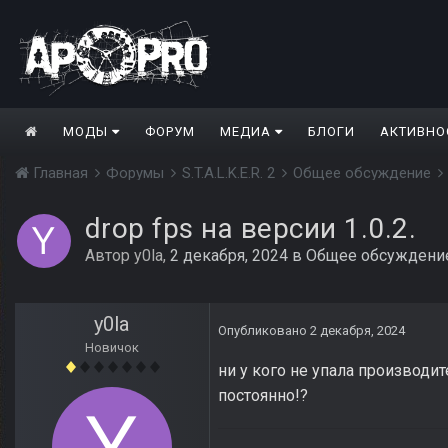
МОДЫ
ФОРУМ
МЕДИА
БЛОГИ
АКТИВНО
Главная
Форумы
S.T.A.L.K.E.R. 2
Общее обсуждение
drop fps на версии 1.0.2.
Автор
y0la
,
2 декабря, 2024
в
Общее обсуждени
y0la
Опубликовано
2 декабря, 2024
Новичок
ни у кого не упала производит
постоянно!?