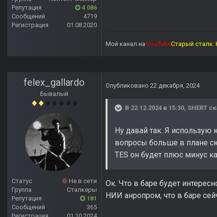
Репутация
4 086
Сообщений
4719
Регистрация
01.08.2020
Мой канал на
YouTube
Старый сталк. 
felex_gallardo
Опубликовано
22 декабря, 2024
Бывалый
В 22.12.2024 в 15:30,
SHERT
ск
Ну давай так. Я использую
вопросы больше в плане сюж
TES он будет плюс минус ка
Статус
Не в сети
Ок. Что в баре будет интересн
Группа
Сталкеры
НИИ анропром, что в баре сей
Репутация
181
Сообщений
365
Регистрация
01.10.2024