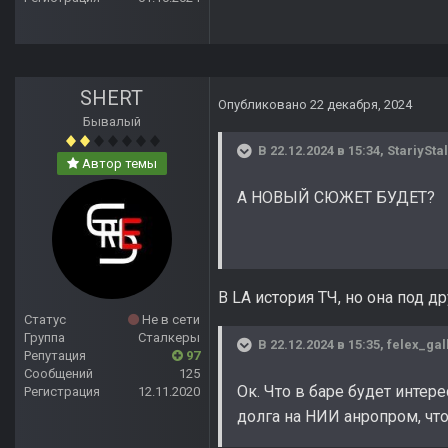
SHERT
Опубликовано
22 декабря, 2024
Бывалый
В 22.12.2024 в 15:34,
StariySta
Автор темы
А НОВЫЙ СЮЖЕТ БУДЕТ?
В LA история ТЧ, но она под д
Статус
Не в сети
Группа
Сталкеры
В 22.12.2024 в 15:35,
felex_gal
Репутация
97
Сообщений
125
Ок. Что в баре будет интер
Регистрация
12.11.2020
долга на НИИ анропром, что