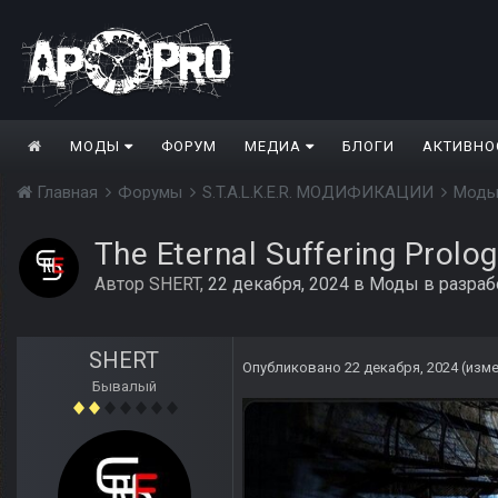
МОДЫ
ФОРУМ
МЕДИА
БЛОГИ
АКТИВНО
Главная
Форумы
S.T.A.L.K.E.R. МОДИФИКАЦИИ
Моды
The Eternal Suffering Prolo
Автор
SHERT
,
22 декабря, 2024
в
Моды в разраб
SHERT
Опубликовано
22 декабря, 2024
(изм
Бывалый