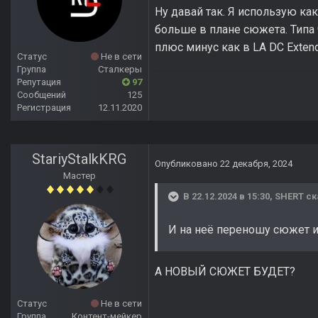
Ну давай так. Я использую ка
больше в плане сюжета. Типа ч
плюс минус как в LA DC Exten
Статус
Не в сети
Группа
Сталкеры
Репутация
97
Сообщений
125
Регистрация
12.11.2020
StariyStalkKRG
Опубликовано
22 декабря, 2024
Мастер
В 22.12.2024 в 15:30,
SHERT
ск
И на неё переношу сюжет и
А НОВЫЙ СЮЖЕТ БУДЕТ?
Статус
Не в сети
Группа
Контент-мейкер