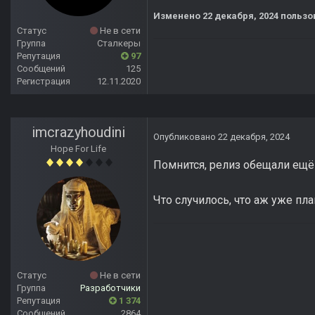
Изменено
22 декабря, 2024
пользо
Статус
Не в сети
Группа
Сталкеры
Репутация
97
Сообщений
125
Регистрация
12.11.2020
imcrazyhoudini
Опубликовано
22 декабря, 2024
Hope For Life
Помнится, релиз обещали ещё
Что случилось, что аж уже пл
Статус
Не в сети
Группа
Разработчики
Репутация
1 374
Сообщений
2864