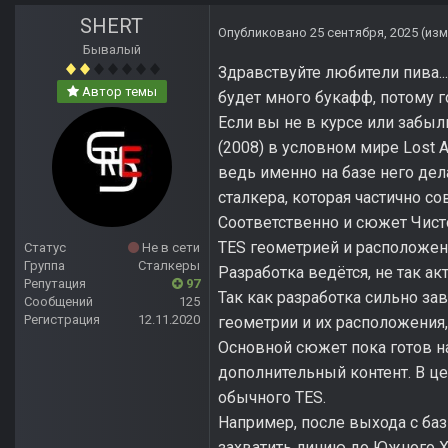
SHERT
Опубликовано
25 сентября, 2025
(из
Бывалый
Здравствуйте любители пива..
Автор темы
будет много букафф, потому г
Если вы не в курсе или забыли
(2008) в условном мире Lost 
ведь именно на базе него дела
сталкера, которая частично с
Соответственно и сюжет Чист
TES геометрией и расположени
Статус
Не в сети
Группа
Сталкеры
Разработка ведётся, не так акт
Репутация
97
Так как разработка сильно за
Сообщений
125
Регистрация
12.11.2020
геометрии и их расположения,
Основной сюжет пока готов на
дополнительный контент. В ц
обычного TES.
Например, после выхода с баз
захватить линию до Южного Ху