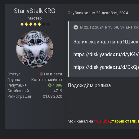
StariyStalkKRG
Опубликовано
22 декабря, 2024
Мастер
В 22.12.2024 в 15:58,
SHERT
ск
Залил скриншоты на ЯДиск
https://disk.yandex.ru/d/yK4
https://disk.yandex.ru/d/Dk
Статус
Не в сети
Группа
Контент-мейкер
Подождём релиза.
Репутация
4 086
Сообщений
4719
Регистрация
01.08.2020
Мой канал на
YouTube
Старый сталк. 