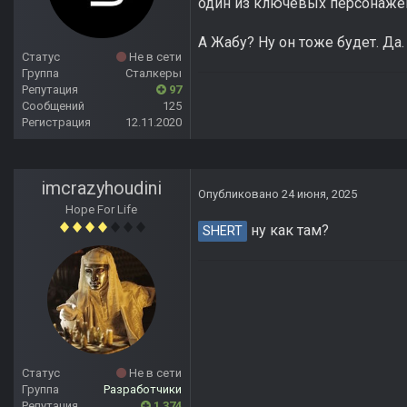
один из ключевых персонаже
А Жабу? Ну он тоже будет. Да
Статус
Не в сети
Группа
Сталкеры
Репутация
97
Сообщений
125
Регистрация
12.11.2020
imcrazyhoudini
Опубликовано
24 июня, 2025
Hope For Life
ну как там?
SHERT
Статус
Не в сети
Группа
Разработчики
Репутация
1 374