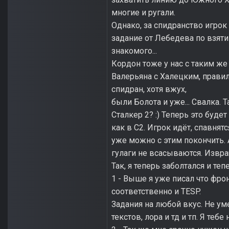
многие и ругали.
Однако, за спидранство игрок
задание от Лебедева по взяти
знакомого...
Кордон тоже у нас с таким же
Валерьяна с Халецким, правиль
спидран, хотя вжух,
были Болота и уже... Свалка.
Сталкер 2? :) Теперь это буд
как в С2. Игрок идёт, спавнят
уже можно с этим покончить. 
гулаги не всасываются. Извра
Так, я теперь заболтался и те
1 - Выше я уже писал что фро
соответственно и TESP.
Задания на любой вкус. Не ум
текстов, лора и тд и тп. Я теб