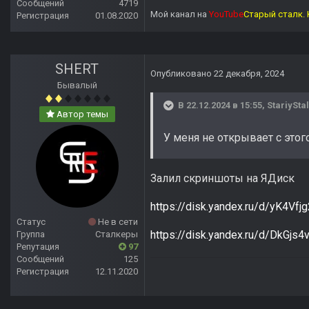
Сообщений
4719
Мой канал на
YouTube
Старый сталк. 
Регистрация
01.08.2020
SHERT
Опубликовано
22 декабря, 2024
Бывалый
В 22.12.2024 в 15:55,
StariySta
Автор темы
У меня не открывает с этог
Залил скриншоты на ЯДиск
https://disk.yandex.ru/d/yK4Vfj
Статус
Не в сети
https://disk.yandex.ru/d/DkGjs
Группа
Сталкеры
Репутация
97
Сообщений
125
Регистрация
12.11.2020