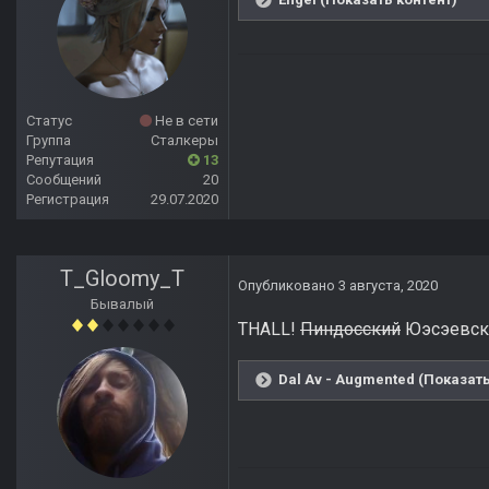
Статус
Не в сети
Группа
Сталкеры
Репутация
13
Сообщений
20
Регистрация
29.07.2020
T_Gloomy_T
Опубликовано
3 августа, 2020
Бывалый
THALL!
Пиндосский
Юэсэевски
Dal Av - Augmented (Показать