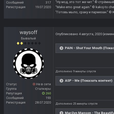
"Ну мод, это тот же чит." © стрёмный 
Сообщений
317
Регистрация
19.07.2020
"Make emo great again." © kakoj-to che
"Готовь мыло, сраку и пармезан." © 
waysoff
Опубликовано
4 августа, 2020
(измен
Бывалый
PAIN - Shut Your Mouth (Пока
Дополнено 9 минуты спустя
ASP - Me (Показать контент)
Статус
Не в сети
Группа
Сталкеры
Репутация
260
Сообщений
193
Регистрация
28.07.2020
Дополнено 25 минуты спустя
Marilyn Manson - The Beautif