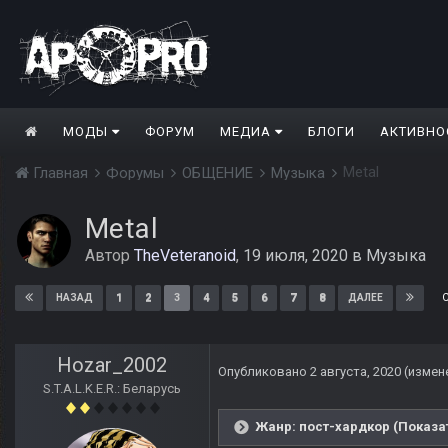
МОДЫ
ФОРУМ
МЕДИА
БЛОГИ
АКТИВНО
Metal
Главная
Форумы
ОБЩЕНИЕ
Музыка
Metal
Автор
TheVeteranoid
,
19 июля, 2020
в
Музыка
1
2
3
4
5
6
7
8
НАЗАД
ДАЛЕЕ
Hozar_2002
Опубликовано
2 августа, 2020
(измен
S.T.A.L.K.E.R.: Беларусь
Жанр: пост-хардкор (Показат