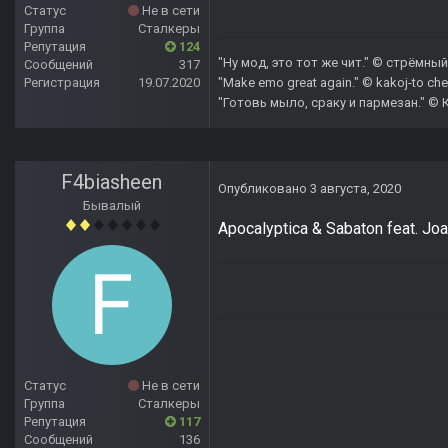
Статус
Не в сети
Группа
Сталкеры
Репутация
124
"Ну мод, это тот же чит." © стрёмный 
Сообщений
317
Регистрация
19.07.2020
"Make emo great again." © kakoj-to che
"Готовь мыло, сраку и пармезан." © 
F4biasheen
Опубликовано
3 августа, 2020
Бывалый
Apocalyptica & Sabaton feat. Joa
Статус
Не в сети
Группа
Сталкеры
Репутация
117
Сообщений
136