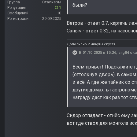
Группа
Сталкеры
были?
Репутация
1
Сообщений
10
Регистрация
29.09.2025
Ветров - ответ 0.7, картечь л
Саныч - ответ 0.32, на насосн
Дополнено 2 минуты спустя
В 01.10.2025 в 15:26,
srg84
ска
Всем привет! Подскажите г
(оттолкнув дверь), в самом
и всё. А где же тайник со 
других домах, в гастрономе 
награду даст как раз тот ст
Сидор отпадает - отнёс ему за
вот где ствол для монгола иск