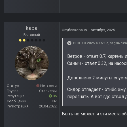
kapa
Опубликовано
1 октября, 2025
Бывалый
В 01.10.2025 в 16:17,
srg84
ска
Ветров - ответ 0.7, картечь
Саныч - ответ 0.32, на нас
Дополнено 2 минуты спуст
Статус
Не в сети
Сидор отпадает - отнёс ему 
Группа
Сталкеры
Репутация
35
перегнать. А вот где ствол 
Сообщений
302
Регистрация
20.04.2022
Быть не может, я эти места о