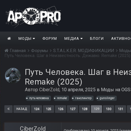
МОДЫ
ФОРУМ
МЕДИА
БЛОГИ
АКТИВНО
Главная
Форумы
S.T.A.L.K.E.R. МОДИФИКАЦИИ
Моды
Путь Человека. Шаг в Неизвестность. Дежавю. Remake (2025)
Путь Человека. Шаг в Неи
Remake (2025)
Автор
CiberZold
,
10 апреля, 2025
в
Моды на OGSR
путь человека
remake
ганслингер
gunslinger
124
125
126
127
128
129
130
131
НАЗАД
CiberZold
Опубликовано
10 апреля, 2025
(изме