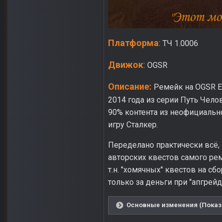
Платформа
:
ТЧ 1.0006
Движок
:
OGSR
Описание:
Ремейк на OGSR E
2014 года из серии Путь Чел
90% контента из неофициально
игру Сталкер.
Переделано практически всё,
авторских квестов самого рем
т.н. "хомячных" квестов на с
только за деньги при "апгрейд
Основные изменения (Показа