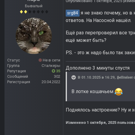
Опубликовано
1 октября, 2025
(изме
Бывалый
я не знаю почему, но в 
srg84
ответов. На Насосной нашёл.
Ещё раз перепроверил все три 
ещё может быть?
P.S. - это ж надо было так заки
Статус
Не в сети
Группа
Сталкеры
Дополнено 3 минуты спустя
Репутация
35
Сообщений
302
В 01.10.2025 в 16:29,
𝕳𝖊𝖑𝖑𝖗𝖆𝖎𝖘𝖊𝖗
с
Регистрация
20.04.2022
В лотке кошачьем
Поднялось настроение? Ну и 
Изменено
1 октября, 2025
пользова