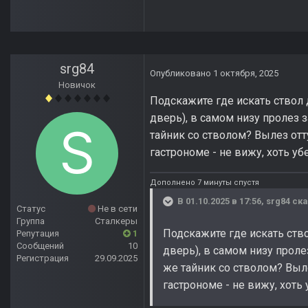
srg84
Опубликовано
1 октября, 2025
Новичок
Подскажите где искать ствол 
дверь), в самом низу пролез з
тайник со стволом? Вылез отту
гастрономе - не вижу, хоть убе
Дополнено 7 минуты спустя
В 01.10.2025 в 17:56,
srg84
ска
Статус
Не в сети
Группа
Сталкеры
Подскажите где искать ство
Репутация
1
Сообщений
10
дверь), в самом низу проле
Регистрация
29.09.2025
же тайник со стволом? Выле
гастрономе - не вижу, хоть 