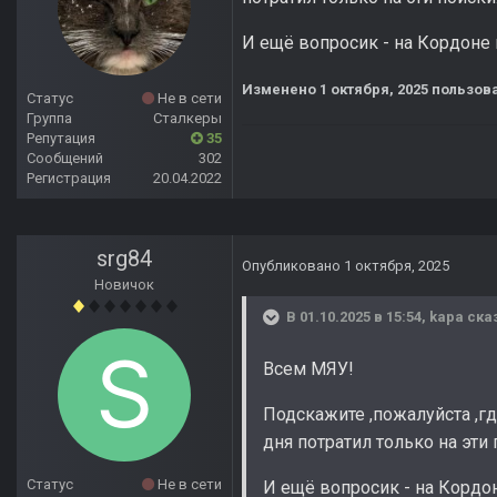
И ещё вопросик - на Кордоне 
Изменено
1 октября, 2025
пользова
Статус
Не в сети
Группа
Сталкеры
Репутация
35
Сообщений
302
Регистрация
20.04.2022
srg84
Опубликовано
1 октября, 2025
Новичок
В 01.10.2025 в 15:54,
kapa
сказ
Всем МЯУ!
Подскажите ,пожалуйста ,гд
дня потратил только на эти 
Статус
Не в сети
И ещё вопросик - на Кордон