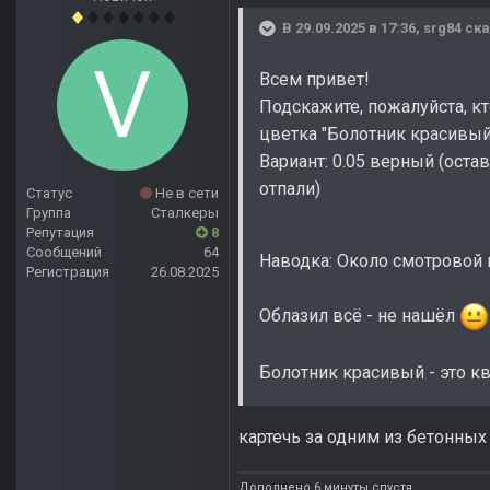
В 29.09.2025 в 17:36,
srg84
ска
Всем привет!
Подскажите, пожалуйста, кто
цветка "Болотник красивый
Вариант
:
0.05 верный (остав
отпали)
Статус
Не в сети
Группа
Сталкеры
Репутация
8
Сообщений
64
Наводка: Около смотровой 
Регистрация
26.08.2025
Облазил всё - не нашёл
Болотник красивый - это кв
картечь за одним из бетонны
Дополнено 6 минуты спустя