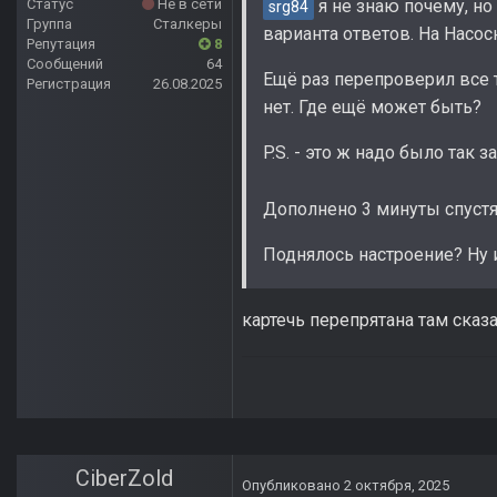
я не знаю почему, но 
Статус
Не в сети
srg84
Группа
Сталкеры
варианта ответов. На Насос
Репутация
8
Сообщений
64
Ещё раз перепроверил все т
Регистрация
26.08.2025
нет. Где ещё может быть?
P.S. - это ж надо было так з
Дополнено 3 минуты спуст
Поднялось настроение? Ну 
картечь перепрятана там сказ
CiberZold
Опубликовано
2 октября, 2025