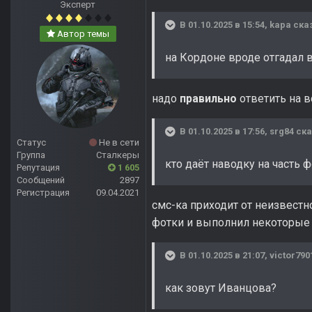
Эксперт
В 01.10.2025 в 15:54,
kapa
сказ
Автор темы
на Кордоне вроде отгадал в
надо
правильно
ответить на в
В 01.10.2025 в 17:56,
srg84
ска
Статус
Не в сети
Группа
Сталкеры
кто даёт наводку на часть 
Репутация
1 605
Сообщений
2897
Регистрация
09.04.2021
смс-ка приходит от неизвестн
фотки и выполнил некоторые к
В 01.10.2025 в 21:07,
victor790
как зовут Иванцова?