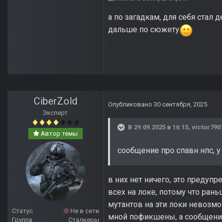
а по загадкам, для себя стал 
дальше по сюжету
CiberZold
Опубликовано
30 сентября, 2025
Эксперт
В 29.09.2025 в 16:15,
victor790
Автор темы
сообщение про спавн нпс, у 
в них нет ничего, это предупр
всех на локе, потому что ран
мутантов на эти локи невозмо
Статус
Не в сети
мной пофикшены, а сообщения
Группа
Сталкеры