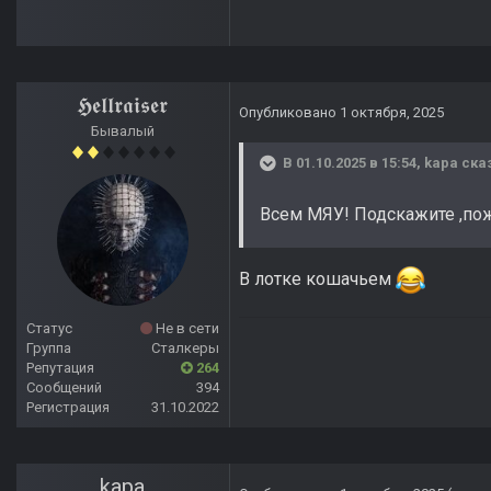
𝕳𝖊𝖑𝖑𝖗𝖆𝖎𝖘𝖊𝖗
Опубликовано
1 октября, 2025
Бывалый
В 01.10.2025 в 15:54,
kapa
сказ
Всем МЯУ! Подскажите ,пож
В лотке кошачьем
Статус
Не в сети
Группа
Сталкеры
Репутация
264
Сообщений
394
Регистрация
31.10.2022
kapa