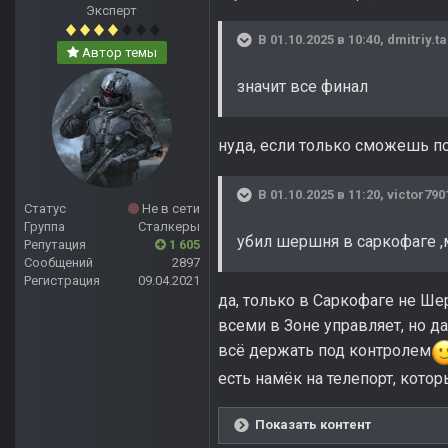
Эксперт
В 01.10.2025 в 10:40,
dmitriy.t
Автор темы
значит все финал
нуда, если только сможешь п
В 01.10.2025 в 11:20,
victor790
Статус
Не в сети
Группа
Сталкеры
убил шершня в саркофаге ,
Репутация
1 605
Сообщений
2897
Регистрация
09.04.2021
да, только в Саркофаге не Ше
всеми в Зоне управляет, но д
всё держать под контролем
есть намёк на телепорт, кото
Показать контент