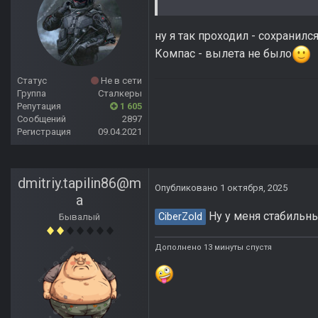
ну я так проходил - сохранилс
Компас - вылета не было
Статус
Не в сети
Группа
Сталкеры
Репутация
1 605
Сообщений
2897
Регистрация
09.04.2021
dmitriy.tapilin86@m
Опубликовано
1 октября, 2025
a
Ну у меня стабильны
CiberZold
Бывалый
Дополнено 13 минуты спустя