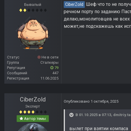
Шеф что то не получ
CiberZold
Бывалый
речном порту по заданию Паст
делаю,монолитовцев не всех п
может,не подскажешь как ис
Статус
Не в сети
Группа
Сталкеры
Репутация
79
Сообщений
447
Регистрация
11.06.2025
CiberZold
Опубликовано
1 октября, 2025
Эксперт
В 01.10.2025 в 07:13,
dmitriy.t
Автор темы
вылет при взятии компаса