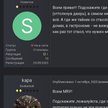
Новичок
Всем привет! Подскажите где 
(оттолкнув дверь), в самом ни
всё. А где же тайник со ствол
домах, в гастрономе - не вижу
как раз тот ствол, что нужен 
Статус
Не в сети
Группа
Сталкеры
Репутация
1
Сообщений
10
Регистрация
29.09.2025
kapa
Опубликовано
1 октября, 2025
(изме
Бывалый
Всем МЯУ!
Подскажите ,пожалуйста ,где 
потратил только на эти поиски