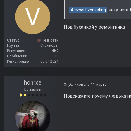
нету ни в
Aleksei Everlasting
Под буханкой у ремонтника
Статус
Не в сети
Группа
Сталкеры
Репутация
0
Сообщений
10
Регистрация
05.04.2021
hohrxe
Опубликовано
11 марта
Бывалый
Подскажите почему Федька н