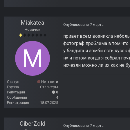
Miakatea
Опубликовано
7 марта
Новичок
привет всем возникла неболь
фотограф проблема в том что 
у бандита и зомби есть кусок
ну и потом когда я собрал поч
исчезли можно ли их как не б
Статус
Не в сети
Группа
Сталкеры
Репутация
0
Сообщений
4
Регистрация
18.07.2025
CiberZold
Опубликовано
7 марта