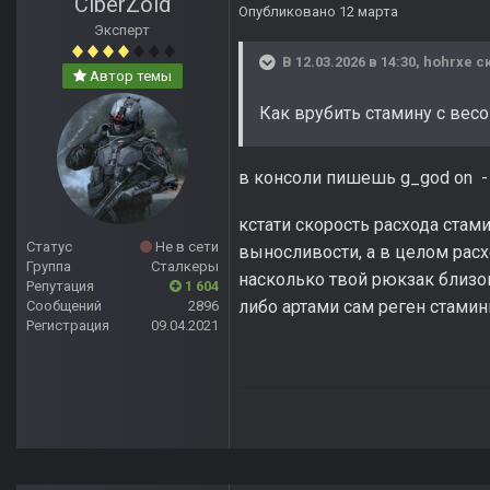
CiberZold
Опубликовано
12 марта
Эксперт
В 12.03.2026 в 14:30,
hohrxe
ск
Автор темы
Как врубить стамину с вес
в консоли пишешь g_god on - 
кстати скорость расхода стами
Статус
Не в сети
выносливости, а в целом рас
Группа
Сталкеры
насколько твой рюкзак близо
Репутация
1 604
либо артами сам реген стамин
Сообщений
2896
Регистрация
09.04.2021