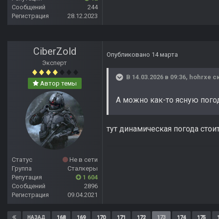
Сообщений
244
Регистрация
28.12.2023
CiberZold
Опубликовано
14 марта
Эксперт
В 14.03.2026 в 09:36,
hohrxe
ск
Автор темы
А можно как-то ясную погод
тут динамическая погода стоит
Статус
Не в сети
Группа
Сталкеры
Репутация
1 604
Сообщений
2896
Регистрация
09.04.2021
168
169
170
171
172
173
174
175
НАЗАД