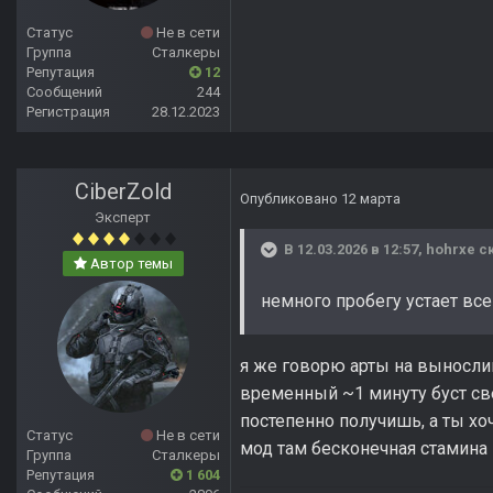
Статус
Не в сети
Группа
Сталкеры
Репутация
12
Сообщений
244
Регистрация
28.12.2023
CiberZold
Опубликовано
12 марта
Эксперт
В 12.03.2026 в 12:57,
hohrxe
ск
Автор темы
немного пробегу устает все
я же говорю арты на выносли
временный ~1 минуту буст св
постепенно получишь, а ты хоч
Статус
Не в сети
мод там бесконечная стамина
Группа
Сталкеры
Репутация
1 604