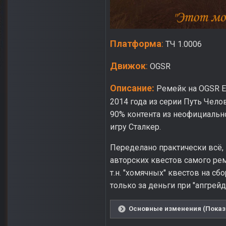
Платформа
:
ТЧ 1.0006
Движок
:
OGSR
Описание:
Ремейк на OGSR E
2014 года из серии Путь Чел
90% контента из неофициально
игру Сталкер.
Переделано практически всё,
авторских квестов самого рем
т.н. "хомячных" квестов на с
только за деньги при "апгрейд
Основные изменения (Показа