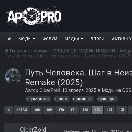
МОДЫ
ФОРУМ
МЕДИА
БЛОГИ
АКТИВНО
Главная
Форумы
S.T.A.L.K.E.R. МОДИФИКАЦИИ
Моды
Путь Человека. Шаг в Неизвестность. Дежавю. Remake (2025)
Путь Человека. Шаг в Неи
Remake (2025)
Автор
CiberZold
,
10 апреля, 2025
в
Моды на OGSR
путь человека
remake
ганслингер
gunslinger
168
169
170
171
172
173
174
175
НАЗАД
CiberZold
Опубликовано
10 апреля, 2025
(изме