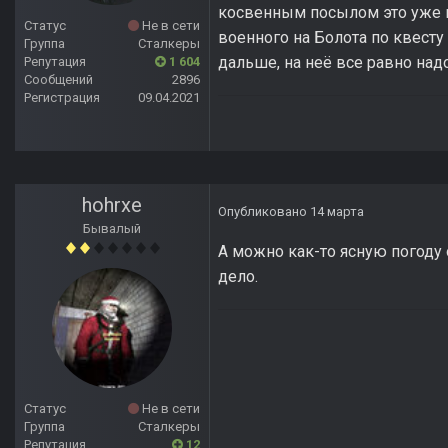
косвенным посылом это уже н
Статус
Не в сети
военного на Болота по квесту 
Группа
Сталкеры
дальше, на неё все равно над
Репутация
1 604
Сообщений
2896
Регистрация
09.04.2021
hohrxe
Опубликовано
14 марта
Бывалый
А можно как-то ясную погоду 
дело.
Статус
Не в сети
Группа
Сталкеры
Репутация
12