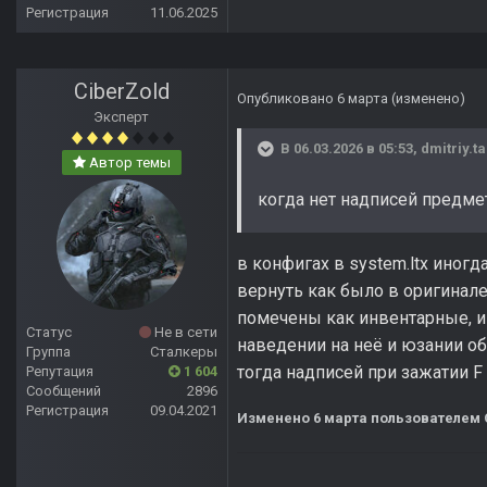
Регистрация
11.06.2025
CiberZold
Опубликовано
6 марта
(изменено)
Эксперт
В 06.03.2026 в 05:53,
dmitriy.t
Автор темы
когда нет надписей предмет
в конфигах в system.ltx иногд
вернуть как было в оригинале
помечены как инвентарные, и
Статус
Не в сети
наведении на неё и юзании об
Группа
Сталкеры
тогда надписей при зажатии F
Репутация
1 604
Сообщений
2896
Регистрация
09.04.2021
Изменено
6 марта
пользователем 