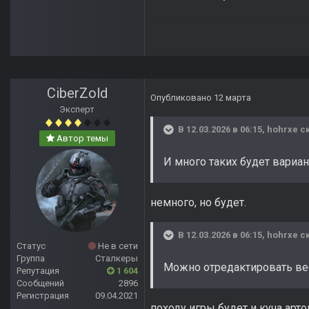
CiberZold
Опубликовано
12 марта
Эксперт
В 12.03.2026 в 06:15,
hohrxe
ск
Автор темы
И много таких будет вариа
немного, но будет.
В 12.03.2026 в 06:15,
hohrxe
ск
Статус
Не в сети
Группа
Сталкеры
Можно отредактировать ве
Репутация
1 604
Сообщений
2896
Регистрация
09.04.2021
походу игры будет и куча арто