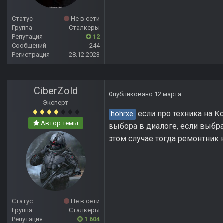
Статус
Не в сети
Группа
Сталкеры
Репутация
12
Сообщений
244
Регистрация
28.12.2023
CiberZold
Опубликовано
12 марта
Эксперт
если про техника на К
hohrxe
Автор темы
выбора в диалоге, если выбра
этом случае тогда ремонтник н
Статус
Не в сети
Группа
Сталкеры
Репутация
1 604