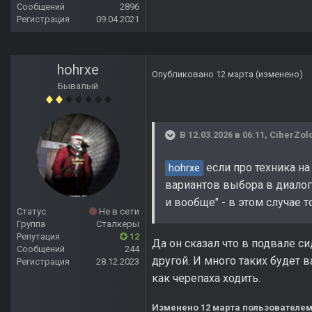
Сообщений
2896
Регистрация
09.04.2021
hohrxe
Опубликовано
12 марта
(изменено)
Бывалый
В 12.03.2026 в 06:11,
CiberZol
если про техника на
hohrxe
вариантов выбора в диалоге
и вообще" - в этом случае 
Статус
Не в сети
Группа
Сталкеры
Репутация
12
Да он сказал что в подвале си
Сообщений
244
другой. И много таких будет
Регистрация
28.12.2023
как черепаха ходить.
Изменено
12 марта
пользователем