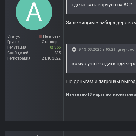
где искать ворчуна на АС?
За лежащим у забора деревом
Статус
Не в сети
Группа
Сталкеры
Репутация
366
В 13.03.2026 в 05:21,
grig-doc
Сообщений
835
Регистрация
21.10.2022
кому лучше отдать пда чер
По деньгам и патронам выгодн
Изменено
13 марта
пользователем