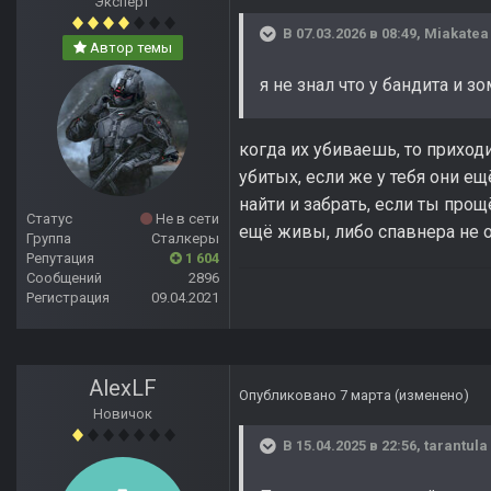
Эксперт
В 07.03.2026 в 08:49,
Miakatea
Автор темы
я не знал что у бандита и з
когда их убиваешь, то приход
убитых, если же у тебя они е
найти и забрать, если ты про
Статус
Не в сети
ещё живы, либо спавнера не о
Группа
Сталкеры
Репутация
1 604
Сообщений
2896
Регистрация
09.04.2021
AlexLF
Опубликовано
7 марта
(изменено)
Новичок
В 15.04.2025 в 22:56,
tarantula