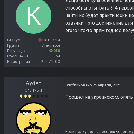
а ещё есть куча обычных непи
способны отыграть 3-4 персо
найти их будет практически не
озвучки - это достижение для 
этого что-то прям годное пол
Статус
Не в сети
Группа
Сталкеры
Репутация
250
Сообщений
354
Регистрация
29.07.2020
Ayden
Опубликовано
25 апреля, 2025
Опытный
Прошел на украинском, опять
Волк волку- волк, человек человеку