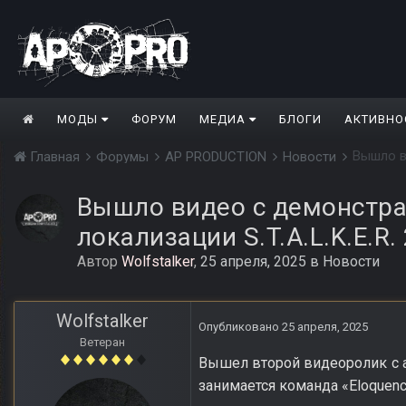
МОДЫ
ФОРУМ
МЕДИА
БЛОГИ
АКТИВНО
Главная
Форумы
AP PRODUCTION
Новости
Вышло видео с демонстра
локализации S.T.A.L.K.E.R.
Автор
Wolfstalker
,
25 апреля, 2025
в
Новости
Wolfstalker
Опубликовано
25 апреля, 2025
Ветеран
Вышел второй видеоролик с ак
занимается команда «Eloquenc