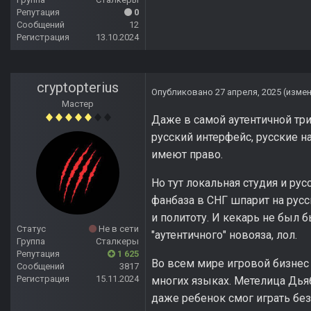
Репутация
0
Сообщений
12
Регистрация
13.10.2024
cryptopterius
Опубликовано
27 апреля, 2025
(изме
Мастер
Даже в самой аутентичной три
русский интерфейс, русские н
имеют право.
Но тут локальная студия и ру
фанбаза в СНГ шпарит на русс
и политоту. И кекарь не был 
Статус
Не в сети
"аутентичного" новояза, лол.
Группа
Сталкеры
Репутация
1 625
Во всем мире игровой бизнес
Сообщений
3817
Регистрация
15.11.2024
многих языках. Метелица Дья
даже ребенок смог играть без 