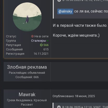
се ля ви, сейчас 
@alinsky
И в первой части также было.
Короче, ждём мецената ;)
Статус
Не в сети
Группа
Сталкеры
+
Репутация
566
Сообщений
615
Регистрация
16.11.2021
Злобная реклама
Расклейщик объявлений
Сообщений: 666
Mawrak
Опубликовано
18 июня, 2025
Грехи Академика. Красный
Рассвет
В 18.06.2025 в 12:10,
VINT_TH