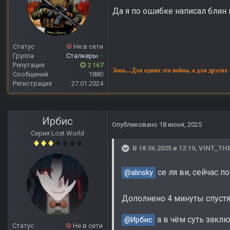
Да я по ошибке написал блин 
Статус
Не в сети
Группа
Сталкеры
+
Репутация
2 167
Зона....Для одних это война, а для других
Сообщений
1880
Регистрация
27.01.2024
Ирбис
Опубликовано
18 июня, 2025
Серия Lost World
В 18.06.2025 в 12:10,
VINT_TH
се ля ви, сейчас 
@alinsky
Дополнено 4 минуты спуст
а в чём суть закл
@Ирбис
Статус
Не в сети