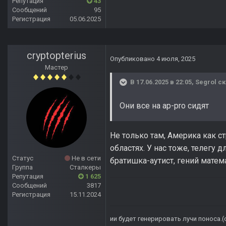
Репутация
43
Сообщений
95
Регистрация
05.06.2025
cryptopterius
Опубликовано
4 июля, 2025
Мастер
В 17.06.2025 в 22:05,
Segrol
ск
Они все на ap-pro сидят
Не только там, Америка как с
областях. У нас тоже, телегу
Статус
Не в сети
братишка-аутист, гений матем
Группа
Сталкеры
Репутация
1 625
Сообщений
3817
Регистрация
15.11.2024
ии будет генерировать лучи поноса.