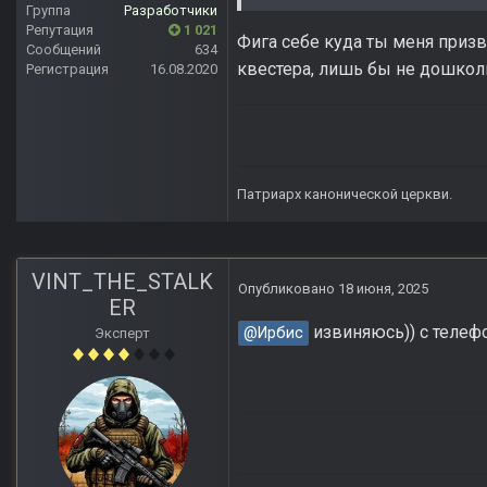
Группа
Разработчики
Репутация
1 021
Фига себе куда ты меня призв
Сообщений
634
квестера, лишь бы не дошкол
Регистрация
16.08.2020
Патриарх канонической церкви.
VINT_THE_STALK
Опубликовано
18 июня, 2025
ER
извиняюсь)) с телефо
@Ирбис
Эксперт