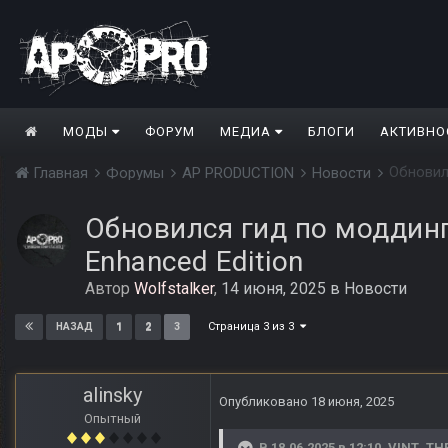
МОДЫ
ФОРУМ
МЕДИА
БЛОГИ
АКТИВНО
Обновилс
Главная
Форумы
AP PRODUCTION
Новости
Обновился гид по моддингу
Enhanced Edition
Автор
Wolfstalker
,
14 июня, 2025
в
Новости
Страница 3 из 3
1
2
3
НАЗАД
alinsky
Опубликовано
18 июня, 2025
Опытный
В 18.06.2025 в 12:10,
VINT_TH