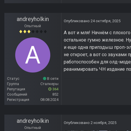
andreyholkin
Опубликовано
24 октября, 2025
Опытный
А вот и мля! Начнём с плохого 
остальное гумно железное. Ну,
и еще одна припздыш проп-эле
не откроет, а вот со звуками
работоспособен для олд-модер
реанимировать ЧН издание по
Статус
В сети
Группа
Сталкеры
Репутация
364
Сообщений
852
Регистрация
08.08.2024
andreyholkin
Опубликовано
2 ноября, 2025
Опытный