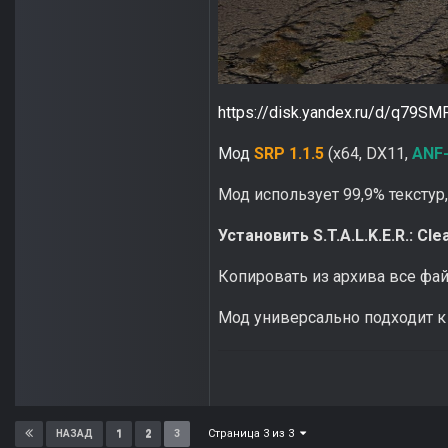
https://disk.yandex.ru/d/q79S
Мод
SRP 1.1.5
(x64, DX11,
ANF
Мод использует 99,9% текстур, з
Установить S.T.A.L.K.E.R.: Cle
Копировать из архива все файл
Мод универсально подходит к с
Страница 3 из 3
1
2
3
НАЗАД