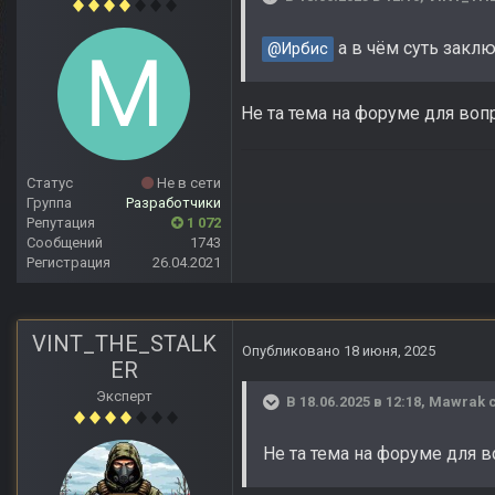
а в чём суть закл
@Ирбис
Не та тема на форуме для воп
Статус
Не в сети
Группа
Разработчики
Репутация
1 072
Сообщений
1743
Регистрация
26.04.2021
VINT_THE_STALK
Опубликовано
18 июня, 2025
ER
Эксперт
В 18.06.2025 в 12:18,
Mawrak
с
Не та тема на форуме для в