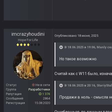
imcrazyhoudini
Опубликовано
18 июня, 2025
Hope For Life
В 18.06.2025 в 19:06,
Manly
ск
Но такое возможно.
Считай как с W11 было, изна
Статус
Не в сети
В 18.06.2025 в 20:16,
StariySta
Группа
Разработчики
Репутация
1 374
Продажи в ноль - смысла не
Сообщений
2864
Регистрация
15.08.2020
Ошибаешься, по данным вложен