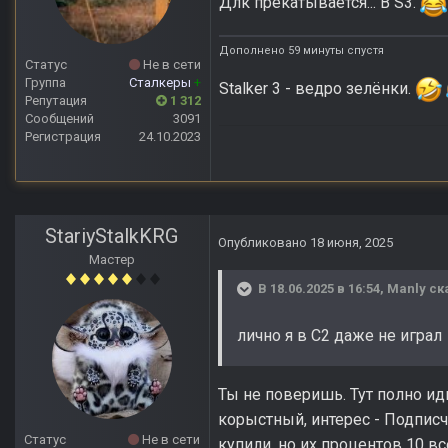
Длк прекатывается... В S3.
Дополнено 59 минуты спустя
Статус
Не в сети
Группа
Сталкеры
+
Stalker 3 - ведро зелёнки.
Репутация
1 312
Сообщений
3091
Регистрация
24.10.2023
StariyStalkKRG
Опубликовано
18 июня, 2025
Мастер
В 18.06.2025 в 16:54,
Manly
ск
лично я в С2 даже не играл
Ты не поверишь. Тут полно иди
корыстный, интерес - Подписч
Статус
Не в сети
купили, но их процентов 10 вс