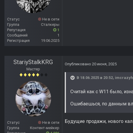
Статус
Не в сети
Группа
Сталкеры
Репутация
1
Сообщений
1
Регистрация
19.06.2025
StariyStalkKRG
Опубликовано
20 июня, 2025
Мастер
В 18.06.2025 в 20:52,
imcrazyh
Считай как с W11 было, из
Ошибаешься, по данным вло
Будущие продажи, нового калп
Статус
Не в сети
Группа
Контент-мейкер