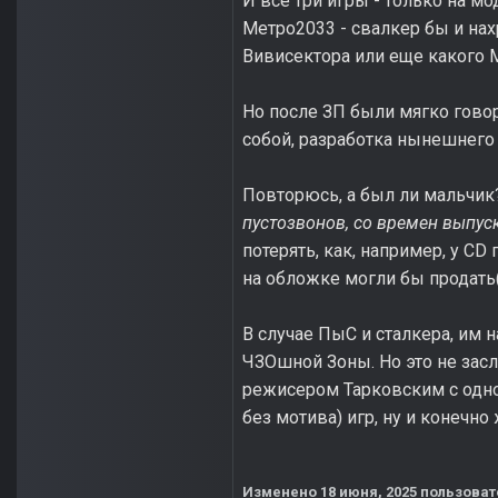
И все три игры - только на 
Метро2033 - свалкер бы и на
Вивисектора или еще какого М
Но после ЗП были мягко говор
собой, разработка нынешнего 
Повторюсь, а был ли мальчик?
пустозвонов, со времен выпуск
потерять, как, например, у C
на обложке могли бы продать(
В случае ПыС и сталкера, им н
ЧЗОшной Зоны. Но это не засл
режисером Тарковским с одно
без мотива) игр, ну и конечно
Изменено
18 июня, 2025
пользоват