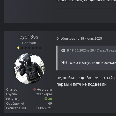
eye13ss
Опубликовано
18 июня, 2025
Новичок
В 18.06.2025 в 20:47,
pz_3
сказ
ЧН тоже выпустили кое-как,
не, чн был ещё более лютый: р
первый патч не подвезли.
Статус
Не в сети
Группа
Сталкеры
Репутация
38
Сообщений
69
Регистрация
14.06.2021