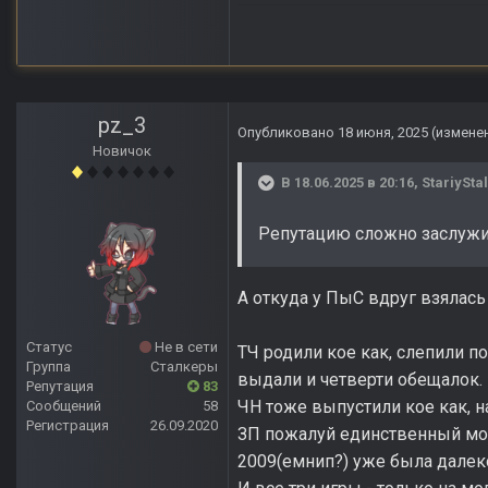
pz_3
Опубликовано
18 июня, 2025
(измене
Новичок
В 18.06.2025 в 20:16,
StariySta
Репутацию сложно заслужит
А откуда у ПыС вдруг взялас
Статус
Не в сети
ТЧ родили кое как, слепили по
Группа
Сталкеры
выдали и четверти обещалок.
Репутация
83
ЧН тоже выпустили кое как, на
Сообщений
58
Регистрация
26.09.2020
ЗП пожалуй единственный мом
2009(емнип?) уже была далеко