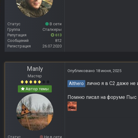
Статус
В сети
Группа
Сталкеры
Репутация
613
Сообщений
812
Регистрация
26.07.2020
Manly
Опубликовано
18 июня, 2025
Мастер
лично я в С2 даже не 
Althero
Автор темы
Помню писал на форуме Пыс ка
Статус
Не в сети