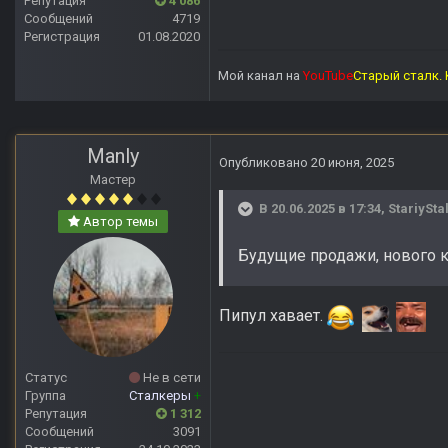
Репутация
4 086
Сообщений
4719
Регистрация
01.08.2020
Мой канал на
YouTube
Старый сталк. 
Manly
Опубликовано
20 июня, 2025
Мастер
В 20.06.2025 в 17:34,
StariySt
Автор темы
Будущие продажи, нового к
Пипул хавает.
Статус
Не в сети
Группа
Сталкеры
+
Репутация
1 312
Сообщений
3091