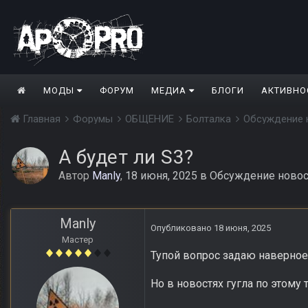
МОДЫ
ФОРУМ
МЕДИА
БЛОГИ
АКТИВНО
Главная
Форумы
ОБЩЕНИЕ
Болталка
Обсуждение 
А будет ли S3?
Автор
Manly
,
18 июня, 2025
в
Обсуждение новос
Manly
Опубликовано
18 июня, 2025
Мастер
Тупой вопрос задаю наверное
Но в новостях гугла по этому т