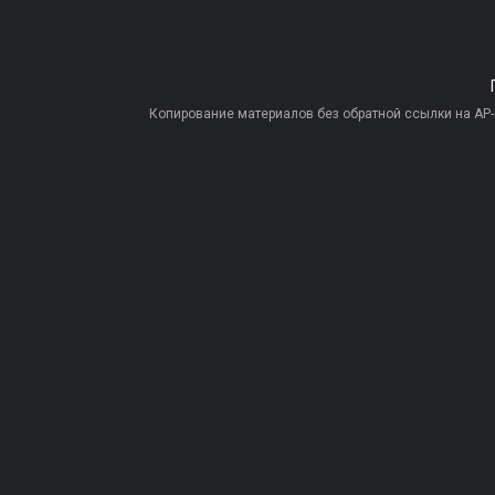
Копирование материалов без обратной ссылки на AP-PR