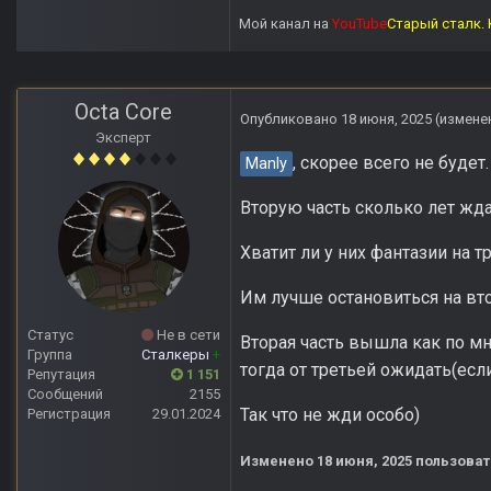
Мой канал на
YouTube
Старый сталк. 
Octa Core
Опубликовано
18 июня, 2025
(измене
Эксперт
, скорее всего не будет.
Manly
Вторую часть сколько лет ждал
Хватит ли у них фантазии на т
Им лучше остановиться на вто
Статус
Не в сети
Вторая часть вышла как по мн
Группа
Сталкеры
+
тогда от третьей ожидать(есл
Репутация
1 151
Сообщений
2155
Так что не жди особо)
Регистрация
29.01.2024
Изменено
18 июня, 2025
пользоват