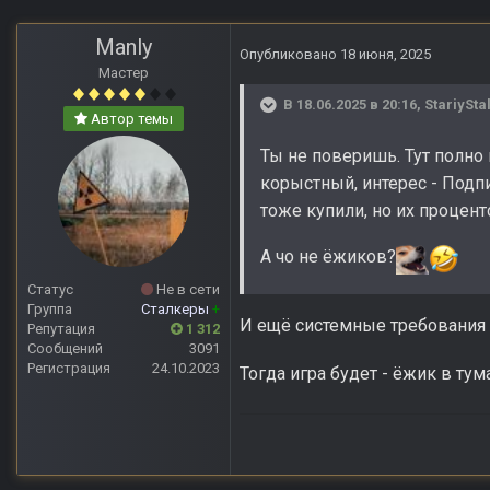
Manly
Опубликовано
18 июня, 2025
Мастер
В 18.06.2025 в 20:16,
StariySt
Автор темы
Ты не поверишь. Тут полно и
корыстный, интерес - Подп
тоже купили, но их процен
А чо не ёжиков?
Статус
Не в сети
Группа
Сталкеры
+
И ещё системные требования 
Репутация
1 312
Сообщений
3091
Регистрация
24.10.2023
Тогда игра будет - ёжик в ту