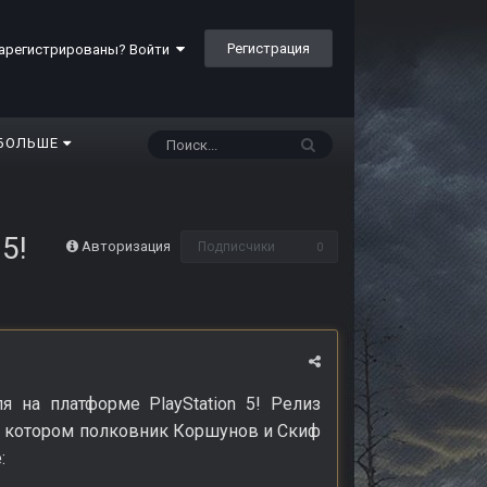
Регистрация
арегистрированы? Войти
БОЛЬШЕ
5!
Авторизация
Подписчики
0
ля на платформе PlayStation 5! Релиз
 в котором полковник Коршунов и Скиф
: