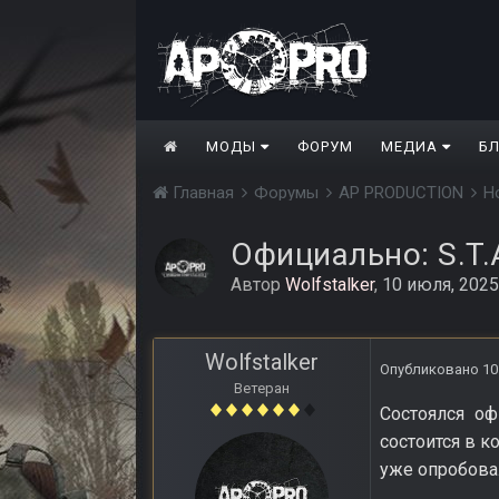
МОДЫ
ФОРУМ
МЕДИА
Б
Главная
Форумы
AP PRODUCTION
Н
Официально: S.T.A
Автор
Wolfstalker
,
10 июля, 2025
Wolfstalker
Опубликовано
10
Ветеран
Состоялся оф
состоится в 
уже опробовал