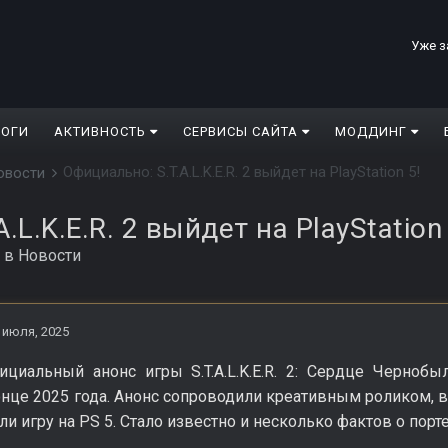
Уже з
ЛОГИ
АКТИВНОСТЬ
СЕРВИСЫ САЙТА
МОДДИНГ
Официально: S.T.A.L.K.E.R. 2 выйдет на PlayStation 5!
овости
.L.K.E.R. 2 выйдет на PlayStation 
в
Новости
 июля, 2025
ициальный анонс игры S.T.A.L.K.E.R. 2: Сердце Чернобы
конце 2025 года. Анонс сопроводили креативным роликом,
и игру на PS 5. Стало известно и несколько фактов о порте