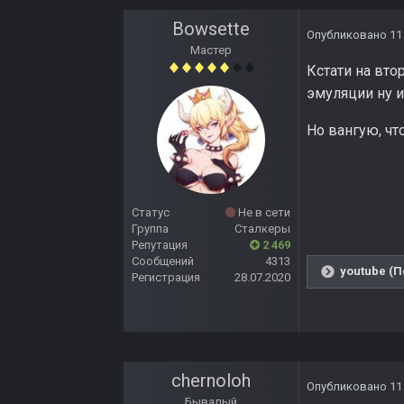
Bowsette
Опубликовано
11
Мастер
Кстати на вто
эмуляции ну и
Но вангую, чт
Статус
Не в сети
Группа
Сталкеры
Репутация
2 469
Сообщений
4313
youtube (П
Регистрация
28.07.2020
chernoloh
Опубликовано
11
Бывалый