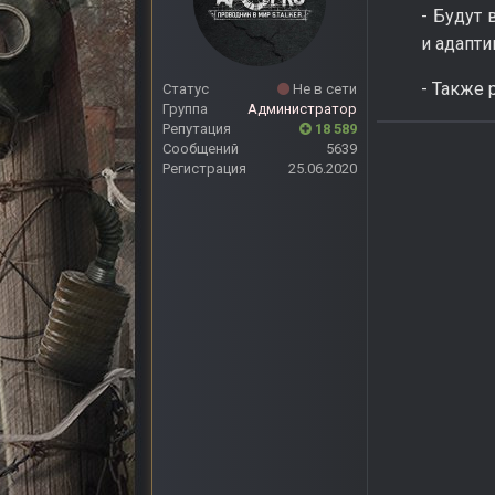
- Будут 
и адапти
- Также 
Статус
Не в сети
Группа
Администратор
Репутация
18 589
Сообщений
5639
Регистрация
25.06.2020