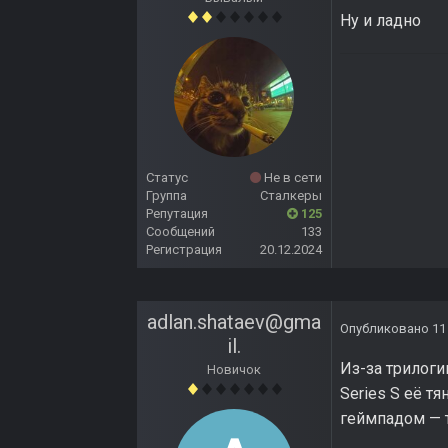
Ну и ладно
Статус
Не в сети
Группа
Сталкеры
Репутация
125
Сообщений
133
Регистрация
20.12.2024
adlan.shataev@gma
Опубликовано
11
il.
Из-за трилоги
Новичок
Series S её тя
геймпадом — т