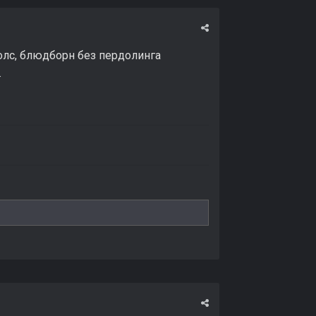
олс, блюдборн без пердолинга
.