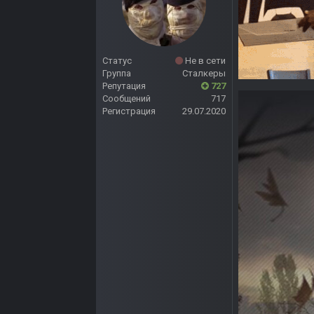
Статус
Не в сети
Группа
Сталкеры
Репутация
727
Сообщений
717
Регистрация
29.07.2020