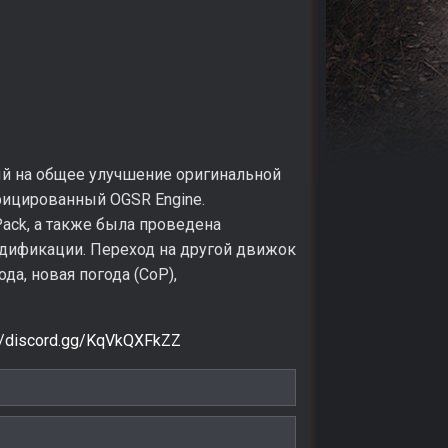
ый на общее улучшение оригинальной
ифицированный OGSR Engine.
ack, а также была проведена
одификации. Переход на другой движок
да, новая погода (CoP),
://discord.gg/KqVkQXFkZZ