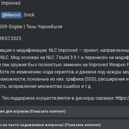
 Improved
:
, Snick
@Manool
SR-Engine | Тень Чернобыля
18.07.2025
ация о модификации: NLC Improved — проект, направленн
LC. Мод основан на NLC 7 build 3.9.1 и перенесён на мод
 пак оружия был полностью заменен на Improved Weapon P
абота по изменению кода скриптов и движка под нужды м
зможности, основные из них: графика (SSS), расширения ко
ть, исправления множества ошибок и т.д.
Тех.поддержка осуществляется в дискорд-сервере:
https
я для игроков (Показать контент)
ы на часто задаваемые вопросы) (Показать контент)