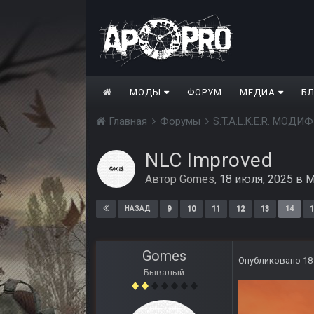
МОДЫ
ФОРУМ
МЕДИА
Б
Главная
Форумы
S.T.A.L.K.E.R. МО
NLC Improved
Автор
Gomes
,
18 июля, 2025
в
М
9
10
11
12
13
14
1
НАЗАД
Gomes
Опубликовано
18
Бывалый