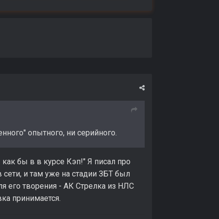
енного" опытного, ни серийного.
ак бы в в курсе Кэп!" Я писал про
 сети, и там уже на стадии ЗБТ был
ля его творения - АК Стрелка из НЛС
авка принимается.