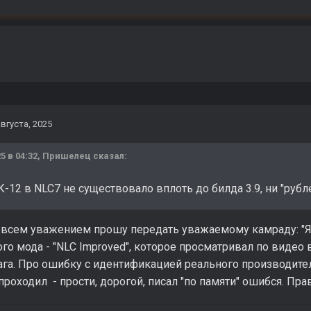
августа, 2025
5 в 04:32,
Пришелец
сказал:
-12 в NLC7 не существовало вплоть до билда 3.9, ни "рубл
всем уважением прошу передать уважаемому камраду: "Я к
го мода - "NLC Improved", которое просматривал по видео в
 ага. Про ошибку с идентификацией реального производите
я проходил - прости, дорогой, писал "по памяти" ошибся. Пр