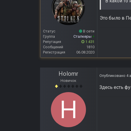
В какой то 
Это было в П
Статус
В сети
Группа
Сталкеры
+
Репутация
1 431
Сообщений
1810
Регистрация
06.08.2020
Holomr
Опубликовано
4 
Новичок
Здесь есть ф