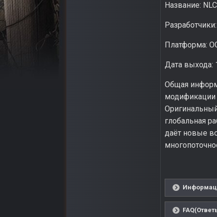
Название: NLC
Разработчики
Платформа: OG
Дата выхода: 
Общая информ
модификации N
Оригинальный
глобальная р
даёт новые во
многопоточнос
Информаци
FAQ(Ответ