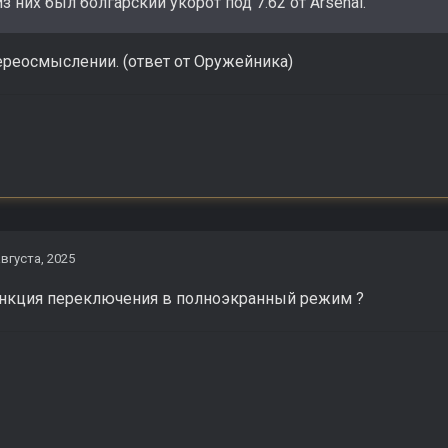
из них был болгарский укорот под 7.62 от Arsenal.
ереосмыслении. (ответ от Оружейника)
августа, 2025
ункция переключения в полноэкранный режим ?