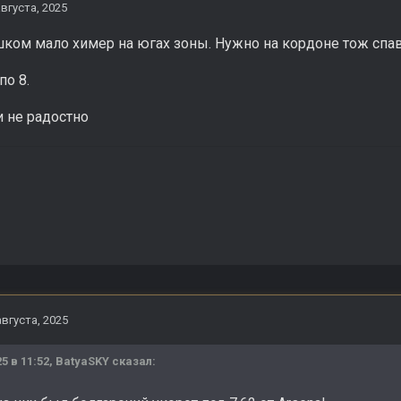
августа, 2025
ком мало химер на югах зоны. Нужно на кордоне тож спавн
по 8.
и не радостно
августа, 2025
25 в 11:52,
BatyaSKY
сказал: