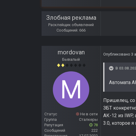
Злобная реклама
Расклейщик объявлений
Сообщений: 666
mordovan
Опубликовано
3 
Бывалый
В 03.08.202
Автомата АК
Пришелец, со 
ЗБТ конкретно
Статус
Не в сети
АК-12 из IWP,
Группа
Сталкеры
3.0, которое 
Репутация
78
Сообщений
222
Регистрация
17.07.2022