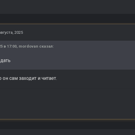
августа, 2025
25 в 17:00,
mordovan
сказал:
дать
 он сам заходит и читает.