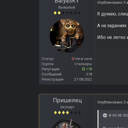
BatyaSKY
Опубликовано
3 
Бывалый
Я думаю, слиш
А на заданиях 
Ибо не легко 
Статус
Не в сети
Группа
Сталкеры
Репутация
178
Сообщений
318
Регистрация
27.08.2022
Пришелец
Опубликовано
3 
Эксперт
В 03.08.20