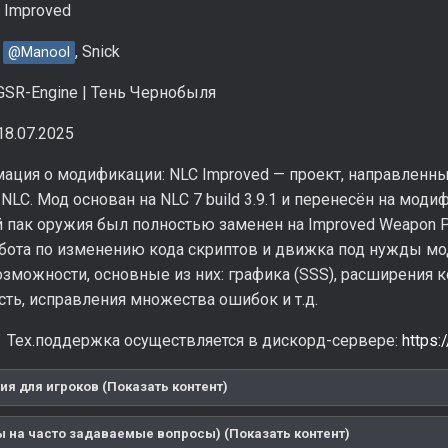
 Improved
:
, Snick
@Manool
SR-Engine | Тень Чернобыля
18.07.2025
ация о модификации: NLC Improved — проект, направленн
LC. Мод основан на NLC 7 build 3.9.1 и перенесён на мод
 пак оружия был полностью заменен на Improved Weapon P
абота по изменению кода скриптов и движка под нужды м
зможности, основные из них: графика (SSS), расширения ко
ть, исправления множества ошибок и т.д.
Тех.поддержка осуществляется в дискорд-сервере:
https
я для игроков (Показать контент)
ы на часто задаваемые вопросы) (Показать контент)