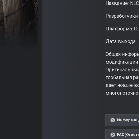
Название: NLC
Разработчики
Платформа: OG
Дата выхода: 
Общая информ
модификации N
Оригинальный
глобальная р
даёт новые во
многопоточнос
Информаци
FAQ(Ответ