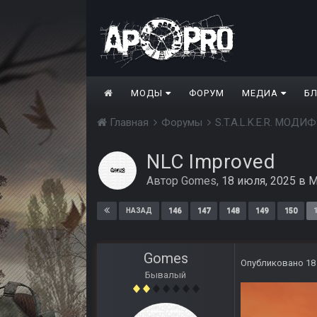
МОДЫ
ФОРУМ
МЕДИА
Б
Главная
Форумы
S.T.A.L.K.E.R. МО
NLC Improved
Автор
Gomes
,
18 июля, 2025
в
М
146
147
148
149
150
НАЗАД
Gomes
Опубликовано
18
Бывалый