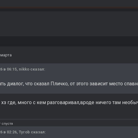
 марта
6 в 06:15,
nikko
сказал:
ать диалог, что сказал Пличко, от этого зависит место спав
 хз где, много с кем разговаривал,вроде ничего там необы
 спустя
6 в 02:26,
Tyrob
сказал: