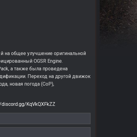
ый на общее улучшение оригинальной
ифицированный OGSR Engine.
ack, а также была проведена
одификации. Переход на другой движок
да, новая погода (CoP),
://discord.gg/KqVkQXFkZZ