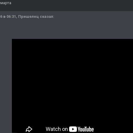
 марта
6 в 06:31,
Пришелец
сказал: