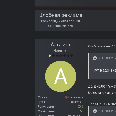
Злобная реклама
Расклейщик объявлений
Сообщений: 666
Альтист
Опубликовано
16
Новичок
В 16.03.202
Тут надо зн
да диалог уже
болота скинул
Статус
Не в сети
Группа
Сталкеры
Дополнено 0 минут
Репутация
6
В 16.03.202
Сообщений
60
Регистрация
18.04.2022