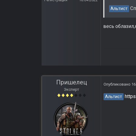
Сп
Альтист
весь облазил,
Пришелец
Опубликовано
16
Эксперт
http
Альтист