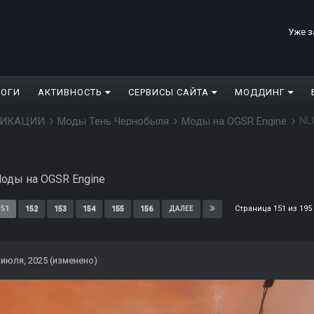
Уже з
ЛОГИ
АКТИВНОСТЬ
СЕРВИСЫ САЙТА
МОДДИНГ
NL
ДИФИКАЦИИ
Моды Тень Чернобыля
Моды на OGSR Engine
оды на OGSR Engine
Страница 151 из 19
151
152
153
154
155
156
ДАЛЕЕ
 июля, 2025
(изменено)