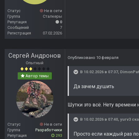
Статус
Не в сети
Группа
Сталкеры
Репутация
0
Сообщений
7
Регистрация
07.02.2026
Сергей Андронов
Опубликовано
10 февраля
Опытный
В 10.02.2026 в 07:37,
DimonPa
Автор темы
Да зачем душить
Шутки это всё. Нету времени н
В 10.02.2026 в 07:40,
yurv3
ска
Статус
Не в сети
Группа
Разработчики
Просто если каждый раз по
Репутация
293