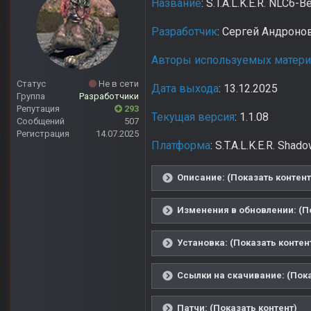
Название
: S.T.A.L.K.E.R. NLC6-
Разработчик
: Сергей Андроно
Авторы используемых матер
Статус
Не в сети
Дата выхода
: 13.12.2025
Группа
Разработчики
Репутация
293
Текущая версия
: 1.1.08
Сообщений
507
Регистрация
14.07.2025
Платформа
: S.T.A.L.K.E.R. Sha
Описание: (Показать контент
Изменения в обновлении: (П
Установка: (Показать контен
Ссылки на скачивание: (Пока
Патчи: (Показать контент)