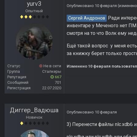
yurv3
Опубликовано
10 февраля
(изменено
Опытный
Ради интере
Сергей Андронов
инвентаре у Меченого нет ПМ 
смотря на то что Волк ему не
Ещё такой вопрос у меня ест
за книжку берет только прост
Статус
Не в сети
Изменено
10 февраля
пользовател
Группа
Сталкеры
Репутация
667
Сообщений
701
Регистрация
22.07.2020
Диггер_Вадюша
Опубликовано
10 февраля
Новичок
3) Перенести файлы nlc.xdb6 и
nlc.xdba или nlc.xdbb или оба с