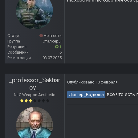
Статус
Не в сети
Группа
Сталкеры
Репутация
1
Сообщений
6
Регистрация
03.07.2025
_professor_Sakhar
Опубликовано
10 февраля
ov_
всё что есть
Диггер_Вадюша
NLC Weapon Aesthetic