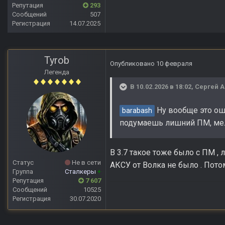
Репутация
293
Сообщений
507
Регистрация
14.07.2025
Tyrob
Опубликовано
10 февраля
Легенда
В 10.02.2026 в 18:02,
Сергей 
Ну вообще это оши
barabash
подумаешь лишний ПМ, мелоч
В 3.7 такое тоже было с ПМ ,
Статус
Не в сети
АКСУ от Волка не было . Пото
Группа
Сталкеры
+
Репутация
7 607
Сообщений
10525
Регистрация
30.07.2020