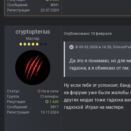
Сообщений
8041
Регистрация
22.07.2020
cryptopterius
Опубликовано
10 февраля
Мастер
В 09.02.2026 в 14:35,
DimonPa
Да это я понимаю, но для м
гадюки, а я обмякаю от пм.
Ну если тебя эт успокоит, ба
Статус
Не в сети
на форуме уже были жалобы на
Группа
Сталкеры
других модах тоже гадюка вес
Репутация
1 625
гадюкой. Играл на мастере.
Сообщений
3817
Регистрация
15.11.2024