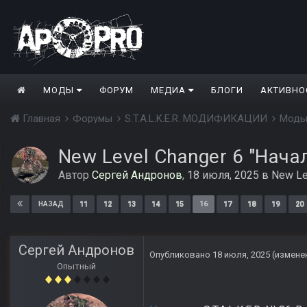
МОДЫ
ФОРУМ
МЕДИА
БЛОГИ
АКТИВНО
Главная
Форумы
S.T.A.L.K.E.R. МОДИФИКАЦИИ
Моды
New Level Changer 6 "Нача
Автор
Сергей Андронов
,
18 июля, 2025
в
New Le
11
12
13
14
15
16
17
18
19
20
НАЗАД
Сергей Андронов
Опубликовано
18 июля, 2025
(измене
Опытный