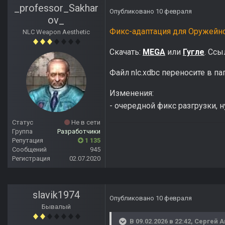
_professor_Sakhar
Опубликовано
10 февраля
ov_
Фикс-адаптация для Оружейно
NLC Weapon Aesthetic
Скачать:
MEGA
или
Гугле
. Ссы
Файл nlc.xdbc переносите в п
Изменения:
- очередной фикс разгрузки, н
Статус
Не в сети
Группа
Разработчики
Репутация
1 135
Сообщений
945
Регистрация
02.07.2020
slavik1974
Опубликовано
10 февраля
Бывалый
В 09.02.2026 в 22:42,
Сергей 