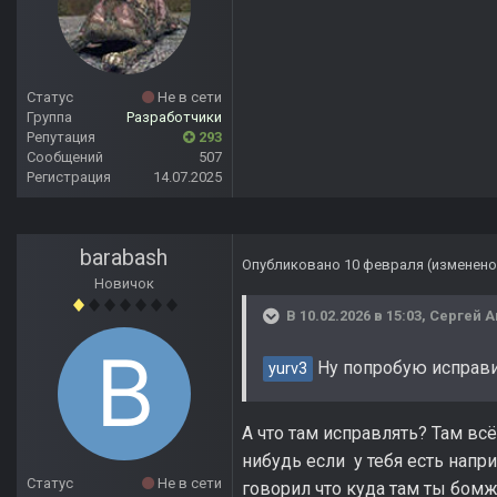
Статус
Не в сети
Группа
Разработчики
Репутация
293
Сообщений
507
Регистрация
14.07.2025
barabash
Опубликовано
10 февраля
(изменено
Новичок
В 10.02.2026 в 15:03,
Сергей 
Ну попробую исправит
yurv3
А что там исправлять? Там вс
нибудь если у тебя есть напр
Статус
Не в сети
говорил что куда там ты бомж