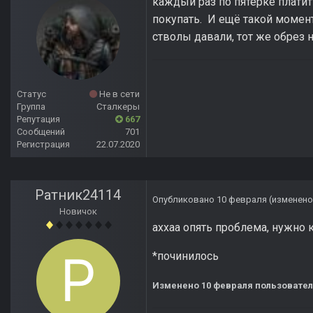
каждый раз по пятерке плати
покупать. И ещё такой момен
стволы давали, тот же обрез 
Статус
Не в сети
Группа
Сталкеры
Репутация
667
Сообщений
701
Регистрация
22.07.2020
Ратник24114
Опубликовано
10 февраля
(изменено
Новичок
аххаа опять проблема, нужно 
*починилось
Изменено
10 февраля
пользовател