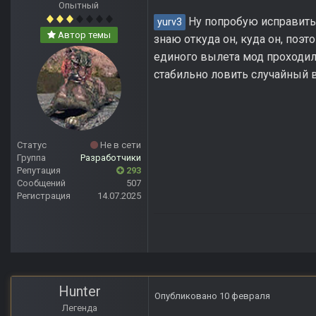
Опытный
Ну попробую исправить 
yurv3
Автор темы
знаю откуда он, куда он, поэ
единого вылета мод проходилс
стабильно ловить случайный 
Статус
Не в сети
Группа
Разработчики
Репутация
293
Сообщений
507
Регистрация
14.07.2025
Hunter
Опубликовано
10 февраля
Легенда