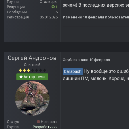
Группа
Сталкеры
зачем) В последних версиях э
Репутация
1
Сообщений
6
Регистрация
06.01.2026
Изменено
10 февраля
пользовател
Сергей Андронов
Опубликовано
10 февраля
Опытный
Ну вообще это ошибка
barabash
Автор темы
лишний ПМ, мелочь. Короче, не
Статус
Не в сети
Группа
Разработчики