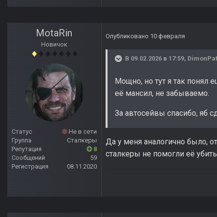
MotaRin
Опубликовано
10 февраля
Новичок
В 09.02.2026 в 17:59,
DimonPa
Мощно, но тут я так понял 
её мансил, не забываемо.
За автосейвы спасибо, яб с
Статус
Не в сети
Группа
Сталкеры
Да у меня аналогично было, о
Репутация
8
сталкеры не помогли её убить
Сообщений
59
Регистрация
08.11.2020