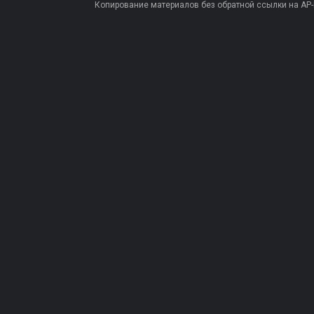
Копирование материалов без обратной ссылки на AP-PR