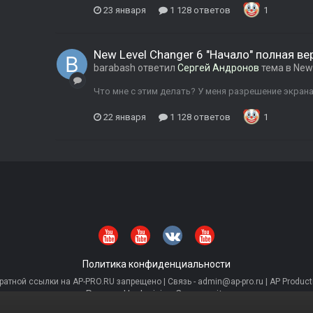
23 января
1 128 ответов
1
New Level Changer 6 "Начало" полная ве
barabash
ответил
Сергей Андронов
тема в
New 
Что мне с этим делать? У меня разрешение экрана 
22 января
1 128 ответов
1
Политика конфиденциальности
тной ссылки на AP-PRO.RU запрещено | Связь - admin@ap-pro.ru | AP Producti
Powered by Invision Community