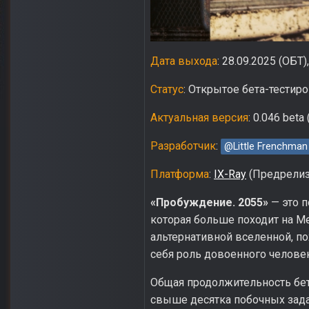
Дата выхода
: 28.09.2025 (ОБТ
Статус
: Открытое бета-тестир
Актуальная версия
: 0.046 beta
Разработчик
:
@Little Frenchman
Платформа
:
IX-Ray
(Предрелизн
«Пробуждение. 2055»
— это п
которая больше походит на Met
альтернативной вселенной, по
себя роль довоенного человек
Общая продолжительность бет
свыше десятка побочных задан