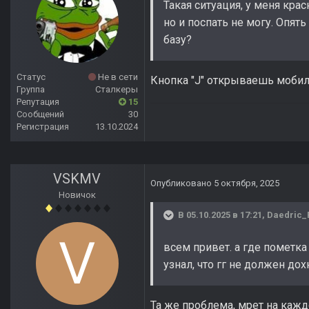
Такая ситуация, у меня крас
но и поспать не могу. Опять
базу?
Статус
Не в сети
Кнопка "J" открываешь мобил
Группа
Сталкеры
Репутация
15
Сообщений
30
Регистрация
13.10.2024
VSKMV
Опубликовано
5 октября, 2025
Новичок
В 05.10.2025 в 17:21,
Daedric_
всем привет. а где пометка
узнал, что гг не должен до
Та же проблема, мрет на каж