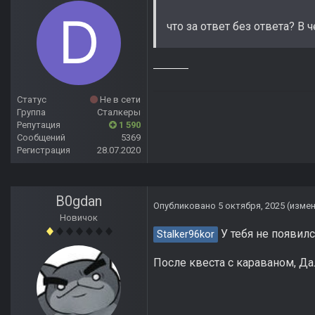
что за ответ без ответа? В
Статус
Не в сети
Группа
Сталкеры
Репутация
1 590
Сообщений
5369
Регистрация
28.07.2020
B0gdan
Опубликовано
5 октября, 2025
(изме
Новичок
У тебя не появил
Stalker96kor
После квеста с караваном, Д