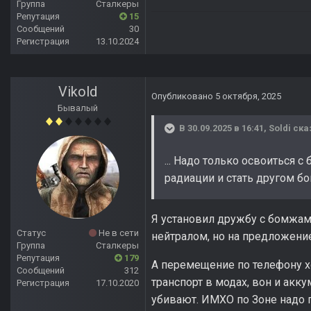
Группа
Сталкеры
Репутация
15
Сообщений
30
Регистрация
13.10.2024
Vikold
Опубликовано
5 октября, 2025
Бывалый
В 30.09.2025 в 16:41,
Soldi
ска
... Надо только освоиться 
радиации и стать другом бо
Я установил дружбу с бомжами
Статус
Не в сети
нейтралом, но на предложение 
Группа
Сталкеры
Репутация
179
А перемещение по телефону хо
Сообщений
312
транспорт в модах, вон и акк
Регистрация
17.10.2020
убивают. ИМХО по Зоне надо п