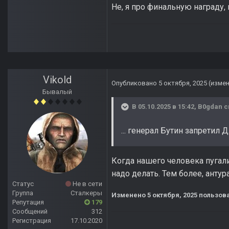
Не, я про финальную награду,
Vikold
Опубликовано
5 октября, 2025
(изме
Бывалый
В 05.10.2025 в 15:42,
B0gdan
с
... генерал Бутин запретил ДВ
Когда нашего человека пугал
надо делать. Тем более, антур
Статус
Не в сети
Группа
Сталкеры
Изменено
5 октября, 2025
пользова
Репутация
179
Сообщений
312
Регистрация
17.10.2020