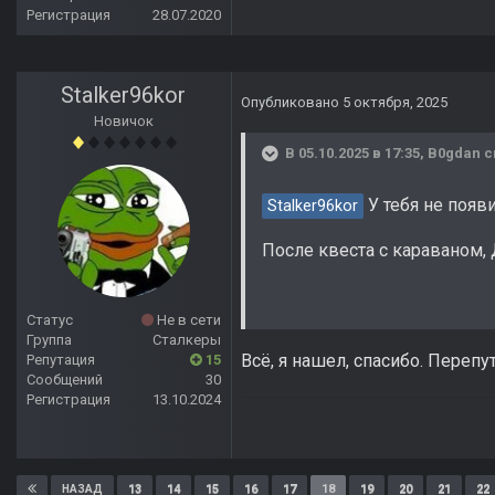
Регистрация
28.07.2020
Stalker96kor
Опубликовано
5 октября, 2025
Новичок
В 05.10.2025 в 17:35,
B0gdan
с
У тебя не появ
Stalker96kor
После квеста с караваном,
Статус
Не в сети
Группа
Сталкеры
Всё, я нашел, спасибо. Перепу
Репутация
15
Сообщений
30
Регистрация
13.10.2024
13
14
15
16
17
18
19
20
21
22
НАЗАД