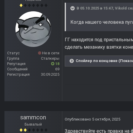
В 05.10.2025 в 15:47,
Vikold
ск
Когда нашего человека пу
ГГ находится под пристальны
сделать механику взятки кон
Статус
Не в сети
Группа
Сталкеры
Спойлер по концовке (Показа
Репутация
18
Сообщений
69
Регистрация
30.09.2025
sammcon
Опубликовано
5 октября, 2025
Бывалый
Здравствуйте есть правка на 