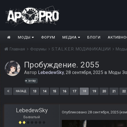
МОДЫ
ФОРУМ
МЕДИА
БЛОГИ
АКТИВНО
Главная
Форумы
S.T.A.L.K.E.R. МОДИФИКАЦИИ
Моды
Пробуждение. 2055
Автор
LebedewSky
,
28 сентября, 2025
в
Моды Зо
ix-ray
13
14
15
16
17
18
19
20
21
22
НАЗАД
LebedewSky
Опубликовано
28 сентября, 2025
(из
Бывалый