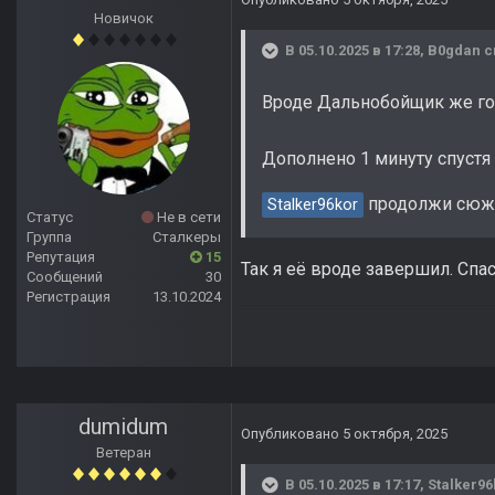
Новичок
В 05.10.2025 в 17:28,
B0gdan
с
Вроде Дальнобойщик же гов
Дополнено 1 минуту спустя
продолжи сюжет
Stalker96kor
Статус
Не в сети
Группа
Сталкеры
Репутация
15
Так я её вроде завершил. Спа
Сообщений
30
Регистрация
13.10.2024
dumidum
Опубликовано
5 октября, 2025
Ветеран
В 05.10.2025 в 17:17,
Stalker96