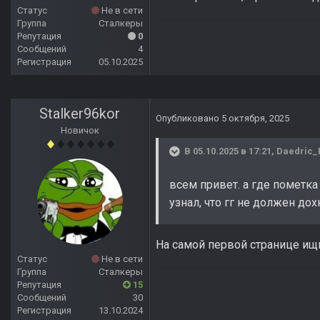
Статус
Не в сети
Группа
Сталкеры
Репутация
0
Сообщений
4
Регистрация
05.10.2025
Stalker96kor
Опубликовано
5 октября, 2025
Новичок
В 05.10.2025 в 17:21,
Daedric_
всем привет. а где пометка
узнал, что гг не должен до
На самой первой странице ищи
Статус
Не в сети
Группа
Сталкеры
Репутация
15
Сообщений
30
Регистрация
13.10.2024