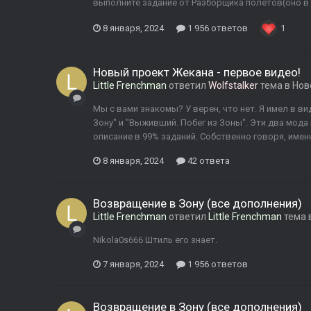
выполните задание от Разборщика полётов(оно в
8 января, 2024
1 956 ответов
1
Новый проект Жекана - первое видео!
Little Frenchman
ответил
Wolfstalker
тема в
Нов
Мы с вами знакомы? У верен, что нет. Я имел в в
Зону" и "Выживший. Побег из Зоны". Эти два мод
описание в 99% заданий. Собственно говоря, имен
8 января, 2024
42 ответа
Возвращение в Зону (все дополнения)
Little Frenchman
ответил
Little Frenchman
тема 
Nikola0s666 Штиль его знает.
7 января, 2024
1 956 ответов
Возвращение в Зону (все дополнения)