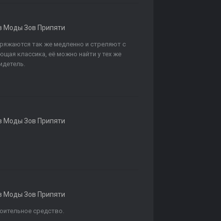
в
Моды Зов Припяти
заряжаются так же медленно и стреляют с
щая классика, её можно найти у тех же
идетель.
в
Моды Зов Припяти
в
Моды Зов Припяти
коительное средство.