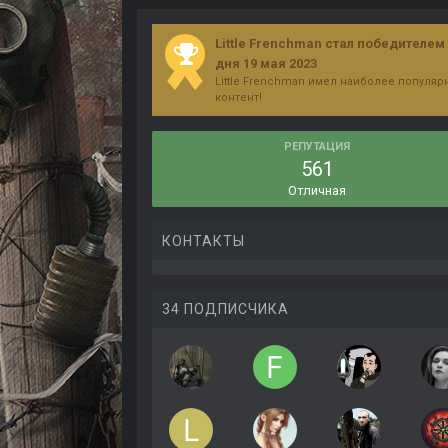
Little Frenchman стал победителем
дня 19 мая 2023
Little Frenchman имел наиболее популя
контент!
РЕПУТАЦИЯ
561
Отличная
КОНТАКТЫ
34 ПОДПИСЧИКА