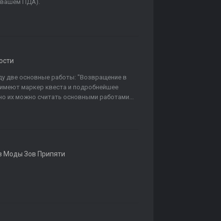
 вашем ПДА).
ости
иду две основные работы: "Возвращение в
а имеют маркер квеста и подробнейшее
но их можно считать основными работами...
в
Моды Зов Припяти