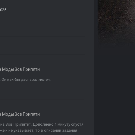
2025
в
Моды Зов Припяти
. Он как-бы распараллелен.
в
Моды Зов Припяти
 на Зов Припяти". Дополнено 1 минуту спустя
же и не указывает, то в описании задания