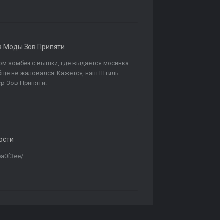
в
Моды Зов Припяти
лом зомбей с вышки, где выдаётся мосинка.
бще не жаловался. Кажется, наш Штиль
ер Зов Припяти.
ости
ea0f3ee/