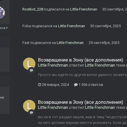
Rostkot_228
подписался на
Little Frenchman
30 сентября, 
Foba
подписался на
Little Frenchman
30 сентября, 2025
иков
Fast
подписался на
Little Frenchman
29 сентября, 2025
Возвращение в Зону (все дополнения)
Little Frenchman
ответил
Little Frenchman
тема 
Просто вы идёте по другой ветке данного сюжета
28 января, 2024
1 956 ответов
не
Возвращение в Зону (все дополнения)
Little Frenchman
ответил
Little Frenchman
тема 
вы не в тот раздел зашли, вам в тему "модострой
на него должен маркер квеста указывать. Если да