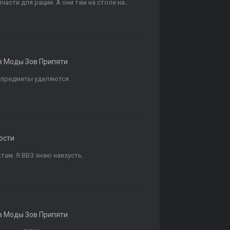
части для рации. А они там на столе на...
в
Моды Зов Припяти
 предметы удаляются.
ости
там. Я ВВЗ знаю наизусть.
в
Моды Зов Припяти