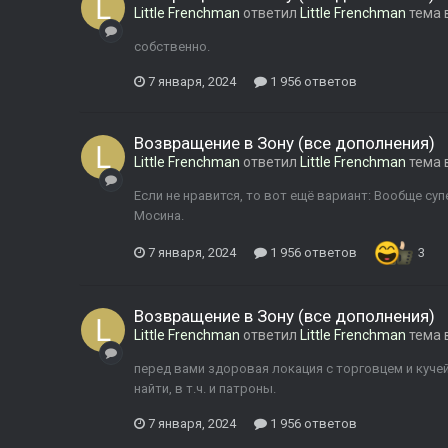
Little Frenchman
ответил
Little Frenchman
тема 
собственно.
7 января, 2024
1 956 ответов
Возвращение в Зону (все дополнения)
Little Frenchman
ответил
Little Frenchman
тема 
Если не нравится, то вот ещё вариант: Вообще суп
Мосина.
7 января, 2024
1 956 ответов
3
Возвращение в Зону (все дополнения)
Little Frenchman
ответил
Little Frenchman
тема 
перед вами здоровая локация с торговцем и куче
найти, в т.ч. и патроны.
7 января, 2024
1 956 ответов