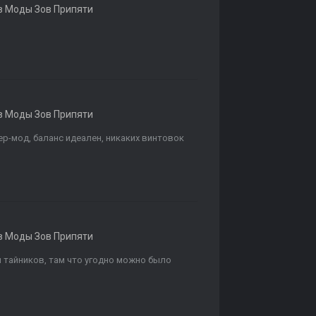
в
Моды Зов Припяти
в
Моды Зов Припяти
ер-мод, баланс идеален, никаких винтовок
в
Моды Зов Припяти
й тайников, там что угодно можно было