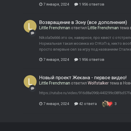
7 января, 2024
1 956 ответов
Возвращение в Зону (все дополнения)
Little Frenchman
ответил
Little Frenchman
тема 
Nikola0s666 это он, наверное, про квест с отстре
Нормальная такая мосинка из СтКоП-а, никто воо
просто впервые сел за игру под названием Сталк
7 января, 2024
1 956 ответов
Новый проект Жекана - первое видео!
Little Frenchman
ответил
Wolfstalker
тема в
Нов
https://rutube.ru/video/916d8a096b440299c08f6d57f
7 января, 2024
42 ответа
3