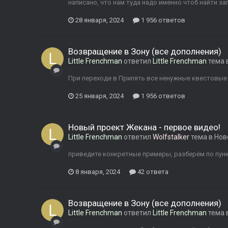
написано, что нам туда надо именно чтоб найти зап
28 января, 2024
1 956 ответов
Возвращение в Зону (все дополнения)
Little Frenchman
ответил
Little Frenchman
тема 
При переходе в Припять все ненужные квестовые
25 января, 2024
1 956 ответов
Новый проект Жекана - первое видео!
Little Frenchman
ответил
Wolfstalker
тема в
Нов
приведите конкретные примеры, разберём по пунк
8 января, 2024
42 ответа
Возвращение в Зону (все дополнения)
Little Frenchman
ответил
Little Frenchman
тема 