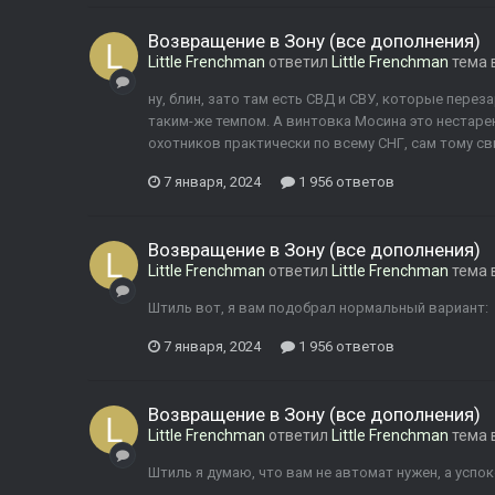
Возвращение в Зону (все дополнения)
Little Frenchman
ответил
Little Frenchman
тема 
ну, блин, зато там есть СВД и СВУ, которые пере
таким-же темпом. А винтовка Мосина это нестарею
охотников практически по всему СНГ, сам тому св
7 января, 2024
1 956 ответов
Возвращение в Зону (все дополнения)
Little Frenchman
ответил
Little Frenchman
тема 
Штиль вот, я вам подобрал нормальный вариант:
7 января, 2024
1 956 ответов
Возвращение в Зону (все дополнения)
Little Frenchman
ответил
Little Frenchman
тема 
Штиль я думаю, что вам не автомат нужен, а успо