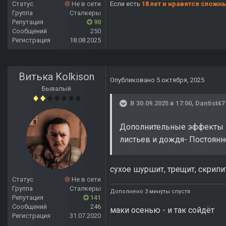
Статус
Не в сети
Если есть
18 лет и нравятся сложн
Группа
Сталкеры
Репутация
90
Сообщений
250
Регистрация
18.08.2025
Витька Kolkison
Опубликовано
5 октября, 2025
Бывалый
В 30.09.2025 в 17:00,
Dantist47
Дополнительные эффекты
листьев и дождя- Постоянн
сухое шуршит, трещит, скрипит
Статус
Не в сети
Группа
Сталкеры
Дополнено 3 минуты спустя
Репутация
141
Сообщений
246
маки осенью - и так сойдёт
Регистрация
31.07.2020