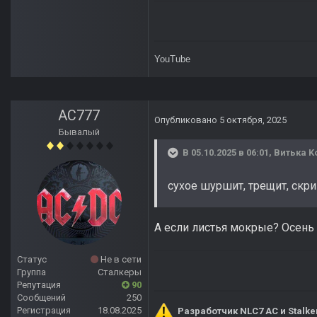
YouTube
AC777
Опубликовано
5 октября, 2025
Бывалый
В 05.10.2025 в 06:01,
Витька K
сухое шуршит, трещит, скрип
А если листья мокрые? Осень
Статус
Не в сети
Группа
Сталкеры
Репутация
90
Сообщений
250
Регистрация
18.08.2025
Разработчик NLC7 AC и Stalke