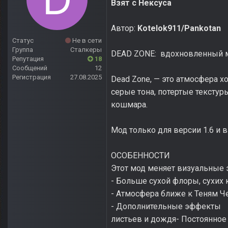
Взят с Нексуса
Автор:
Kotelok911/Pankotan
Статус
Не в сети
Группа
Сталкеры
DEAD ZONE: вдохновленный м
Репутация
18
Сообщений
12
Регистрация
27.08.2025
Dead Zone, — это атмосфера х
серые тона, потертые тексту
кошмара.
Мод только для версии 1.6 и
ОСОБЕННОСТИ
Этот мод меняет визуальные э
- Больше сухой флоры, сухих 
- Атмосфера ближе к Теням 
- Дополнительные эффекты
листьев и дождя- Постоянное