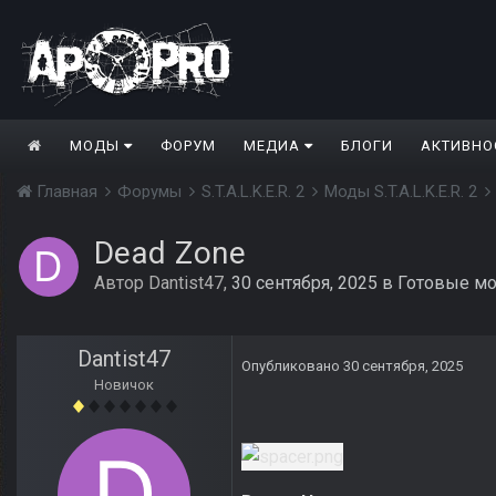
МОДЫ
ФОРУМ
МЕДИА
БЛОГИ
АКТИВНО
Главная
Форумы
S.T.A.L.K.E.R. 2
Моды S.T.A.L.K.E.R. 2
Dead Zone
Автор
Dantist47
,
30 сентября, 2025
в
Готовые моды
Dantist47
Опубликовано
30 сентября, 2025
Новичок