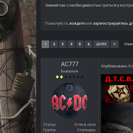
Зимний пак с необходимостью греться у костро
Пожалуйста,
войдите
или
зарегистрируйтесь
дл
Стра
1
2
3
4
5
6
ДАЛЕЕ
AC777
Опубликовано
9 
Бывалый
Статус
Не в сети
Группа
Сталкеры