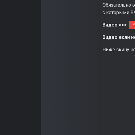
Обязательно о
с которыми В
Видео >>>
Y
Видео если н
Ниже скину н