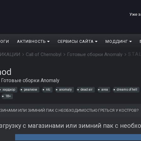
Уже з
ЛОГИ
АКТИВНОСТЬ
СЕРВИСЫ САЙТА
МОДДИНГ
S.T.A.
ДИФИКАЦИИ
Call of Chernobyl
Готовые сборки Anomaly
mod
в
Готовые сборки Anomaly
хардкор
реализм
nlc
anomaly
dead air
area
dreams of hell
18+
АЗИНАМИ ИЛИ ЗИМНИЙ ПАК С НЕОБХОДИМОСТЬЮ ГРЕТЬСЯ У КОСТРОВ?
згрузку с магазинами или зимний пак с необх