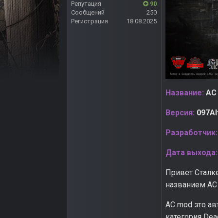
Репутация
90
Сообщений
250
Регистрация
18.08.2025
Название:
AC
Версия:
097Al
Разработчик:
Дата выхода:
Привет Сталк
названием АС
AC mod это а
категория Dead