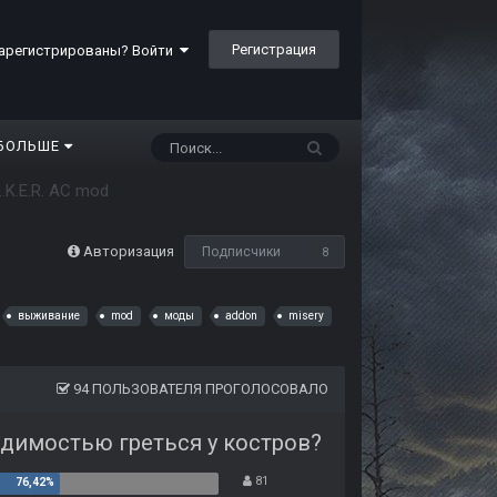
Регистрация
арегистрированы? Войти
БОЛЬШЕ
L.K.E.R. AC mod
Авторизация
Подписчики
8
выживание
mod
моды
addon
misery
94 ПОЛЬЗОВАТЕЛЯ ПРОГОЛОСОВАЛО
одимостью греться у костров?
81