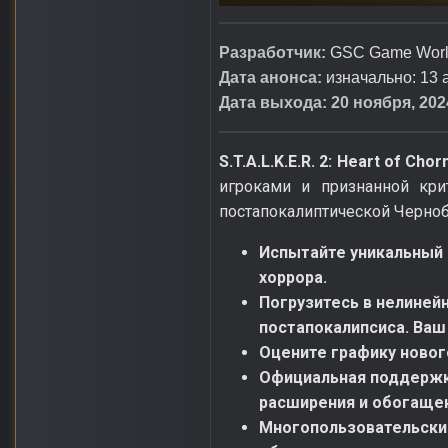
Разработчик:
GSC Game Wor
Дата анонса:
изначально: 13 
Дата выхода: 20 ноября, 2024
S.T.A.L.K.E.R. 2: Heart of Chor
игроками и признанной кри
постапокалиптической Черно
Испытайте уникальный 
хоррора.
Погрузитесь в нелиней
постапокалипсиса. Ваш
Оцените графику новог
Официальная поддержк
расширения и обогащен
Многопользовательский