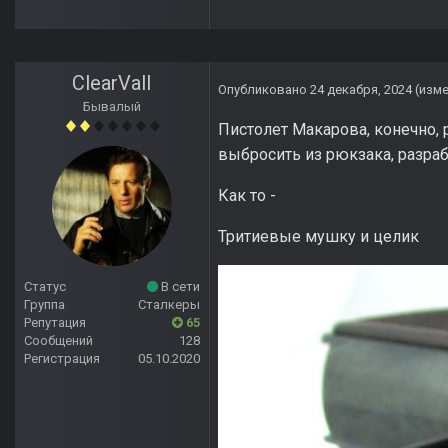
ClearVall
Опубликовано
24 декабря, 2024
(изм
Бывалый
Пистолет Макарова, конечно,
выбросить из рюкзака, разра
Как то -
Тритиевые мушку и целик
Статус
В сети
Группа
Сталкеры
Репутация
65
Сообщений
128
Регистрация
05.10.2020