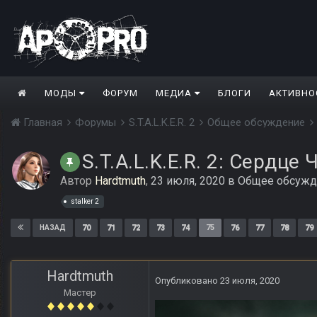
МОДЫ
ФОРУМ
МЕДИА
БЛОГИ
АКТИВНО
Главная
Форумы
S.T.A.L.K.E.R. 2
Общее обсуждение
S.T.A.L.K.E.R. 2: Сердце
Автор
Hardtmuth
,
23 июля, 2020
в
Общее обсужд
stalker 2
70
71
72
73
74
75
76
77
78
79
НАЗАД
Hardtmuth
Опубликовано
23 июля, 2020
Мастер