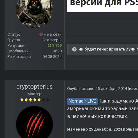
Статус
Не в сети
Группа
Сталкеры
Репутация
1 769
ии будет генерировать лучи 
Сообщений
3620
Регистрация
04.08.2024
cryptopterius
Опубликовано
25 декабря, 2024
(изм
Мастер
Так и задумано 
Nomad™ LIVE
американскими товарами зава
в челночных количествах.
Изменено
25 декабря, 2024
пользов