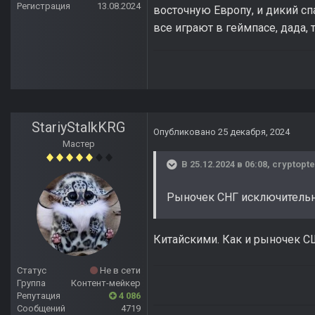
Регистрация
13.08.2024
восточную Европу, и дикий сп
все играют в геймпасе, дада,
StariyStalkKRG
Опубликовано
25 декабря, 2024
Мастер
В 25.12.2024 в 06:08,
cryptopte
Рыночек СНГ исключительн
Китайскими. Как и рыночек С
Статус
Не в сети
Группа
Контент-мейкер
Репутация
4 086
Сообщений
4719