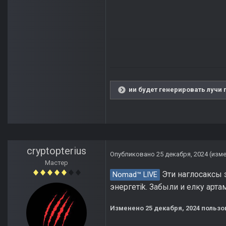
ии будет генерировать лучи 
cryptopterius
Опубликовано
25 декабря, 2024
(изм
Мастер
Эти наглосаксы з
Nomad™ LIVE
энергетik. З
абыли и елку арта
Изменено
25 декабря, 2024
пользов