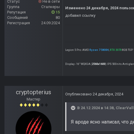
Статус
Не в сети
Группа
Сталкеры
Изменено
24 декабря, 2024
пользов
Репутация
15
добавил ссылку
Сообщений
80
Регистрация
24.09.2024
Legion 5 Pro: AMD
Ryzen 7 5800H
,
RTX 3070
8GB TGP 1
Display - 16" WQXGA (
2560x1600
) IPS 500nits Anti-gla
cryptopterius
Опубликовано
24 декабря, 2024
Мастер
В 24.12.2024 в 14:38,
ClearVall
Я вроде ясно написал, что 