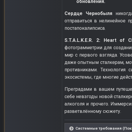
обновления.
Сердце Чернобыля
никогда
отправиться в нелинейное 
постапокалипсиса.
S.T.A.L.K.E.R. 2: Heart of C
фотограмметрии для создани
мир с первого взгляда. Усо
даже опытным сталкерам, мо
противниками. Технология с
экосистемы, где многие дейс
Преградами в вашем путешес
себе невзгоды новой сталкер
алкоголя и прочего. Иммерс
разветвлённому сюжету.
Системные требования (Пока