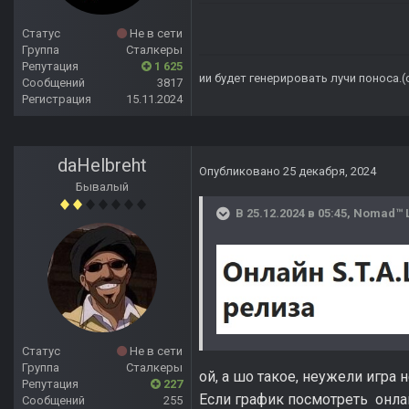
Статус
Не в сети
Группа
Сталкеры
Репутация
1 625
ии будет генерировать лучи поноса.
Сообщений
3817
Регистрация
15.11.2024
daHelbreht
Опубликовано
25 декабря, 2024
Бывалый
В 25.12.2024 в 05:45,
Nomad™ 
Статус
Не в сети
Группа
Сталкеры
ой, а шо такое, неужели игра
Репутация
227
Если график посмотреть онлай
Сообщений
255