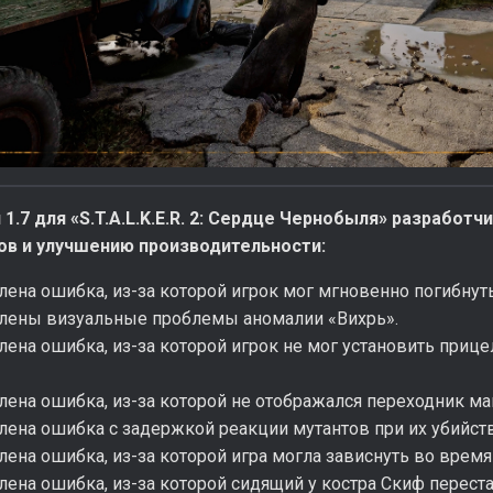
 1.7 для «S.T.A.L.K.E.R. 2: Сердце Чернобыля» разработ
ов и улучшению производительности:
лена ошибка, из-за которой игрок мог мгновенно погибну
влены визуальные проблемы аномалии «Вихрь».
лена ошибка, из-за которой игрок не мог установить прице
лена ошибка, из-за которой не отображался переходник ма
лена ошибка с задержкой реакции мутантов при их убийст
лена ошибка, из-за которой игра могла зависнуть во время
лена ошибка, из-за которой сидящий у костра Скиф перест