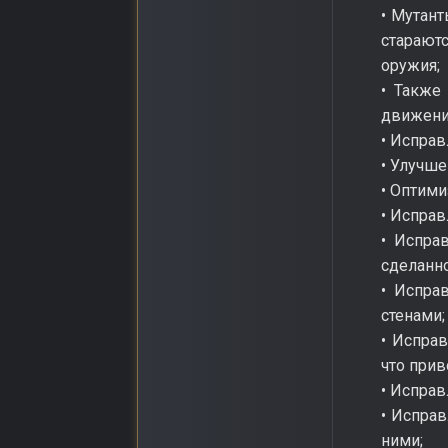
• Мутант
старают
оружия;
• Также
движения
• Испра
• Улучше
• Оптим
• Исправ
• Испра
сделанно
• Испра
стенами;
• Испра
что прив
• Исправ
• Исправ
ними;