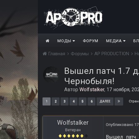
МОДЫ
ФОРУМ
МЕДИА
Б
Главная
Форумы
AP PRODUCTION
Н
Вышел патч 1.7 дл
Чернобыля!
Автор
Wolfstalker
,
17 ноября, 20
Стран
1
2
3
4
5
6
ДАЛЕЕ
Wolfstalker
Опубликовано
17
Ветеран
Вышел патч 1