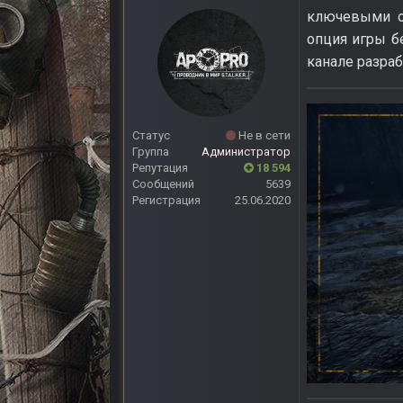
ключевыми ос
опция игры б
канале разраб
Статус
Не в сети
Группа
Администратор
Репутация
18 594
Сообщений
5639
Регистрация
25.06.2020