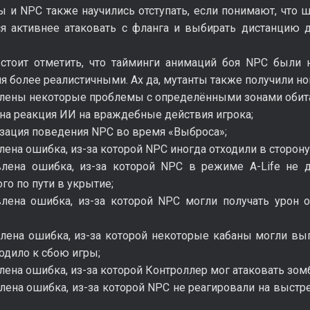
ы и NPC также научились отступать, если понимают, что
ся активнее атаковать с фланга и выбирать дистанцию 
 стоит отметить, что тайминги анимаций боя NPC были 
 более реалистичными. Ах да, мутанты также получили но
влены некоторые проблемы с определёнными зонами обит
на реакция ИИ на враждебные действия игрока;
изация поведения NPC во время «Выброса»;
лена ошибка, из-за которой NPC иногда отходили в сторону
влена ошибка, из-за которой NPC в режиме A-Life не д
го по пути в укрытие;
влена ошибка, из-за которой NPC могли получать урон 
влена ошибка, из-за которой некоторые кабаны могли вы
одило к сбою игры;
лена ошибка, из-за которой Контроллер мог атаковать з
лена ошибка, из-за которой NPC не реагировали на выстр