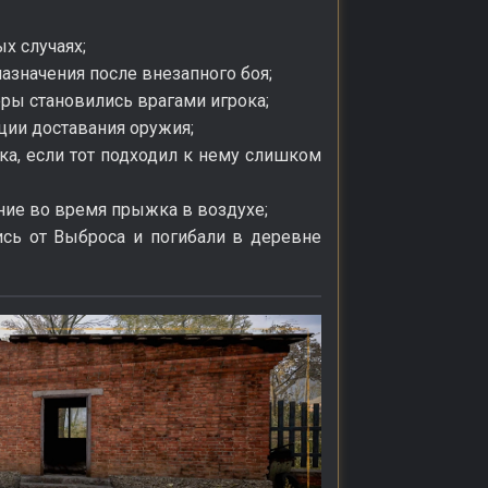
х случаях;
назначения после внезапного боя;
еры становились врагами игрока;
ции доставания оружия;
ока, если тот подходил к нему слишком
ние во время прыжка в воздухе;
ись от Выброса и погибали в деревне