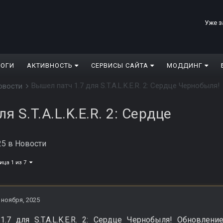
Уже з
ЛОГИ
АКТИВНОСТЬ
СЕРВИСЫ САЙТА
МОДДИНГ
Вышел патч 1.7 для S.T.A.L.K.E.R. 2: Сердце Чернобыля!
овости
я S.T.A.L.K.E.R. 2: Сердце
25
в
Новости
ица 1 из 7
 ноября, 2025
.7 для S.T.A.L.K.E.R. 2: Сердце Чернобыля! Обновлени