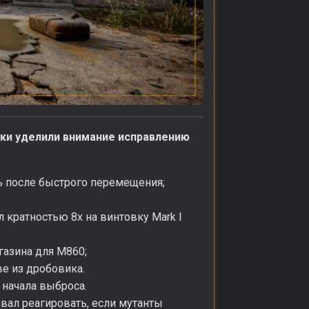
чики уделили внимание исправлению
ть после быстрого перемещения;
л кратностью 8х на винтовку Mark I
газина для M860;
ве из дробовика.
 начала выброса.
авал реагировать, если мутанты