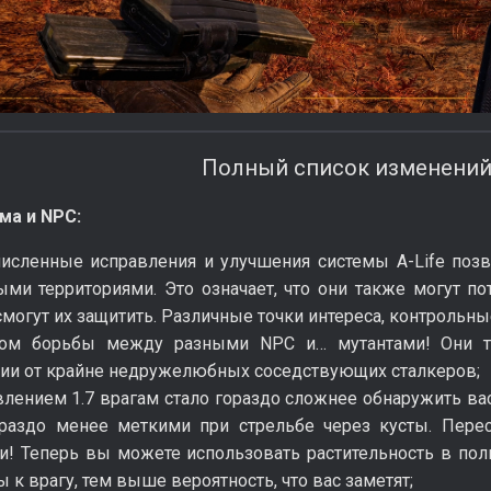
Полный список изменений
ма и NPC:
численные исправления и улучшения системы A-Life поз
ыми территориями. Это означает, что они также могут по
смогут их защитить. Различные точки интереса, контрольны
ом борьбы между разными NPC и… мутантами! Они та
рии от крайне недружелюбных соседствующих сталкеров;
влением 1.7 врагам стало гораздо сложнее обнаружить ва
ораздо менее меткими при стрельбе через кусты. Перес
и! Теперь вы можете использовать растительность в пол
 к врагу, тем выше вероятность, что вас заметят;