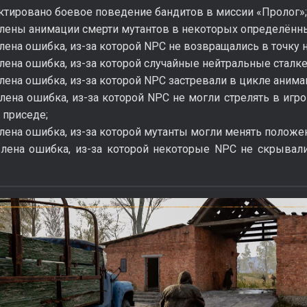
ктировано боевое поведение бандитов в миссии «Пролог»;
лены анимации смерти мутантов в некоторых определённы
лена ошибка, из-за которой NPC не возвращались в точку 
лена ошибка, из-за которой случайные нейтральные сталк
лена ошибка, из-за которой NPC застревали в цикле анима
лена ошибка, из-за которой NPC не могли стрелять в игр
 приседе;
лена ошибка, из-за которой мутанты могли менять положе
влена ошибка, из-за которой некоторые NPC не скрывал