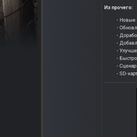
Из прочего:
- Новые
- Обновл
- Дорабо
- Добав
- Улучше
- Быстр
- Сцена
- SD-кар