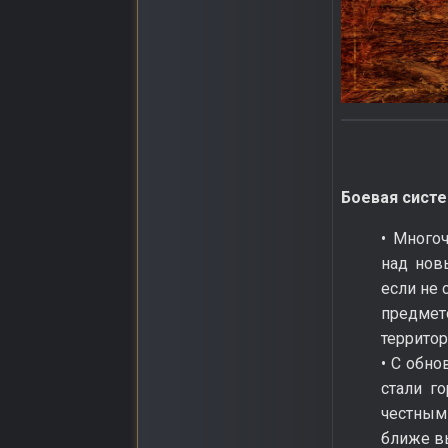
Боевая систе
• Много
над нов
если не 
предмет
террито
• С обно
стали г
честным
ближе вы