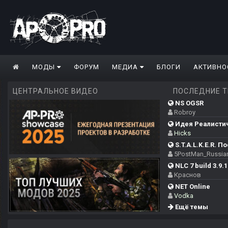
МОДЫ
ФОРУМ
МЕДИА
БЛОГИ
АКТИВНО
ЦЕНТРАЛЬНОЕ ВИДЕО
ПОСЛЕДНИЕ 
NS OGSR
Robroy
Идея Реалистич
Hicks
S.T.A.L.K.E.R. П
5PostMan_Russia
NLC 7 build 3.9.1
Краснов
NET Online
Vodka
Ещё темы