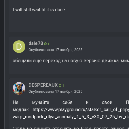
I will still wait til it is done.
dale78
1
Опубликовано
17 ноября, 2025
обещали еще переход на новую версию движка, ми
DESPEREAUX
1
Опубликовано
17 ноября, 2025
Не мучайте себя и свои ПК, у
модпак
https://www.playground.ru/stalker_call_of_prip
warp_modpack_dlya_anomaly_1_5_3_v30_07_25_by_d
Сюда не пишите отвечать не буду, просто зашел н