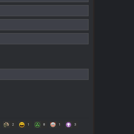
2
1
8
1
3