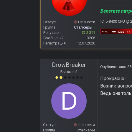
Берегите патр
IC i5-8400 CPU @ 
Статус
Не в сети
Группа
Сталкеры
+
Репутация
2 311
Сообщений
3206
Регистрация
12.07.2020
DrowBreaker
Опубликовано
25
Бывалый
Прекрасно!
Возник вопрос
Ведь она толь
Статус
Не в сети
Группа
Сталкеры