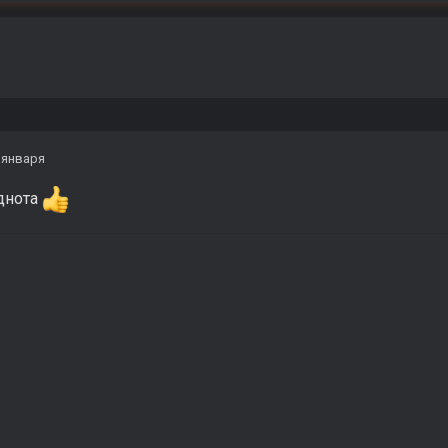
 января
однота