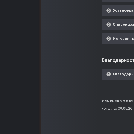
Установка,
Список до
История па
Благодарност
Благодарн
Изменено
9 мая
хотфикс 09.05.26