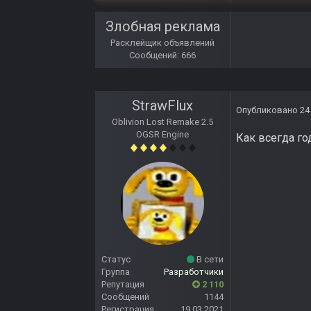
Злобная реклама
Расклейщик объявлений
Сообщений: 666
StrawFlux
Опубликовано
24
Oblivion Lost Remake 2.5
OGSR Engine
Как всегда г
Статус
В сети
Группа
Разработчики
Репутация
2 110
Сообщений
1144
Регистрация
19.03.2021