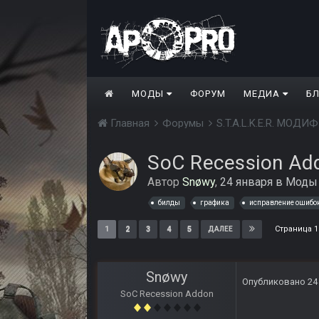
МОДЫ
ФОРУМ
МЕДИА
Б
Главная
Форумы
S.T.A.L.K.E.R. МО
SoC Recession Ad
Автор
Snøwy
,
24 января
в
Моды 
билды
графика
исправление ошибо
Страница 1
1
2
3
4
5
ДАЛЕЕ
Snøwy
Опубликовано
24
SoC Recession Addon