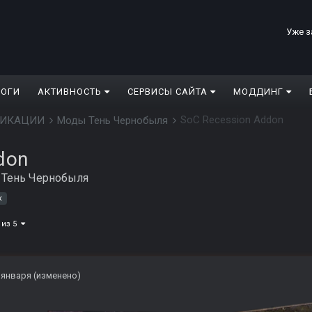
Уже з
ЛОГИ
АКТИВНОСТЬ
СЕРВИСЫ САЙТА
МОДДИНГ
SoC Recession Addon
ДИФИКАЦИИ
Моды Тень Чернобыля
don
Тень Чернобыля
к
 из 5
 января
(изменено)