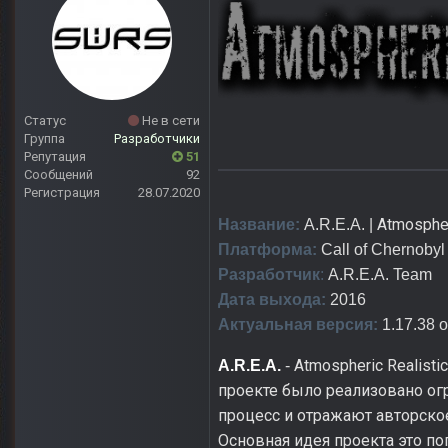
Статус
Не в сети
Группа
Разработчики
Репутация
51
Сообщений
92
Регистрация
28.07.2020
Atmospher
Название:
A.R.E.A. |
Платформа:
Call of Chernobyl
Разработчик
:
A.R.E.A. Team
Дата выхода:
2016
Актуальная версия:
1.17.38 о
Atmospheric Realisti
A.R.E.A.
-
проекте было реализовано ог
процесс и отражают авторско
Основная идея проекта это по