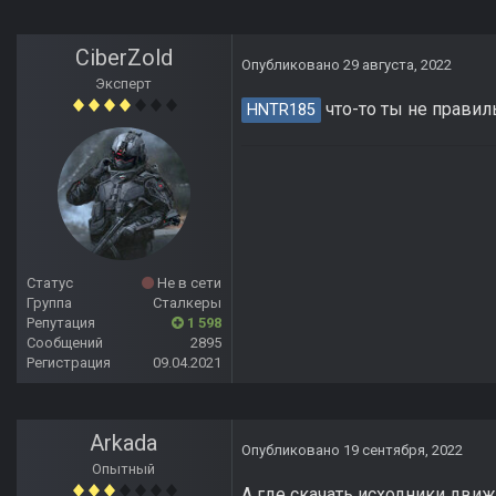
CiberZold
Опубликовано
29 августа, 2022
Эксперт
что-то ты не правиль
HNTR185
Статус
Не в сети
Группа
Сталкеры
Репутация
1 598
Сообщений
2895
Регистрация
09.04.2021
Arkada
Опубликовано
19 сентября, 2022
Опытный
А где скачать исходники дви