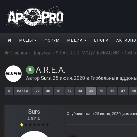
МОДЫ
ФОРУМ
МЕДИА
БЛОГИ
АКТИВНО
Главная
Форумы
S.T.A.L.K.E.R. МОДИФИКАЦИИ
Call 
A.R.E.A.
Автор
Surs
,
25 июля, 2020
в
Глобальные аддон
29
30
31
32
33
34
35
36
37
38
НАЗАД
Surs
Опубликовано
25 июля, 2020
(измене
A.R.E.A.