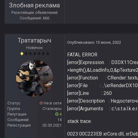
Злобная реклама
Расклейщик объявлений
Сообщений: 666
Трататарыч
Опубликовано
13 июня, 2022
Новичок
FATAL ERROR
[error]Expression : D3DX11Crea
>length(),&LoadInfo,0,&pTexture
[error]Function : CRender::text
[error]File : ..\xrRenderDX10
[error]Line : 260
[error]Description : Недоста
Статус
Не в сети
[error]Arguments : c:\s.t.a.l.k.
Группа
Сталкеры
Репутация
4
Сообщений
14
stack trace:
Регистрация
02.03.2021
0023:00C223EB xrCore.dll, xrDeb