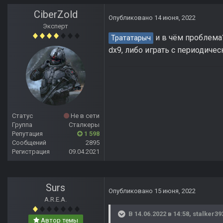
CiberZold
Опубликовано
14 июня, 2022
Эксперт
и в чём проблема?
Трататарыч
dx9, либо играть с периодичес
Статус
Не в сети
Группа
Сталкеры
Репутация
1 598
Сообщений
2895
Регистрация
09.04.2021
Surs
Опубликовано
15 июня, 2022
A.R.E.A.
В 14.06.2022 в 14:58,
stalker39
Автор темы