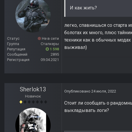
И как жить?
легко, спавнишься со старта и
болотах их много, плюс тайни
Статус
Не в сети
техники как в обычных модах 
Группа
Сталкеры
выживал)
Репутация
1 598
Сообщений
2895
Регистрация
09.04.2021
Sherlok13
Опубликовано
24 июля, 2022
Новичок
Стоит ли сообщать о рандомн
выкладывать логи?