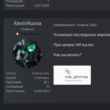
Сообщений
1
Регистрация
15.07.2022
AlexInRussia
Опубликовано
19 июля, 2022
Новичок
Установил последнюю версию
При начале НИ вылет.
Как вылечить?
Статус
Не в сети
xray_iphon.log
Группа
Сталкеры
Недоступно
Репутация
1
Сообщений
10
Регистрация
10.09.2020