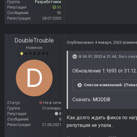
Группа
Разработчики
Репутация
51
Сообщений
92
Регистрация
28.07.2020
DoubleTrouble
Опубликовано
4 января, 2023
(измен
Новичок
В 04.01.2023 в 21:44,
Surs
сказ
Обновление 1.1693 от 31.12
Список изменений: (Показ
Скачать:
MODDB
Статус
Не в сети
Группа
Сталкеры
Репутация
0
Как долго ждать фикса по наг
Сообщений
8
Регистрация
21.06.2021
репутация не упала...