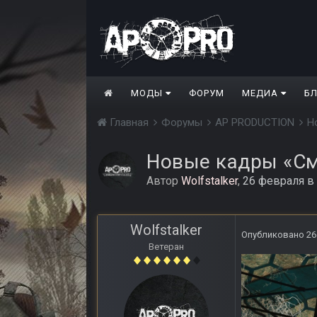
МОДЫ
ФОРУМ
МЕДИА
Б
Главная
Форумы
AP PRODUCTION
Н
Новые кадры «См
Автор
Wolfstalker
,
26 февраля
в
Wolfstalker
Опубликовано
26
Ветеран