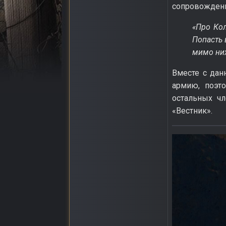
сопровождени
«Про Кол
Попасть 
мимо них.
Вместе с дан
армию, поэт
остальных ч
«Вестник».