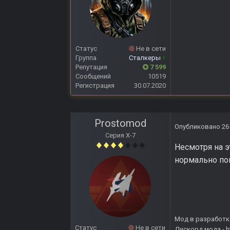
Статус
Не в сети
Группа
Сталкеры
+
Репутация
7 599
Сообщений
10519
Регистрация
30.07.2020
Prostomod
Опубликовано
26
Серия Х-7
Несмотря на э
нормально по
Мод в разработк
Статус
Не в сети
Дискорд мода -
h