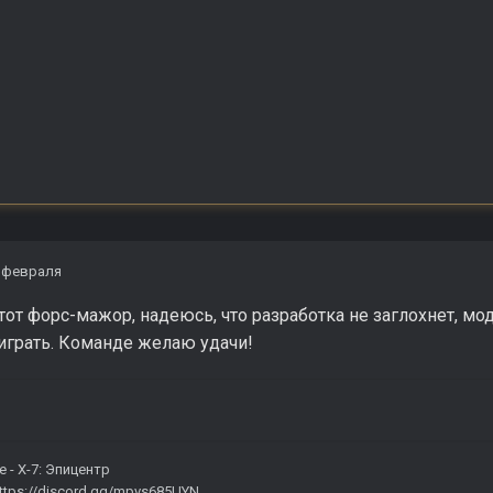
 февраля
тот форс-мажор, надеюсь, что разработка не заглохнет, мо
играть. Команде желаю удачи!
е -
X-7: Эпицентр
ttps://discord.gg/mpvs685UYN