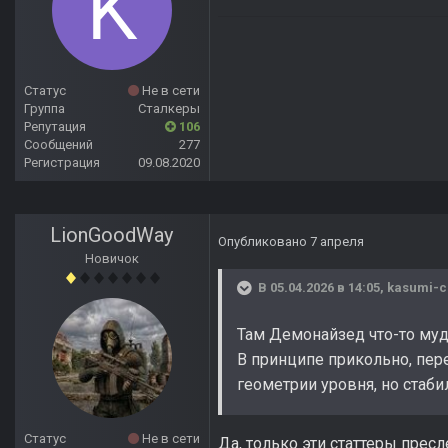
Статус
Не в сети
Группа
Сталкеры
Репутация
106
Сообщений
277
Регистрация
09.08.2020
LionGoodWay
Опубликовано
7 апреля
Новичок
В 05.04.2026 в 14:05,
kasumi-
Там Демонайзед что-то муд
В принципе прикольно, пере
геометрии уровня, но стаби
Статус
Не в сети
Да, только эти статтеры прес