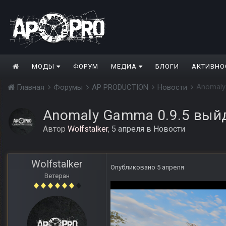
МОДЫ
ФОРУМ
МЕДИА
БЛОГИ
АКТИВНО
Anomaly
Главная
Форумы
AP PRODUCTION
Новости
Anomaly Gamma 0.9.5 вый
Автор
Wolfstalker
,
5 апреля
в
Новости
Wolfstalker
Опубликовано
5 апреля
Ветеран