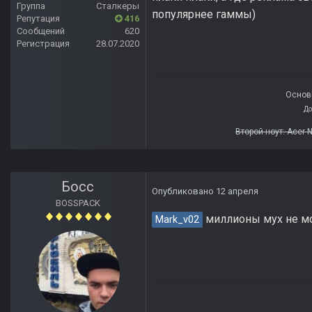
Группа
Сталкеры
популярнее гаммы)
Репутация
416
Сообщений
620
Регистрация
28.07.2020
Основн
До
Второй ноут: Acer 
Босс
Опубликовано
12 апреля
BOSSPACK
миллионы мух не мог
Mark_v02