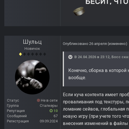
Шульц
Опубликовано
26 апреля
(изменено)
Новичок
В 24.04.2026 в 23:12,
Босс
ска
Конечно, сборка в которой 
вообще.
Если куча контента имеет про
Статус
Не в сети
проваливания под текстуры, п
Группа
Сталкеры
ломание сейвов, глобальная п
Репутация
10
новую игру (при учете того чт
Сообщений
67
Регистрация
09.09.2024
внесения изменений в файлы и