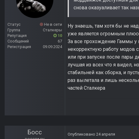
снова оказуаливает так на
Статус
Не в сети
Ну знаешь, там хотя бы не над
Группа
Сталкеры
уже является огромным плюс
Репутация
10
За все прохождение Гаммы у 
Сообщений
67
Регистрация
09.09.2024
некорректную работу модов с
или при запуске после пары д
лучшая из всех что я видел, 
стабильней как сборка, и пуст
раз вылетала и лишь несколь
частей Сталкера
Босс
Опубликовано
24 апреля