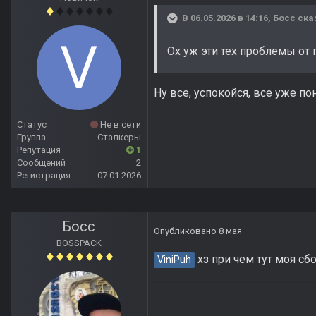
В 06.05.2026 в 14:16,
Босс
ска
Ох уж эти тех проблемы от 
Ну все, успокойся, все уже по
Статус
Не в сети
Группа
Сталкеры
Репутация
1
Сообщений
2
Регистрация
07.01.2026
Босс
Опубликовано
8 мая
BOSSPACK
хз при чем тут моя сб
ViniPuh