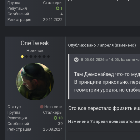
Группа
Сталкеры
Репутация
1
Сообщений
4
Регистрация
29.11.2022
OneTweak
Опубликовано
7 апреля
(изменено)
Новичок
В 05.04.2026 в 14:05,
kasumi-
Там Демонайзед что-то муд
В принципе прикольно, пере
геометрии уровня, но стаби
Статус
Не в сети
Это все перестало фризить ещ
Группа
Сталкеры
Репутация
13
Изменено
7 апреля
пользователем
Сообщений
39
Регистрация
25.08.2024