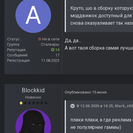
Круто, шо в сборку которую
моддвижок доступный для вс
снова оказуаливает так на
Статус
Не в сети
Да, да...
Группа
Сталкеры
А вот твоя сборка самая лучша
Репутация
10
Сообщений
17
Регистрация
11.08.2023
Blockkid
Опубликовано
15 июня
Новичок
В 12.04.2026 в 14:25,
Mark_v02
плаки плаки, а где реклама
не популярнее гаммы)