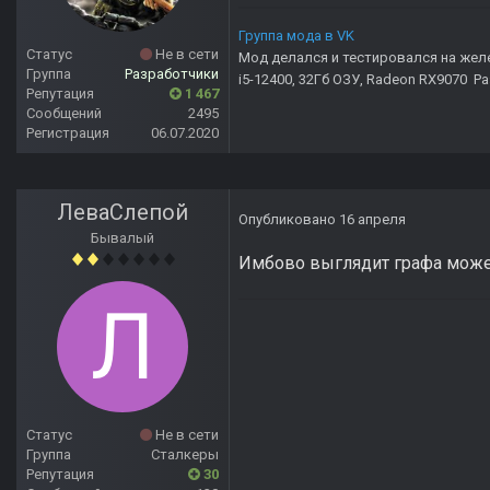
Группа мода в VK
Статус
Не в сети
Мод делался и тестировался на жел
Группа
Разработчики
i5-12400, 32Гб ОЗУ, Radeon RX9070 Р
Репутация
1 467
Сообщений
2495
Регистрация
06.07.2020
ЛеваСлепой
Опубликовано
16 апреля
Бывалый
Имбово выглядит графа может
Статус
Не в сети
Группа
Сталкеры
Репутация
30