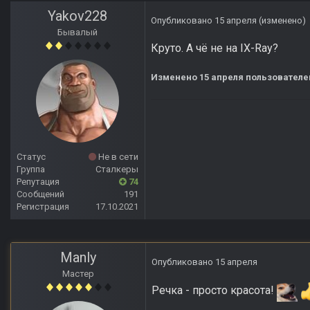
Yakov228
Опубликовано
15 апреля
(изменено)
Бывалый
Круто. А чё не на IX-Ray?
Изменено
15 апреля
пользователе
Статус
Не в сети
Группа
Сталкеры
Репутация
74
Сообщений
191
Регистрация
17.10.2021
Manly
Опубликовано
15 апреля
Мастер
Речка - просто красота!