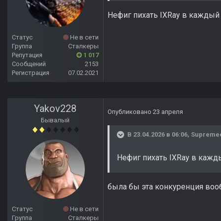
Нефиг пихать IXRay в каждый 
Статус
Не в сети
Группа
Сталкеры
Репутация
1 017
Сообщений
2153
Регистрация
07.02.2021
Yakov228
Опубликовано
23 апреля
Бывалый
В 23.04.2026 в 06:06,
Supreme
Нефиг пихать IXRay в кажды
была бы эта конкуренция во
Статус
Не в сети
Группа
Сталкеры