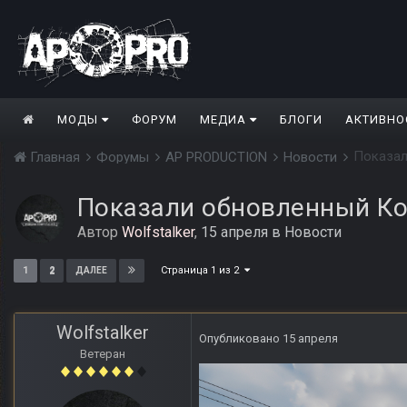
МОДЫ
ФОРУМ
МЕДИА
БЛОГИ
АКТИВНО
Показал
Главная
Форумы
AP PRODUCTION
Новости
Показали обновленный Кор
Автор
Wolfstalker
,
15 апреля
в
Новости
Страница 1 из 2
1
2
ДАЛЕЕ
Wolfstalker
Опубликовано
15 апреля
Ветеран