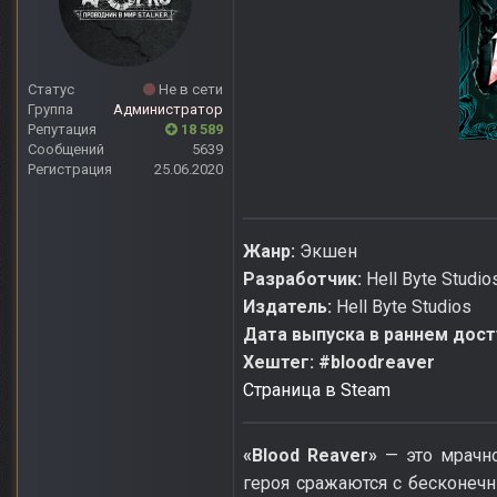
Статус
Не в сети
Группа
Администратор
Репутация
18 589
Сообщений
5639
Регистрация
25.06.2020
Жанр:
Экшен
Разработчик:
Hell Byte Studio
Издатель:
Hell Byte Studios
Дата выпуска в раннем дост
Хештег: #bloodreaver
Страница в Steam
«Blood Reaver»
— это мрачн
героя сражаются с бесконеч