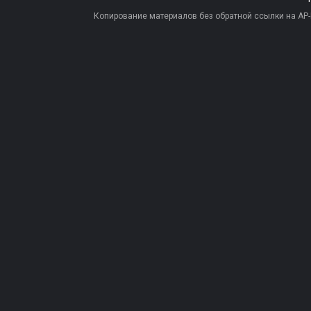
Копирование материалов без обратной ссылки на AP-PR