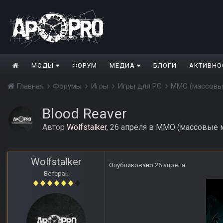
МОДЫ
ФОРУМ
МЕДИА
БЛОГИ
АКТИВНО
Главная
Форумы
Игры
Игры для PC
MMО (массовы
Blood Reaver
Автор
Wolfstalker
,
26 апреля
в
MMО (массовые м
Wolfstalker
Опубликовано
26 апреля
Ветеран