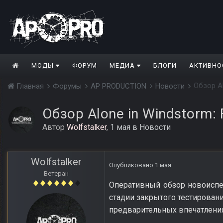
МОДЫ
ФОРУМ
МЕДИА
БЛОГИ
АКТИВНО
Обзор Al
Главная
Форумы
AP PRODUCTION
Новости
Обзор Alone in Windstorm: 
Автор
Wolfstalker
,
1 мая
в
Новости
Wolfstalker
Опубликовано
1 мая
Ветеран
Оперативный обзор новоиспеч
стадии закрытого тестировани
предварительных впечатления