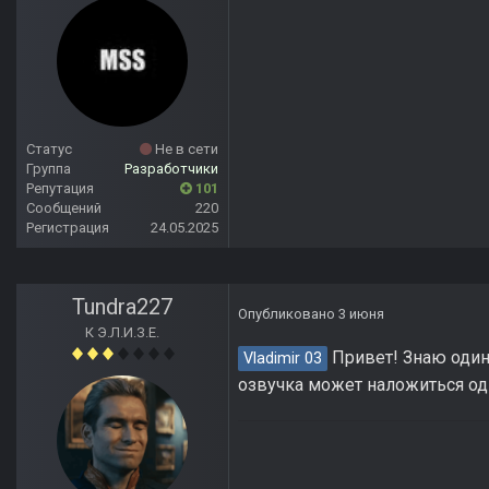
Статус
Не в сети
Группа
Разработчики
Репутация
101
Сообщений
220
Регистрация
24.05.2025
Tundra227
Опубликовано
3 июня
К Э.Л.И.З.Е.
Привет! Знаю один 
Vladimir 03
озвучка может наложиться одна