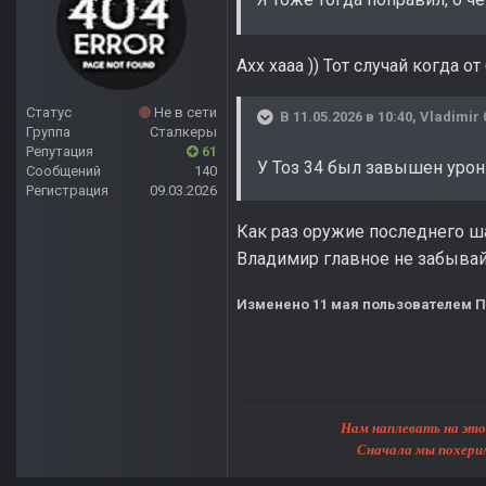
Ахх хааа )) Тот случай когда 
Статус
Не в сети
В 11.05.2026 в 10:40,
Vladimir 
Группа
Сталкеры
Репутация
61
У Тоз 34 был завышен урон
Сообщений
140
Регистрация
09.03.2026
Как раз оружие последнего ша
Владимир главное не забывай 
Изменено
11 мая
пользователем П
Нам наплевать на этот мир, 
Сначала мы похерим Землю, 