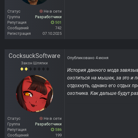
Статус
Не в сети
Группа
Разработчики
Репутация
501
Сообщений
742
Регистрация
07.10.2025
CocksuckSoftware
Опубликовано
4 июня
Закон Шляпки
История данного мода завязыв
охотиться на мышек, за это и
отдохнуть, однако его отдых п
охотника. Как дальше будут ра
Статус
Не в сети
Группа
Разработчики
Репутация
586
Сообщений
199