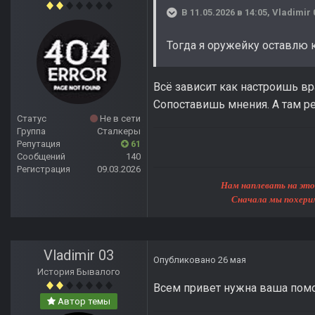
В 11.05.2026 в 14:05,
Vladimir 
Тогда я оружейку оставлю 
Всё зависит как настроишь вр
Сопоставишь мнения. А там р
Статус
Не в сети
Группа
Сталкеры
Репутация
61
Сообщений
140
Регистрация
09.03.2026
Нам наплевать на этот мир, 
Сначала мы похерим Землю, 
Vladimir 03
Опубликовано
26 мая
История Бывалого
Всем привет нужна ваша помо
Автор темы