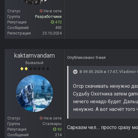
Статус
Не в сети
Группа
Разработчики
Репутация
472
Сообщений
493
Регистрация
25.10.2024
kaktamvandam
Опубликовано
9 мая
Бывалый
В 09.05.2026 в 17:47,
Vladimir 
Огср скачивать ненужно да
Судьбу Охотника затем gam
нечего ненадо будет. Дальш
ненужно. А вот насчёт того
Статус
Не в сети
Группа
Сталкеры
Сарказм чел.... просто сразу
Репутация
92
Сообщений
214