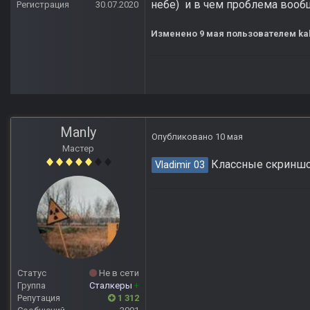
небе) и в чем проблема вооб
Регистрация
30.07.2020
Изменено
9 мая
пользователем k
Manly
Опубликовано
10 мая
Мастер
Классные скринш
Vladimir 03
Статус
Не в сети
Группа
Сталкеры
+
Репутация
1 312