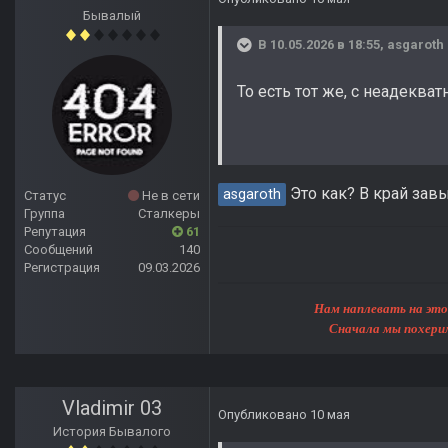
Бывалый
В 10.05.2026 в 18:55,
asgaroth
То есть тот же, с неадеква
Это как? В край зав
asgaroth
Статус
Не в сети
Группа
Сталкеры
Репутация
61
Сообщений
140
Регистрация
09.03.2026
Нам наплевать на этот мир, 
Сначала мы похерим Землю, 
Vladimir 03
Опубликовано
10 мая
История Бывалого