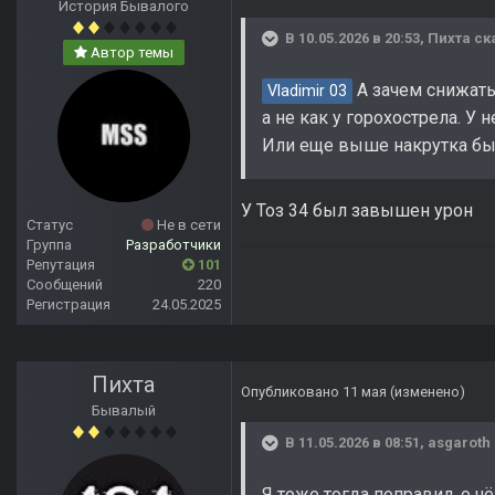
История Бывалого
В 10.05.2026 в 20:53,
Пихта
ск
Автор темы
А зачем снижать
Vladimir 03
а не как у горохострела. У
Или еще выше накрутка бы
У Тоз 34 был завышен урон
Статус
Не в сети
Группа
Разработчики
Репутация
101
Сообщений
220
Регистрация
24.05.2025
Пихта
Опубликовано
11 мая
(изменено)
Бывалый
В 11.05.2026 в 08:51,
asgaroth
Я тоже тогда поправил, о ч