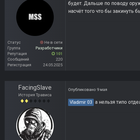
будет. Дальше по поводу оруж
насчёт того что бы закинуть 
Статус
Не в сети
Группа
Разработчики
Репутация
101
Сообщений
220
Регистрация
24.05.2025
FacingSlave
Опубликовано
9 мая
История Трависа
а нельзя типо отде
Vladimir 03