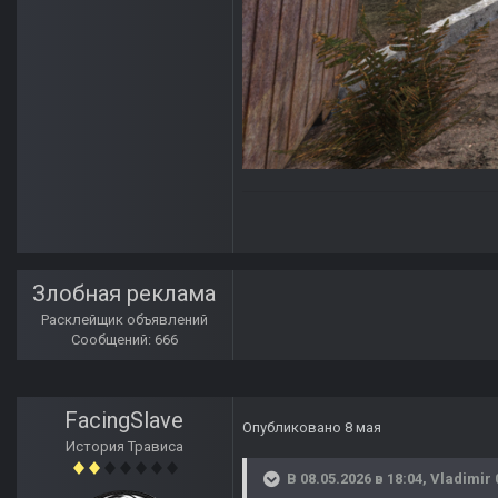
Злобная реклама
Расклейщик объявлений
Сообщений: 666
FacingSlave
Опубликовано
8 мая
История Трависа
В 08.05.2026 в 18:04,
Vladimir 