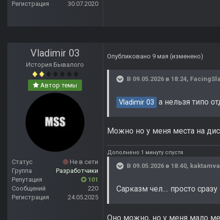
Регистрация
30.07.2020
Vladimir 03
Опубликовано
9 мая
(изменено)
История Бывалого
В 09.05.2026 в 18:24,
FacingSl
Автор темы
а нельзя типо от
Vladimir 03
Можно но у меня места на ди
Дополнено 1 минуту спустя
Статус
Не в сети
В 09.05.2026 в 18:40,
kaktamv
Группа
Разработчики
Репутация
101
Сарказм чел.... просто сра
Сообщений
220
Регистрация
24.05.2025
Оно можно, но у меня мало ме