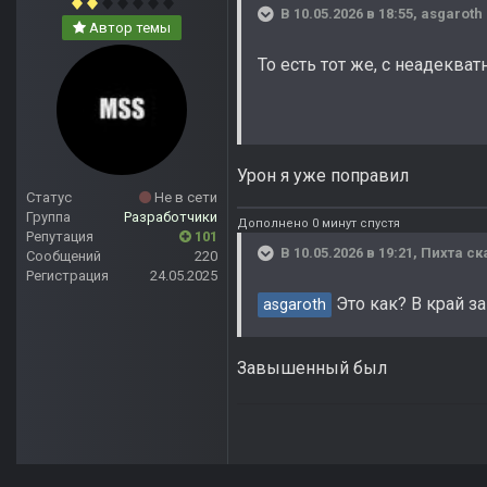
В 10.05.2026 в 18:55,
asgaroth
Автор темы
То есть тот же, с неадеква
Урон я уже поправил
Статус
Не в сети
Группа
Разработчики
Дополнено 0 минут спустя
Репутация
101
В 10.05.2026 в 19:21,
Пихта
ск
Сообщений
220
Регистрация
24.05.2025
Это как? В край 
asgaroth
Завышенный был