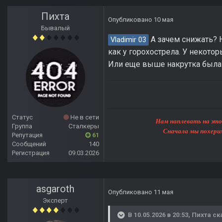
Пихта
Опубликовано
10 мая
Бывалый
А зачем снижать? 
Vladimir 03
как у горохострела. У некото
Или еще выше накрутка была
Статус
Не в сети
Нам наплевать на этот мир, 
Группа
Сталкеры
Сначала мы похерим Землю, 
Репутация
61
Сообщений
140
Регистрация
09.03.2026
asgaroth
Опубликовано
11 мая
Эксперт
В 10.05.2026 в 20:53,
Пихта
ск