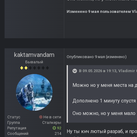
Изменено
9 мая
пользователем Vla
kaktamvandam
Опубликовано
9 мая
(изменено)
Бывалый
В 09.05.2026 в 19:13,
Vladimir 
Можно но у меня места на 
Дополнено 1 минуту спустя
Оно можно, но у меня мало 
Статус
Не в сети
Группа
Сталкеры
Репутация
92
Ну ты кнч лютый разраб, и пр
Сообщений
214