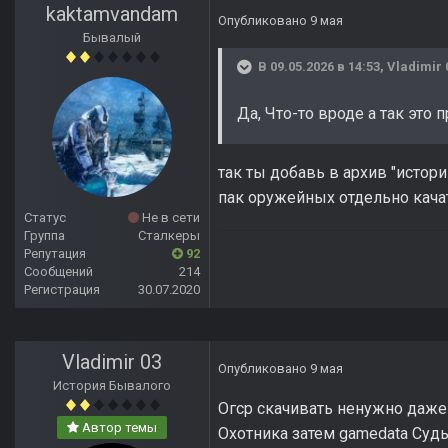
kaktamvandam
Опубликовано
9 мая
Бывалый
В 09.05.2026 в 14:53,
Vladimir 
Да, Что-то вроде а так это
так ты добавь в архив "истор
пак оружейных отдельно качат
Статус
Не в сети
Группа
Сталкеры
Репутация
92
Сообщений
214
Регистрация
30.07.2020
Vladimir 03
Опубликовано
9 мая
История Бывалого
Огср скачивать ненужно даже
Автор темы
Охотника затем gamedata Суд