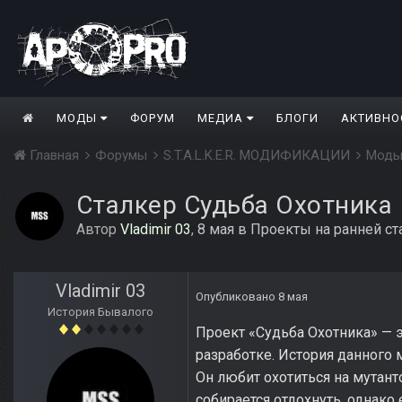
МОДЫ
ФОРУМ
МЕДИА
БЛОГИ
АКТИВНО
Главная
Форумы
S.T.A.L.K.E.R. МОДИФИКАЦИИ
Моды
Сталкер Судьба Охотника
Автор
Vladimir 03
,
8 мая
в
Проекты на ранней ст
Vladimir 03
Опубликовано
8 мая
История Бывалого
Проект «Судьба Охотника» — 
разработке. История данного 
Он любит охотиться на мутант
собирается отдохнуть, однако