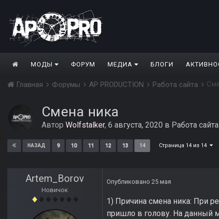
МОДЫ
ФОРУМ
МЕДИА
БЛОГИ
АКТИВНО
Сме
Главная
Форумы
AP PRODUCTION
Работа сайта
Смена ника
Автор
Wolfstalker
,
6 августа, 2020
в
Работа сайта
Страница 14 из 14
9
10
11
12
13
14
НАЗАД
Artem_Borov
Опубликовано
25 мая
Новичок
1) Причина смена ника: При р
пришло в голову. На данный 