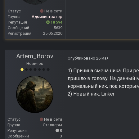
Статус
Не в сети
Группа
Администратор
Репутация
18 594
Сообщений
5639
Регистрация
25.06.2020
Artem_Borov
Опубликовано
26 мая
Новичок
1) Причина смена ника: При р
пришло в голову. На данный 
нормальный ник, под которым
2) Новый ник: Linker
Статус
Не в сети
Группа
Сталкеры
Репутация
0
Сообщений
3