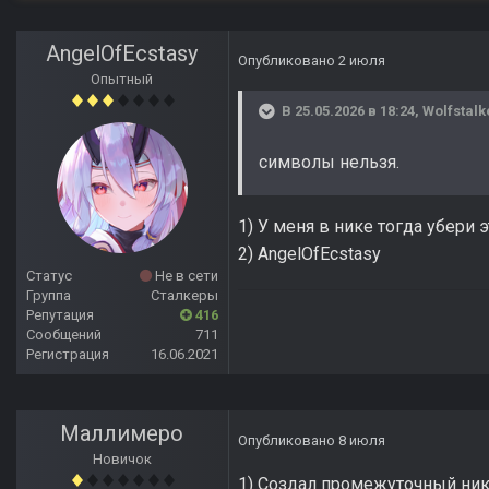
AngelOfEcstasy
Опубликовано
2 июля
Опытный
В 25.05.2026 в 18:24,
Wolfstalk
символы нельзя.
1) У меня в нике тогда убери 
2) AngelOfEcstasy
Статус
Не в сети
Группа
Сталкеры
Репутация
416
Сообщений
711
Регистрация
16.06.2021
Маллимеро
Опубликовано
8 июля
Новичок
1) Создал промежуточный ник 