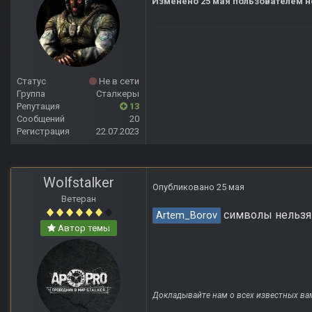
Изменено
25 мая
пользователем н
Статус
Не в сети
Группа
Сталкеры
Репутация
13
Сообщений
20
Регистрация
22.07.2023
Wolfstalker
Опубликовано
25 мая
Ветеран
символы нельзя
Artem_Borov
Автор темы
Докладывайте нам о всех известных ва