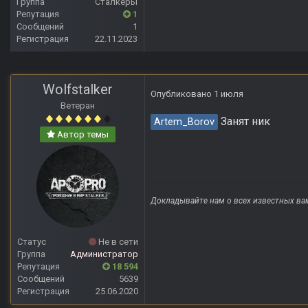
Группа
Сталкеры
Репутация
1
Сообщений
1
Регистрация
22.11.2023
Wolfstalker
Опубликовано
1 июля
Ветеран
Занят ник
Artem_Borov
Автор темы
Докладывайте нам о всех известных ва
Статус
Не в сети
Группа
Администратор
Репутация
18 594
Сообщений
5639
Регистрация
25.06.2020