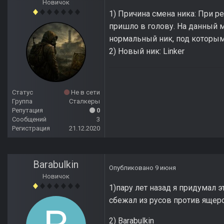
Новичок
1) Причина смена ника: При р
пришло в голову. На данный 
нормальный ник, под которым
2) Новый ник: Linker
Статус
Не в сети
Группа
Сталкеры
Репутация
0
Сообщений
3
Регистрация
21.12.2020
Barabulkin
Опубликовано
9 июня
Новичок
1)пару лет назад я придумал э
сбежал из русов против ящер
2) Barabulkin