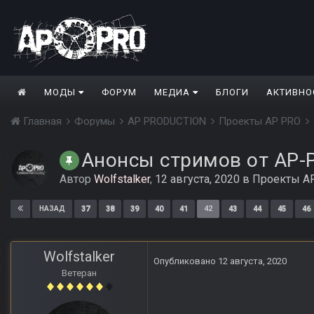
МОДЫ
ФОРУМ
МЕДИА
БЛОГИ
АКТИВНО
Главная
Форумы
AP PRODUCTION
Проекты AP PRO
Анонсы стримов от AP-
Автор
Wolfstalker
,
12 августа, 2020
в
Проекты A
37
38
39
40
41
42
43
44
45
46
НАЗАД
Wolfstalker
Опубликовано
12 августа, 2020
Ветеран