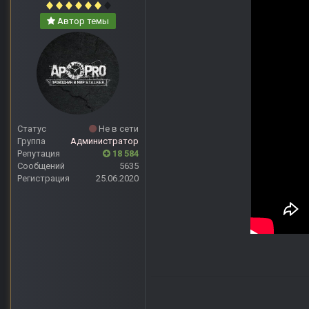
Автор темы
Статус
Не в сети
Группа
Администратор
Репутация
18 584
Сообщений
5635
Регистрация
25.06.2020