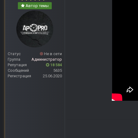
Автор темы
Статус
Не в сети
Группа
Администратор
Репутация
18 584
Сообщений
5635
Регистрация
25.06.2020