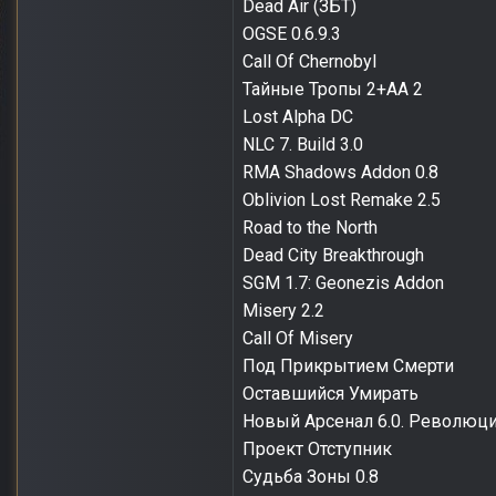
Dead Air (ЗБТ)
OGSE 0.6.9.3
Call Of Chernobyl
Тайные Тропы 2+АА 2
Lost Alpha DC
NLC 7. Build 3.0
RMA Shadows Addon 0.8
Oblivion Lost Remake 2.5
Road to the North
Dead City Breakthrough
SGM 1.7: Geonezis Addon
Misery 2.2
Call Of Misery
Под Прикрытием Смерти
Оставшийся Умирать
Новый Арсенал 6.0. Революц
Проект Отступник
Судьба Зоны 0.8