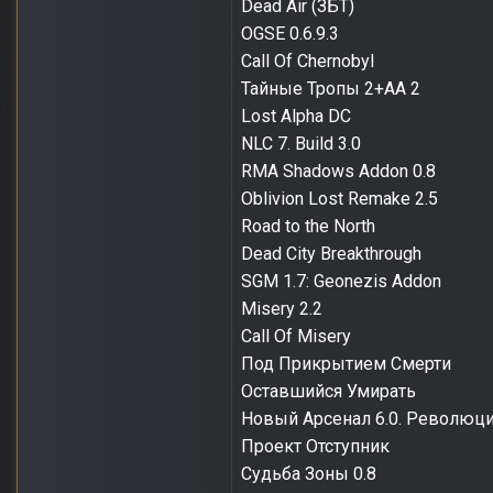
Dead Air (ЗБТ)
OGSE 0.6.9.3
Call Of Chernobyl
Тайные Тропы 2+АА 2
Lost Alpha DC
NLC 7. Build 3.0
RMA Shadows Addon 0.8
Oblivion Lost Remake 2.5
Road to the North
Dead City Breakthrough
SGM 1.7: Geonezis Addon
Misery 2.2
Call Of Misery
Под Прикрытием Смерти
Оставшийся Умирать
Новый Арсенал 6.0. Революц
Проект Отступник
Судьба Зоны 0.8