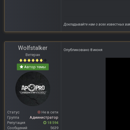
Докладывайте нам о всех известных ва
Wolfstalker
Опубликовано
8 июня
Ветеран
Автор темы
Статус
Не в сети
Группа
Администратор
Репутация
18 594
Сообщений
5639