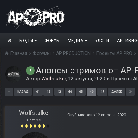
МОДЫ
ФОРУМ
МЕДИА
БЛОГИ
АКТИВНО
Главная
Форумы
AP PRODUCTION
Проекты AP PRO
Анонсы стримов от AP-
Автор
Wolfstalker
,
12 августа, 2020
в
Проекты A
41
42
43
44
45
46
47
НАЗАД
ДАЛЕЕ
Wolfstalker
Опубликовано
12 августа, 2020
Ветеран