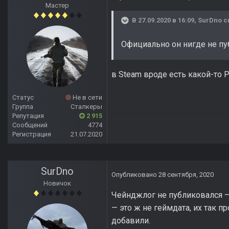
Мастер
В 27.09.2020 в 16:09,
SurDno
с
Официально он нигде не п
в Steam вроде есть какой-то P
Статус
Не в сети
Группа
Сталкеры
Репутация
2 915
Сообщений
4774
Регистрация
21.07.2020
SurDno
Опубликовано
28 сентября, 2020
Новичок
Чейнджлог не публиковался — 
— это ж не геймдата, их так 
добавили.