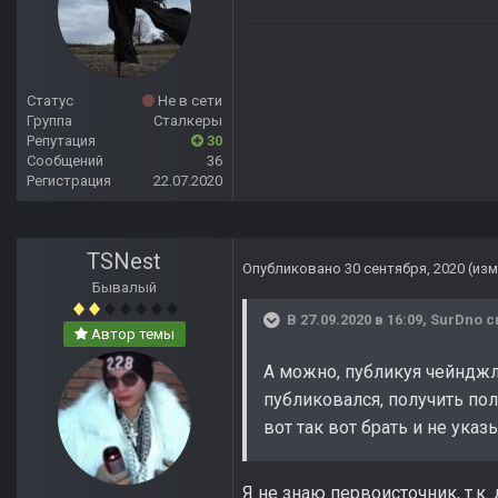
Статус
Не в сети
Группа
Сталкеры
Репутация
30
Сообщений
36
Регистрация
22.07.2020
TSNest
Опубликовано
30 сентября, 2020
(из
Бывалый
В 27.09.2020 в 16:09,
SurDno
с
Автор темы
А можно, публикуя чейнджло
публиковался, получить пол
вот так вот брать и не указ
Я не знаю первоисточник, т.к.