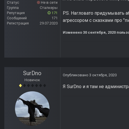
Статус
Не в сети
Группа
Сталкеры
P.S. Нагловато придумывать а
Репутация
171
Сообщений
171
агрессором с сказками про "п
Регистрация
29.07.2020
Изменено
30 сентября, 2020
пользо
SurDno
Опубликовано
3 октября, 2020
Новичок
Я SurDno и я там не администр