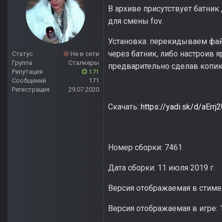
В архиве присутствует батник 
для смены fov.
Установка: перекидываем файл
через батник, либо настроив 
Статус
Не в сети
Группа
Сталкеры
предварительно сделав копию
Репутация
171
Сообщений
171
Регистрация
29.07.2020
Скачать:
https://yadi.sk/d/aErr
Номер сборки: 7461
Дата сборки: 11 июля 2019 г.
Версия отображаемая в стиме: 
Версия отображаемая в игре: 