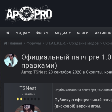
МОДЫ
ФОРУМ
МЕДИА
БЛОГИ
АКТИВНО
Главная
Форумы
S.T.A.L.K.E.R. - Создание модов
Скри
Официальный патч pre 1.0
правками)
Автор
TSNest
,
23 сентября, 2020
в
Скрипты, кон
TSNest
Опубликовано
23 сентября, 2020
(из
Бывалый
Публикую официальный патч pr
(дисковой) версии игры.