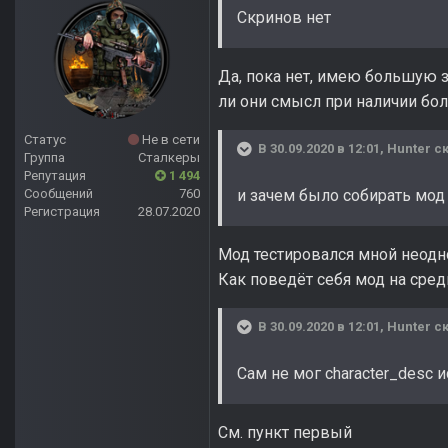
Скринов нет
Да, пока нет, имею большую з
ли они смысл при наличии бо
Статус
Не в сети
В 30.09.2020 в 12:01,
Hunter
ск
Группа
Сталкеры
Репутация
1 494
Сообщений
760
и зачем было собирать мод 
Регистрация
28.07.2020
Мод тестировался мной неодн
Как поведёт себя мод на средн
В 30.09.2020 в 12:01,
Hunter
ск
Сам не мог character_desc 
См. пункт первый