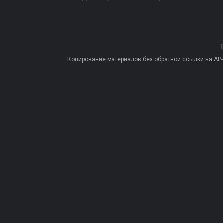
Копирование материалов без обратной ссылки на AP-PR