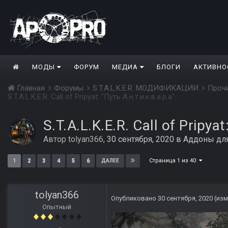
МОДЫ
ФОРУМ
МЕДИА
БЛОГИ
АКТИВНО
Главная
Форумы
S.T.A.L.K.E.R. МОДИФИКАЦИИ
Проч
S.T.A.L.K.E.R. Call of Pripyat: "Путь А.н.т.и.к.в.а.р.а".
S.T.A.L.K.E.R. Call of Pripyat
Автор
tolyan366
,
30 сентября, 2020
в
Аддоны дл
Страница 1 из 40
1
2
3
4
5
6
ДАЛЕЕ
tolyan366
Опубликовано
30 сентября, 2020
(из
Опытный