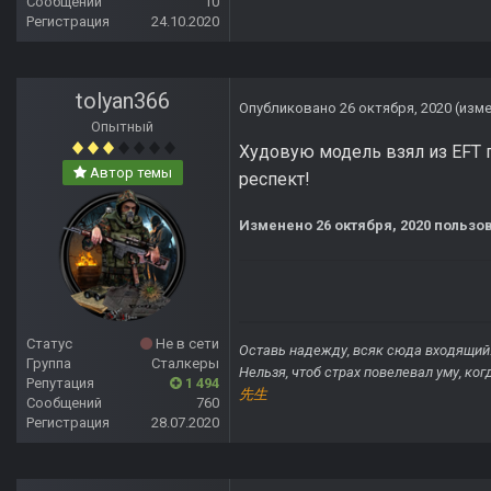
Сообщений
10
Регистрация
24.10.2020
tolyan366
Опубликовано
26 октября, 2020
(изм
Опытный
Худовую модель взял из EFT 
Автор темы
респект!
Изменено
26 октября, 2020
пользов
Статус
Не в сети
Оставь надежду, всяк сюда входящий
Группа
Сталкеры
Нельзя, чтоб страх повелевал уму, ко
Репутация
1 494
先生
Сообщений
760
Регистрация
28.07.2020