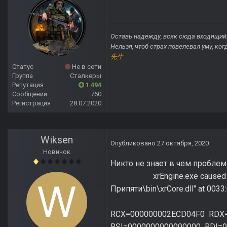
Оставь надежду, всяк сюда входящий
Нельзя, чтоб страх повелевал уму, ко
先生
Статус
Не в сети
Группа
Сталкеры
Репутация
1 494
Сообщений
760
Регистрация
28.07.2020
Wiksen
Опубликовано
27 октября, 2020
Новичок
Никто не
xrEngine.exe caused BREAKPO
Припяти\bin\xrCore.d
RAX=0000000
RCX=000000002ECD04F0 RDX
RSI=0000000000000000 RDI=