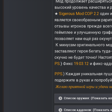
Мод продолжает расширяться 
высокий уровень качества и 
★
Sigerous Mod COP 2.2
один и
является своеобразным рарит
отзывы игроков прежде всего
геймплее и улучшенную графи
позволяет нам ещё раз окуну
К минусам оригинального мод
заставляют героя бегать туда
скучно не будет точно! Наст
P.S.
)
Фикс
19.03.12
и фикс-адд
P.P.S.
) Каждая уникальная пушк
подержите в руках и попробуй
Желаю приятной игры и удачи н
Список оружия: (Показать ко
Список аддонов: (Показать к