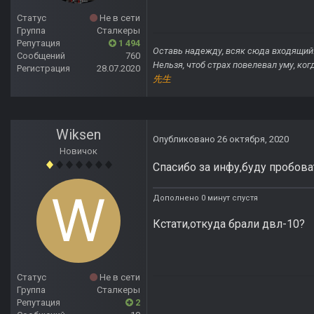
Статус
Не в сети
Группа
Сталкеры
Репутация
1 494
Оставь надежду, всяк сюда входящий
Сообщений
760
Нельзя, чтоб страх повелевал уму, ко
Регистрация
28.07.2020
先生
Wiksen
Опубликовано
26 октября, 2020
Новичок
Спасибо за инфу,буду пробова
Дополнено 0 минут спустя
Кстати,откуда брали двл-10?
Статус
Не в сети
Группа
Сталкеры
Репутация
2