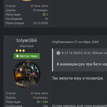
Статус
Не в сети
Группа
Сталкеры
Репутация
2
Сообщений
10
Регистрация
24.10.2020
tolyan366
Опубликовано
27 октября, 2020
Опытный
В 27.10.2020 в 16:01,
Wiksen
ск
Автор темы
А анимации рук при беге н
Так запусти игру и посмотри...
Статус
Не в сети
Группа
Сталкеры
Репутация
1 494
Оставь надежду, всяк сюда входящий
Сообщений
760