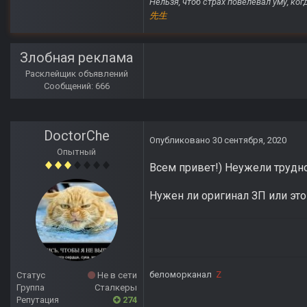
Нельзя, чтоб страх повелевал уму, ко
先生
Злобная реклама
Расклейщик объявлений
Сообщений: 666
DoctorChe
Опубликовано
30 сентября, 2020
Опытный
Всем привет!) Неужели трудн
Нужен ли оригинал ЗП или эт
беломорканал
Z
Статус
Не в сети
Группа
Сталкеры
Репутация
274