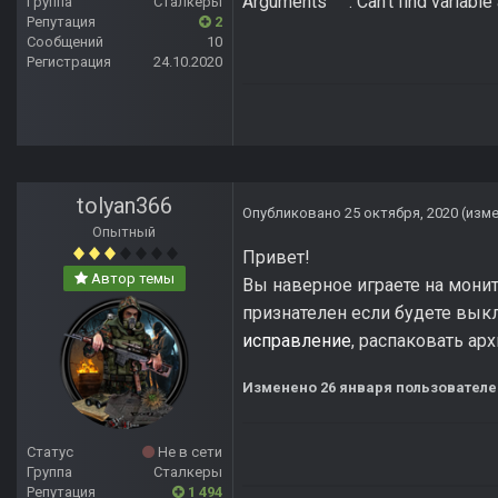
Arguments : Can't find variabl
Группа
Сталкеры
Репутация
2
Сообщений
10
Регистрация
24.10.2020
tolyan366
Опубликовано
25 октября, 2020
(изм
Опытный
Привет!
Автор темы
Вы наверное играете на монит
признателен если будете вык
исправление
, распаковать ар
Изменено
26 января
пользователем
Статус
Не в сети
Группа
Сталкеры
Репутация
1 494