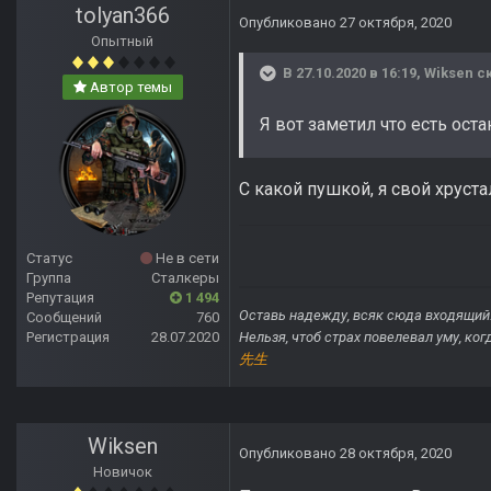
tolyan366
Опубликовано
27 октября, 2020
Опытный
В 27.10.2020 в 16:19,
Wiksen
ск
Автор темы
Я вот заметил что есть оста
С какой пушкой, я свой хруста
Статус
Не в сети
Группа
Сталкеры
Репутация
1 494
Оставь надежду, всяк сюда входящий
Сообщений
760
Регистрация
28.07.2020
Нельзя, чтоб страх повелевал уму, ко
先生
Wiksen
Опубликовано
28 октября, 2020
Новичок