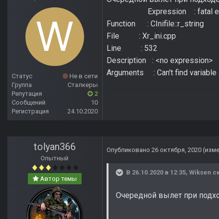
Expression : fatal er
Function : CInifile::r_string
File : Xr_ini.cpp
Line : 532
Description : <no expression>
Arguments : Can't find variabl
Статус
Не в сети
Группа
Сталкеры
Репутация
2
Сообщений
10
Регистрация
24.10.2020
tolyan366
Опубликовано
26 октября, 2020
(изм
Опытный
В 26.10.2020 в 12:35,
Wiksen
ск
Автор темы
Очередной в