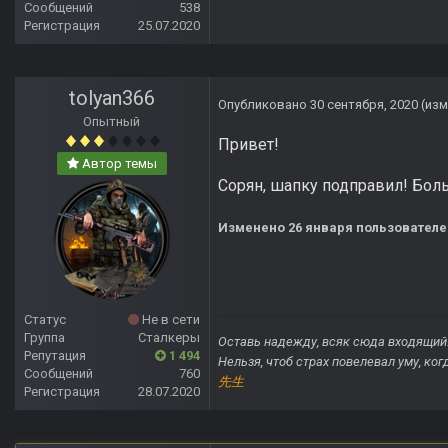
Сообщений
538
Регистрация
25.07.2020
tolyan366
Опубликовано
30 сентября, 2020
(из
Опытный
Привет!
Автор темы
Сорян, шапку подправил! Бол
Изменено
26 января
пользователем
Статус
Не в сети
Группа
Сталкеры
Оставь надежду, всяк сюда входящий
Репутация
1 494
Нельзя, чтоб страх повелевал уму, ко
Сообщений
760
先生
Регистрация
28.07.2020