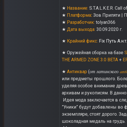
★
Название:
S.T.A.L.K.E.R. Call 
★
Платформа
:
Зов Припяти | Па
★
Разработчик:
tolyan366
★
Дата выхода:
30.09.2020 г.
★
Крайний фикс:
Fix Путь А.н.т
★ Оружейная сборка на базе
S
THE ARMED ZONE 3.0 BETA
+
E
от латинского
ant
★
Антиквар
(
или предметы прошлого. Более
уделяя особое внимание древ
архивам и рукописям. В данн
Идея мода заключается в след
”Уники” будут добавлены во 
экземпляре, стоят дорого. За
шоколадная медаль на грудь.