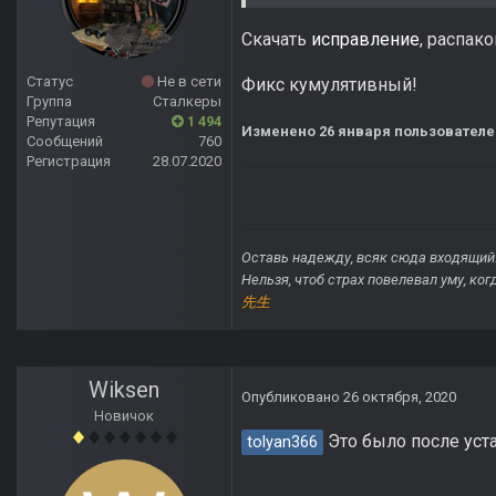
Скачать
исправление
, распак
Статус
Не в сети
Фикс кумулятивный!
Группа
Сталкеры
Репутация
1 494
Изменено
26 января
пользователем
Сообщений
760
Регистрация
28.07.2020
Оставь надежду, всяк сюда входящий
Нельзя, чтоб страх повелевал уму, ко
先生
Wiksen
Опубликовано
26 октября, 2020
Новичок
Это было после уст
tolyan366