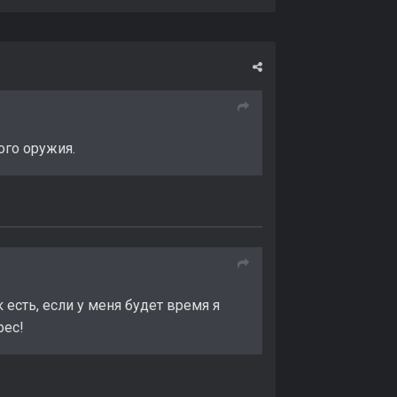
ого оружия.
есть, если у меня будет время я
рес!