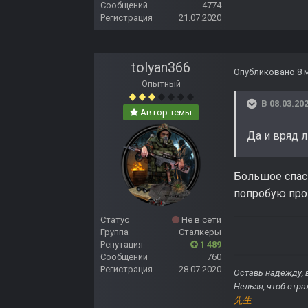
Сообщений
4774
Регистрация
21.07.2020
tolyan366
Опубликовано
8 
Опытный
В 08.03.202
Автор темы
Да и вряд л
Большое спаси
попробую пров
Статус
Не в сети
Группа
Сталкеры
Репутация
1 489
Сообщений
760
Регистрация
28.07.2020
Оставь надежду, 
Нельзя, чтоб стра
先生