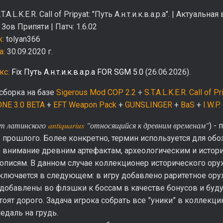
T.A.L.K.E.R. Call of Pripyat: "Путь А.н.т.и.к.в.а.р.а". | Актуальна
Зов Припяти | Патч: 1.6.02
:
tolyan366
а:
30.09.2020 г.
кс:
Fix Путь А.н.т.и.к.в.а.р.а FOR SGM 5.0
(26.06.2026).
сборка на базе
Sigerous Mod COP 2.2
+
S.T.A.L.K.E.R. Call of 
NE 3.0 BETA
+
EFT Weapon Pack
+
GUNSLINGER
+
BaS
+
I.W.P.
т латинского
antiquarius
"относящийся к древним временам"
) -
прошлого. Более конкретно, термин используется для обозн
е внимание древним артефактам, археологическим и истор
описям. В данном случае коллекционер исторического ору
лючается в следующем: в игру добавлено раритетное оруж
 добавлены во флэшки к боссам в качестве бонусов и буд
тоят дорого. Задача игрока собрать все ”уники” в коллекц
едаль на грудь.