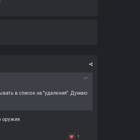
.
вать в список на "удаления". Думаю
о оружия.
1