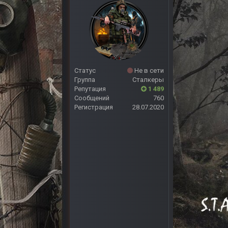
Статус
Не в сети
Группа
Сталкеры
Репутация
1 489
Сообщений
760
Регистрация
28.07.2020