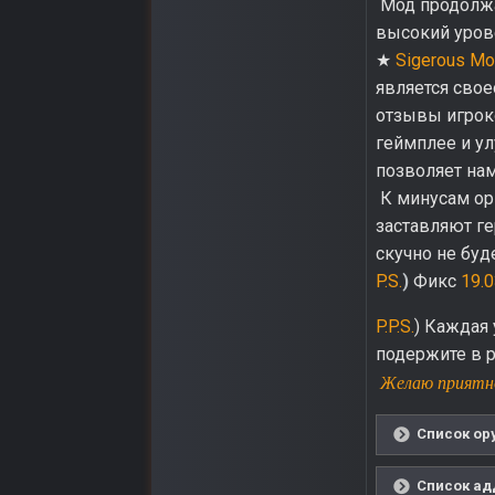
Мод продолжа
высокий урове
★
Sigerous Mo
является сво
отзывы игрок
геймплее и у
позволяет нам
К минусам ор
заставляют ге
скучно не бу
P.S.
)
Фикс
19.0
P.P.S.
) Каждая 
подержите в р
Желаю приятно
Список ору
Список ад