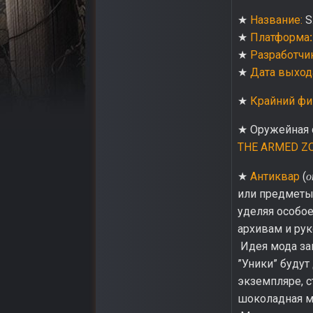
★
Название:
S.
★
Платформа
:
★
Разработчик
★
Дата выход
★
Крайний фи
★ Оружейная 
THE ARMED ZO
о
★
Антиквар
(
или предметы 
уделяя особо
архивам и рук
Идея мода зак
”Уники” будут
экземпляре, с
шоколадная м