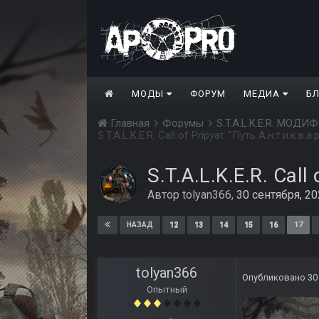
МОДЫ
ФОРУМ
МЕДИА
Б
Главная
Форумы
S.T.A.L.K.E.R. МО
S.T.A.L.K.E.R. Call of Pripyat: "Путь А.н.т.и.к.в.а.р
S.T.A.L.K.E.R. Call 
Автор
tolyan366
,
30 сентября, 2
12
13
14
15
16
17
НАЗАД
tolyan366
Опубликовано
30
Опытный