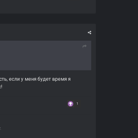
ть, если у меня будет время я
!
1
.