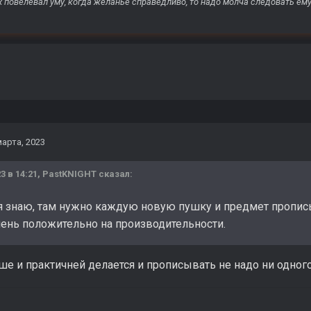
х повелевал уму, когда желанье справедливо, то надо молча следовать ему
марта, 2023
3 в 14:21,
PastKNIGHT
сказал:
я знаю, там нужно каждую новую пушку и предмет прописы
чень положительно на производительности.
чше и практичней делается и прописывать не надо ни одног