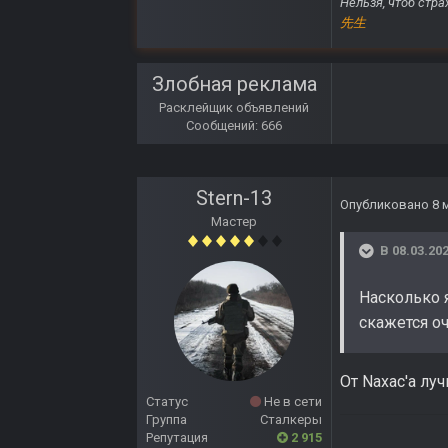
Нельзя, чтоб стра
先生
Злобная реклама
Расклейщик объявлений
Сообщений: 666
Stern-13
Опубликовано
8 
Мастер
В 08.03.202
Насколько 
скажется о
От Naxac'a лу
Статус
Не в сети
Группа
Сталкеры
Репутация
2 915