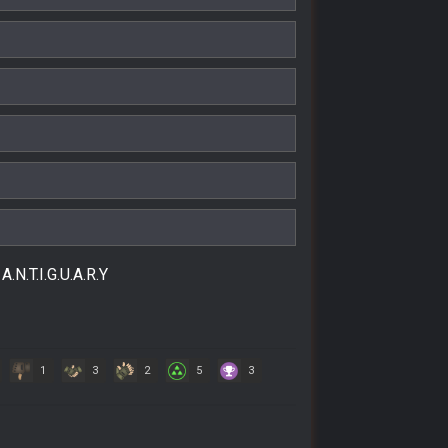
.T.I.G.U.A.R.Y
1
3
2
5
3