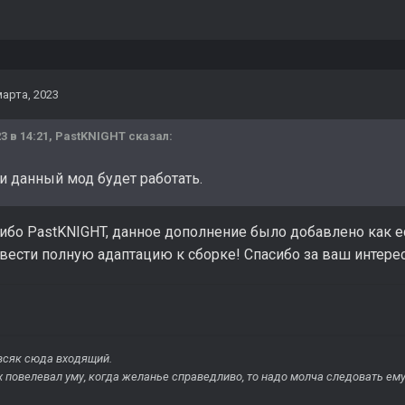
марта, 2023
3 в 14:21,
PastKNIGHT
сказал:
и данный мод будет работать.
бо PastKNIGHT, данное дополнение было добавлено как ес
ести полную адаптацию к сборке! Спасибо за ваш интерес
всяк сюда входящий.
х повелевал уму, когда желанье справедливо, то надо молча следовать ему