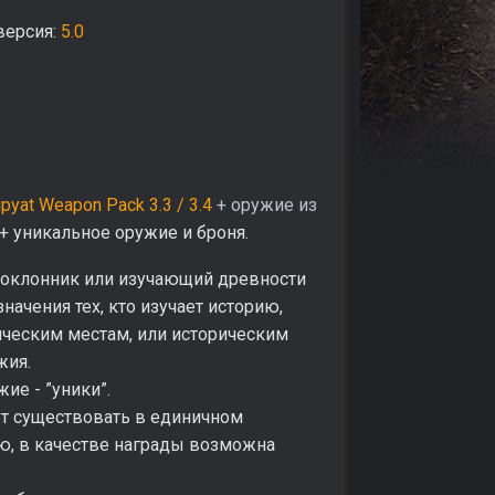
я версия:
5
.0
Pripyat Weapon Pack 3.3 / 3.4
+ оружие из
+ уникальное оружие и броня.
 поклонник или изучающий древности
ачения тех, кто изучает историю,
ическим местам, или историческим
жия.
ие - ”уники”.
ут существовать в единичном
ию, в качестве награды возможна