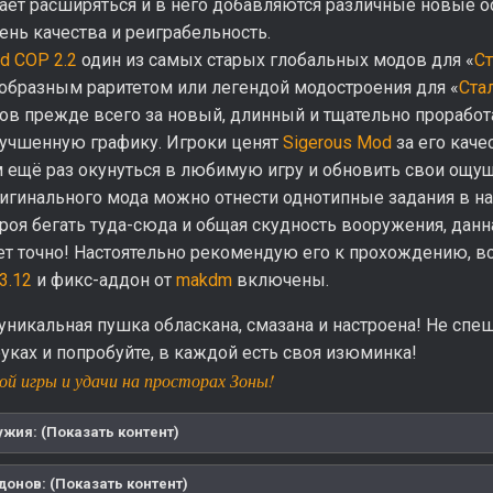
ет расширяться и в него добавляются различные новые ос
нь качества и реиграбельность.
d COP 2.2
один из самых старых глобальных модов для «
Ст
еобразным раритетом или легендой модостроения для «
Ста
ов прежде всего за новый, длинный и тщательно прорабо
лучшенную графику. Игроки ценят
Sigerous Mod
за его каче
 ещё раз окунуться в любимую игру и обновить свои ощущ
игинального мода можно отнести однотипные задания в на
роя бегать туда-сюда и общая скудность вооружения, данн
дет точно! Настоятельно рекомендую его к прохождению, 
3.12
и фикс-аддон от
makdm
включены.
уникальная пушка обласкана, смазана и настроена! Не спеш
уках и попробуйте, в каждой есть своя изюминка!
й игры и удачи на просторах Зоны!
жия: (Показать контент)
донов: (Показать контент)