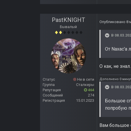
PastKNIGHT
Опубликовано
8 
Бывалый
В 08.03.202
От Naxac'a 
О как, не знал
Дополнено 0 минут
Статус
Не в сети
Группа
Сталкеры
В 08.03.202
Репутация
464
Сообщений
274
Большое сп
Регистрация
15.01.2023
попробую п
Вам большое с