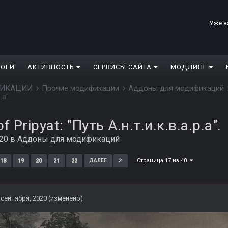
Уже з
ЛОГИ
АКТИВНОСТЬ
СЕРВИСЫ САЙТА
МОДДИНГ
ДИФИКАЦИИ
Прочие модификации
Аддоны для модификаций
.а".
of Pripyat: "Путь А.н.т.и.к.в.а.р.а".
020
в
Аддоны для модификаций
Страница 17 из 40
18
19
20
21
22
ДАЛЕЕ
 сентября, 2020
(изменено)