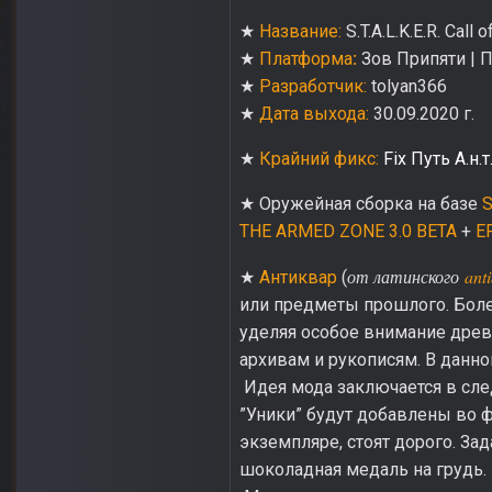
★
Название:
S.T.A.L.K.E.R. Call 
★
Платформа
:
Зов Припяти | Па
★
Разработчик:
tolyan366
★
Дата выхода:
30.09.2020 г.
★
Крайний фикс:
Fix Путь А.н.т
★ Оружейная сборка на базе
S
THE ARMED ZONE 3.0 BETA
+
E
от латинского
ant
★
Антиквар
(
или предметы прошлого. Более
уделяя особое внимание древ
архивам и рукописям. В данн
Идея мода заключается в след
”Уники” будут добавлены во 
экземпляре, стоят дорого. За
шоколадная медаль на грудь.