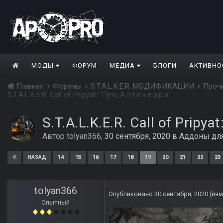
МОДЫ
ФОРУМ
МЕДИА
БЛОГИ
АКТИВНО
Главная
Форумы
S.T.A.L.K.E.R. МОДИФИКАЦИИ
Проч
S.T.A.L.K.E.R. Call of Pripyat: "Путь А.н.т.и.к.в.а.р.а".
S.T.A.L.K.E.R. Call of Pripyat
Автор
tolyan366
,
30 сентября, 2020
в
Аддоны дл
14
15
16
17
18
19
20
21
22
23
НАЗАД
tolyan366
Опубликовано
30 сентября, 2020
(из
Опытный