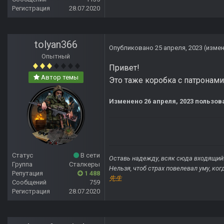
Регистрация
28.07.2020
tolyan366
Опубликовано
25 апреля, 2023
(изме
Опытный
Привет!
Автор темы
Это таже коробка с патронами
Изменено
26 апреля, 2023
пользова
Статус
В сети
Оставь надежду, всяк сюда входящий
Группа
Сталкеры
Нельзя, чтоб страх повелевал уму, ко
Репутация
1 488
先生
Сообщений
759
Регистрация
28.07.2020