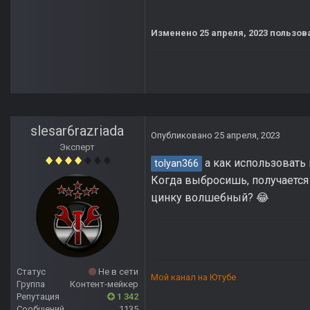
Изменено
25 апреля, 2023
пользова
slesar6razriada
Опубликовано
25 апреля, 2023
Эксперт
а как использовать 
tolyan366
Когда выбросишь, получается 
цинку волшебный?
😂
Статус
Не в сети
Мой канал на Ютубе
Группа
Контент-мейкер
Репутация
1 342
Сообщений
1135