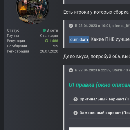
Есть игроки у которых сборка 
В 23.04.2023 в 10:01,
elena._li
Статус
В сети
Группа
Сталкеры
Какие ПНВ лучш
dumidum
Репутация
1 488
Сообщений
759
Регистрация
28.07.2020
Дело вкуса, попробуй оба, вы
В 22.04.2023 в 22:39,
Stern-13
UI правка (окно описан
Оригинальный вариант (П
Замененный вариант (Пок