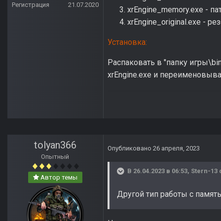
Регистрация
21.07.2020
xrEngine_memory.exe - п
xrEngine_original.exe - р
Установка:
Распаковать в "папку игры\bi
xrEngine.exe и переименовыва
tolyan366
Опубликовано
26 апреля, 2023
Опытный
В 26.04.2023 в 06:53,
Stern-13
Автор темы
Другой тип работы с памят