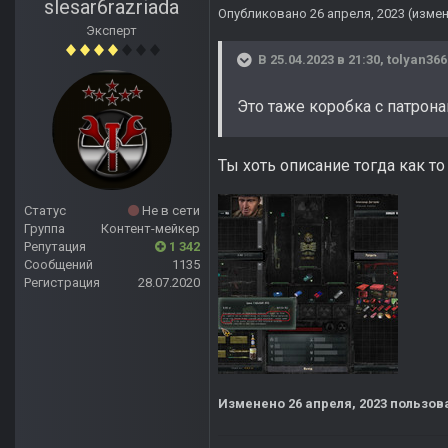
slesar6razriada
Опубликовано
26 апреля, 2023
(изме
Эксперт
В 25.04.2023 в 21:30,
tolyan366
Это таже коробка с патрона
Ты хоть описание тогда как то
Статус
Не в сети
Группа
Контент-мейкер
Репутация
1 342
Сообщений
1135
Регистрация
28.07.2020
Изменено
26 апреля, 2023
пользова