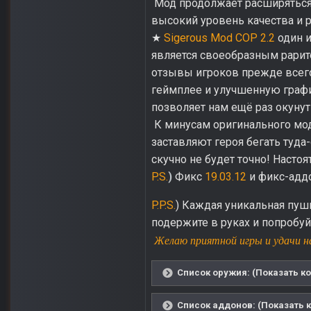
Мод продолжает расширяться 
высокий уровень качества и 
★
Sigerous Mod COP 2.2
один и
является своеобразным рарит
отзывы игроков прежде всего
геймплее и улучшенную графи
позволяет нам ещё раз окуну
К минусам оригинального мод
заставляют героя бегать туда
скучно не будет точно! Наст
P.S.
)
Фикс
19.03.12
и фикс-адд
P.P.S.
) Каждая уникальная пушк
подержите в руках и попробуй
Желаю приятной игры и удачи н
Список оружия: (Показать ко
Список аддонов: (Показать к