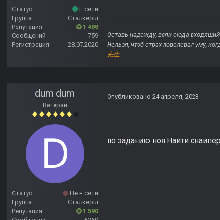
Статус
В сети
Группа
Сталкеры
Репутация
1 488
Оставь надежду, всяк сюда входящий
Сообщений
759
Регистрация
28.07.2020
Нельзя, чтоб страх повелевал уму, ко
先生
dumidum
Опубликовано
24 апреля, 2023
Ветеран
по заданию ноя Найти снайпер
Статус
Не в сети
Группа
Сталкеры
Репутация
1 590
Сообщений
5369