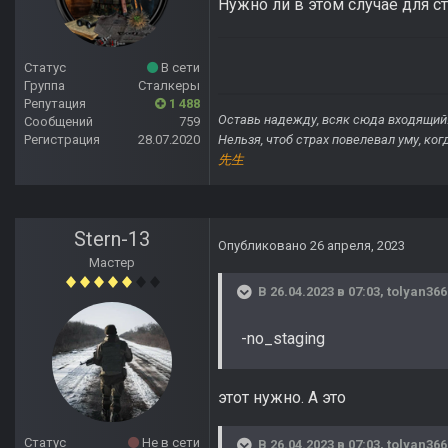
Нужно ли в этом случае для с
Статус
В сети
Группа
Сталкеры
Репутация
1 488
Оставь надежду, всяк сюда входящий
Сообщений
759
Регистрация
28.07.2020
Нельзя, чтоб страх повелевал уму, ко
先生
Stern-13
Опубликовано
26 апреля, 2023
Мастер
В 26.04.2023 в 07:03,
tolyan366
-no_staging
этот нужно. А это
Статус
Не в сети
В 26.04.2023 в 07:03,
tolyan366