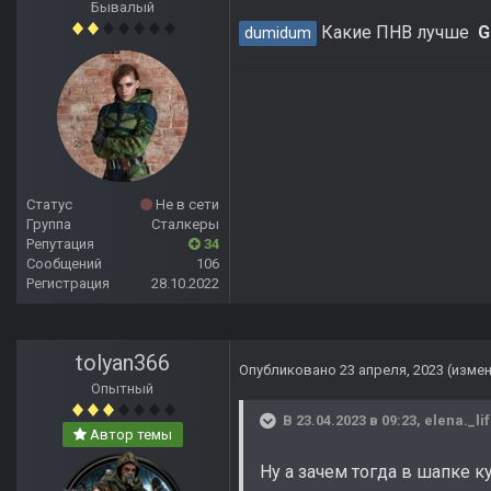
Бывалый
Какие ПНВ лучше
G
dumidum
Статус
Не в сети
Группа
Сталкеры
Репутация
34
Сообщений
106
Регистрация
28.10.2022
tolyan366
Опубликовано
23 апреля, 2023
(изме
Опытный
В 23.04.2023 в 09:23,
elena._li
Автор темы
Ну а зачем тогда в шапке к