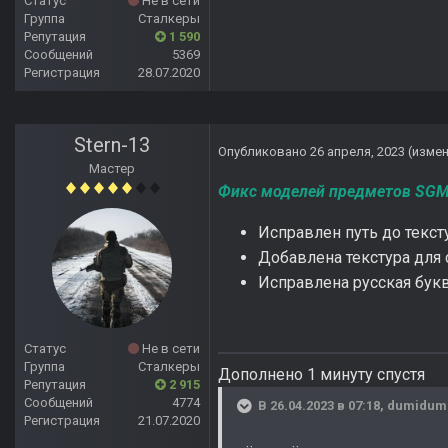
Статус
Не в сети
Группа
Сталкеры
Репутация
1 590
Сообщений
5369
Регистрация
28.07.2020
Stern-13
Опубликовано
26 апреля, 2023
(изме
Мастер
Фикс моделей предметов SGM
Исправлен путь до текст
Добавлена текстура для 
Исправлена русская букв
Статус
Не в сети
Группа
Сталкеры
Дополнено 1 минуту спустя
Репутация
2 915
Сообщений
4774
В 26.04.2023 в 07:18,
dumidum
Регистрация
21.07.2020