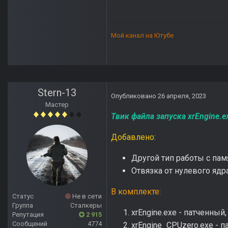
Мой канал на Ютубе
Stern-13
Опубликовано
26 апреля, 2023
Мастер
Твик файла запуска xrEngine.e
Добавлено:
Другой тип работы с па
Отвязка от нулевого ядр
В комплекте:
Статус
Не в сети
Группа
Сталкеры
xrEngine.exe - патченны
Репутация
2 915
Сообщений
4774
xrEngine_CPUzero.exe - п