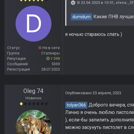
В 23.04.2023 в 10:01,
elena._li
Какие ПНВ лучш
dumidum
я ночью стараюсь спать )
Статус
Не в сети
Группа
Сталкеры
Репутация
1 590
Сообщений
5369
Регистрация
28.07.2020
Oleg 74
Опубликовано
23 апреля, 2023
Новичок
Доброго вечера, спа
tolyan366
Лично я очень люблю пистолет
), если-бы запилить дополнит
можно засунуть пистолет в слот