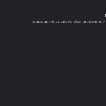
Копирование материалов без обратной ссылки на AP-PR