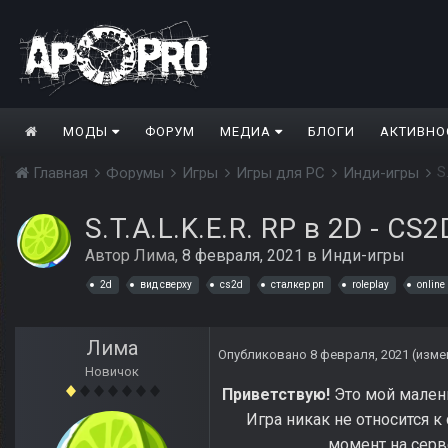
МОДЫ
ФОРУМ
МЕДИА
БЛОГИ
АКТИВНО
S
Главная
Форумы
Игры
Игры для PC
Инди-игры
S.T.A.L.K.E.R. RP в 2D - CS2
Автор
Лима
,
8 февраля, 2021
в
Инди-игры
2d
вид сверху
cs2d
сталкер рп
roleplay
online
Лима
Опубликовано
8 февраля, 2021
(изме
Новичок
Приветствую!
Это мой малень
Игра никак не относится к
момент на серв