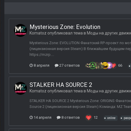
Mysterious Zone: Evolution
Komatoz
опубликовал тема в
Моды на других движ
Mysterious Zone: EVOLUTION Фанатский RP-проект по мот
(лицензионная версия Steam) В ближайшем будущем пере
https://mzrp....
8 апреля
27 ответов
66
STALKER НА SOURCE 2
Komatoz
опубликовал тема в
Моды на других движ
STALKER НА SOURCE 2 Mysterious Zone: ORIGINS Фанатски
Source 2 (лицензионная версия Steam) Команда: MZ Team 
14 апреля
8 ответов
12
online
разр