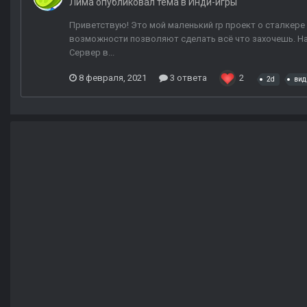
Лима
опубликовал тема в
Инди-игры
Приветствую! Это мой маленький rp проект о сталкере с 
возможности позволяют сделать всё что захочешь. На
Сервер в...
8 февраля, 2021
3 ответа
2
2d
вид