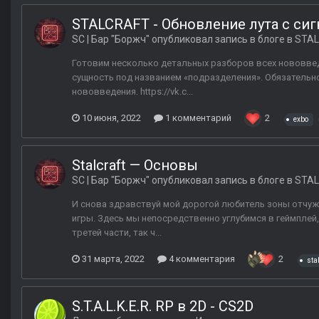
STALCRAFT - Обновление лута с си
SC | Бар "Боржч"
опубликовал запись в блоге в
STAL
Готовим несколько детальных разборов всех нововведе
сущность под названием «подразделения». Обязательно
нововведения. https://vk.c...
10 июня, 2022
1 комментарий
2
exbo
Stalcraft — Основы
SC | Бар "Боржч"
опубликовал запись в блоге в
STAL
И снова здравствуй мой дорогой любитель зоны отчуж
игры. Здесь мы непосредственно углубимся в геймплей
третей части, так ч...
31 марта, 2022
4 комментария
2
sta
S.T.A.L.K.E.R. RP в 2D - CS2D