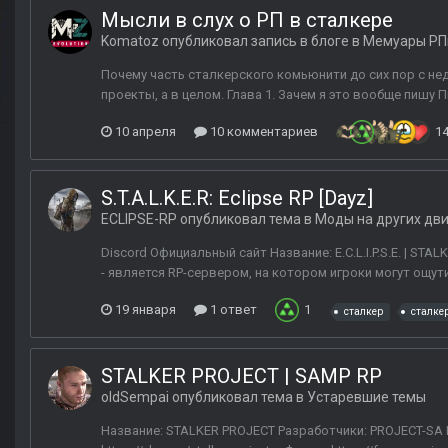
Мысли в слух о РП в сталкере
Komatoz
опубликовал запись в блоге в
Мемуары РП
Почему часть сталкерского комьюнити до сих пор с нед
проекты, а в целом. Глава 1. Зачем я это вообще пишу 
10 апреля
10 комментариев
1
S.T.A.L.K.E.R: Eclipse RP [Dayz]
ECLIPSE-RP
опубликовал тема в
Моды на других дв
Discord Официальный сайт Название: E.C.L.I.P.S.E. | STALK
- является RP-сервером, на котором игроки могут ощути
19 января
1 ответ
1
сталкер
сталкер
STALKER PROJECT | SAMP RP
oldSempai
опубликовал тема в
Устаревшие темы
Название: STALKER PROJECT Разработчики: PROJECT-SA П