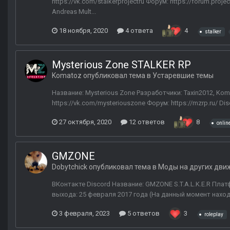
https://vk.com/stalkerprojectru Форум: https://forum.proj
Andreas Mult...
18 ноября, 2020
4 ответа
4
stalker
Mysterious Zone STALKER RP
Komatoz
опубликовал тема в
Устаревшие темы
Название: Mysterious Zone Разработчики: Taxin2012, Kom
https://vk.com/mysteriouszone Форум: https://mzrp.ru/ Di
27 октября, 2020
12 ответов
8
onlin
GMZONE
Dobytchick
опубликовал тема в
Моды на других дви
ВКонтакте Discord Название: GMZONE S.T.A.L.K.E.R Платфо
выхода: 25 февраля 2017 года (На данный момент находит
3 февраля, 2023
5 ответов
3
roleplay