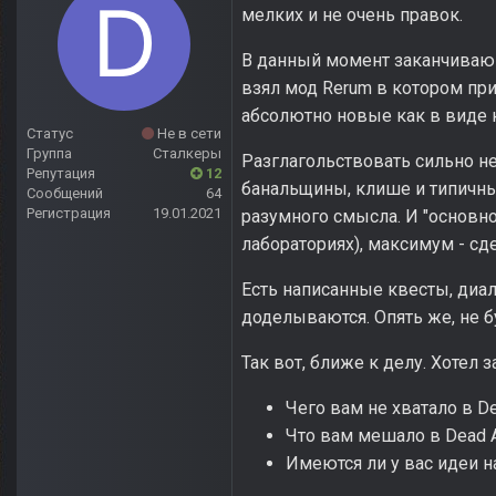
мелких и не очень правок.
В данный момент заканчиваю 
взял мод Rerum в котором пр
абсолютно новые как в виде к
Статус
Не в сети
Группа
Сталкеры
Разглагольствовать сильно не 
Репутация
12
банальщины, клише и типичных
Сообщений
64
Регистрация
19.01.2021
разумного смысла. И "основно
лабораториях), максимум - с
Есть написанные квесты, диа
доделываются. Опять же, не б
Так вот, ближе к делу. Хотел 
Чего вам не хватало в D
Что вам мешало в Dead A
Имеются ли у вас идеи 