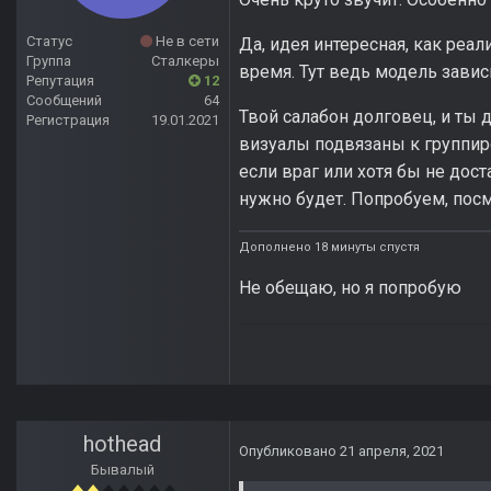
Статус
Не в сети
Да, идея интересная, как реа
Группа
Сталкеры
время. Тут ведь модель завис
Репутация
12
Сообщений
64
Твой салабон долговец, и ты 
Регистрация
19.01.2021
визуалы подвязаны к группиро
если враг или хотя бы не дос
нужно будет. Попробуем, пос
Дополнено 18 минуты спустя
Не обещаю, но я попробую
hothead
Опубликовано
21 апреля, 2021
Бывалый