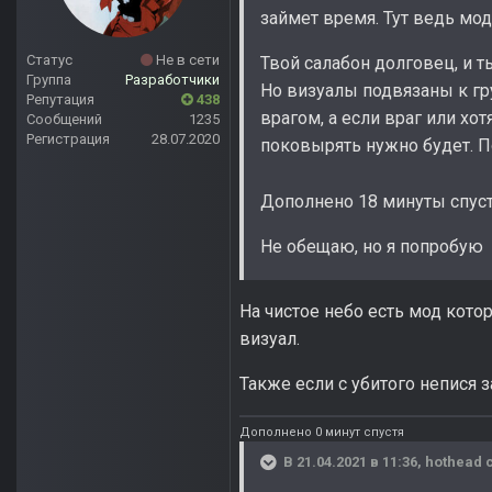
займет время. Тут ведь мод
Статус
Не в сети
Твой салабон долговец, и т
Группа
Разработчики
Но визуалы подвязаны к гр
Репутация
438
врагом, а если враг или хо
Сообщений
1235
Регистрация
28.07.2020
поковырять нужно будет. 
Дополнено 18 минуты спус
Не обещаю, но я попробую
На чистое небо есть мод кото
визуал.
Также если с убитого непися з
Дополнено 0 минут спустя
В 21.04.2021 в 11:36,
hothead
с