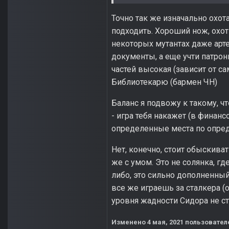
Точно так же изначально охот
подходить. Хороший нож, охот
некоторых мутантах даже арте
документы, а еще учти патрон
частей высокая (зависит от са
Библиотекарю (бармен ЧН)
Баланс я подвожу к такому, ч
- игра тебя накажет (в финанс
определенные места по опре
Нет, конечно, стоит обыскива
же с умом. Это не солянка, г
либо, это сильно дополненный
все же играешь за сталкера (
уровня жадности Сидора не сто
Изменено
4 мая, 2021
пользователе