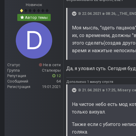
Новичок
В 22.04.2021 в 08:26,
_THE_EN
Автор темы
Моя мысль, "одеть пацанов"
их, со временем, должны "в
этого сделать(создав друго
время и нажитые непосильн
Статус
Не в сети
Да, я уловил суть. Сегодня бу
Группа
Сталкеры
Репутация
12
Сообщений
64
Дополнено 1 минуту спустя
Регистрация
19.01.2021
В 21.04.2021 в 17:25,
Misery
ск
На чистое небо есть мод к
только визуал.
Также если с убитого непися
голяка.