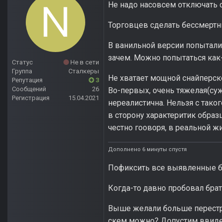
Не надо насовсем отключать с
Торговцев сделать бессмерт
В ванильной версии попыталис
зачем. Можно попытаться как-
Статус
Не в сети
Группа
Сталкеры
Не хватает мощной снайперско
Репутация
3
Сообщений
26
Во-первых, очень тяжелая(суж
Регистрация
15.04.2021
нереалистична. Нельзя с тако
в сторону характеритик образц
честно гооворя, в реальной жи
Дополнено 6 минуты спустя
Пофиксить все выявленные б
Когда-то давно пробовал брать
Выше желали больше перестре
скем можно? Допустим ввиде