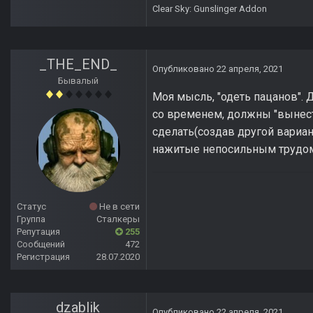
Clear Sky: Gunslinger Addon
_THE_END_
Опубликовано
22 апреля, 2021
Бывалый
Моя мысль, "одеть пацанов". 
со временем, должны "вынести"
сделать(создав другой вариан
нажитые непосильным трудом 
Статус
Не в сети
Группа
Сталкеры
Репутация
255
Сообщений
472
Регистрация
28.07.2020
dzablik
Опубликовано
22 апреля, 2021