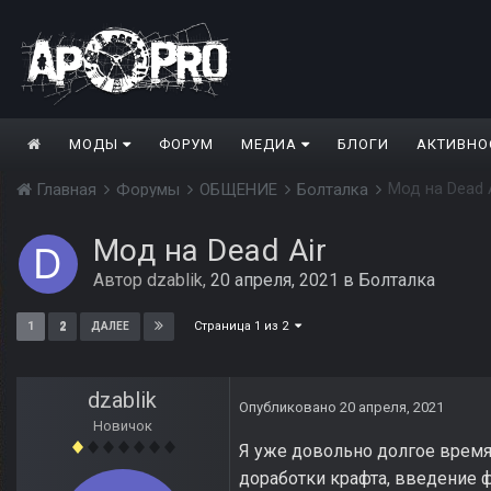
МОДЫ
ФОРУМ
МЕДИА
БЛОГИ
АКТИВНО
Мод на Dead 
Главная
Форумы
ОБЩЕНИЕ
Болталка
Мод на Dead Air
Автор
dzablik
,
20 апреля, 2021
в
Болталка
Страница 1 из 2
1
2
ДАЛЕЕ
dzablik
Опубликовано
20 апреля, 2021
Новичок
Я уже довольно долгое время
доработки крафта, введение 