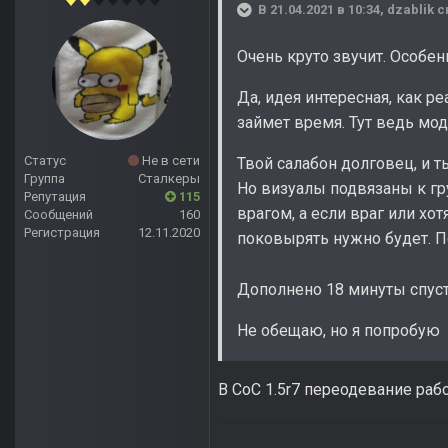
В 21.04.2021 в 10:34,
dzablik
с
Очень круто звучит. Особен
Да, идея интересная, как р
займет время. Тут ведь мод
Статус
Не в сети
Твой салабон долговец, и т
Группа
Сталкеры
Но визуалы подвязаны к гр
Репутация
115
врагом, а если враг или хо
Сообщений
160
Регистрация
12.11.2020
поковырять нужно будет. 
Дополнено 18 минуты спус
Не обещаю, но я попробую
В CoC 1.5r7 переодевание раб