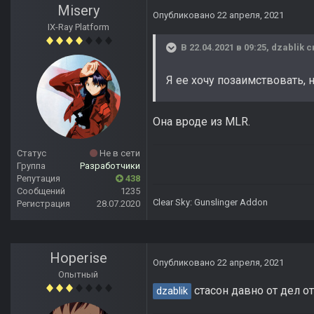
Misery
Опубликовано
22 апреля, 2021
IX-Ray Platform
В 22.04.2021 в 09:25,
dzablik
с
Я ее хочу позаимствовать, 
Она вроде из MLR.
Статус
Не в сети
Группа
Разработчики
Репутация
438
Сообщений
1235
Clear Sky: Gunslinger Addon
Регистрация
28.07.2020
Hoperise
Опубликовано
22 апреля, 2021
Опытный
стасон давно от дел о
dzablik