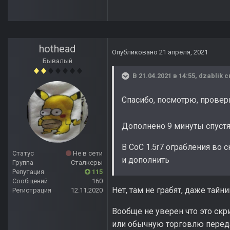
hothead
Опубликовано
21 апреля, 2021
Бывалый
В 21.04.2021 в 14:55,
dzablik
с
Спасибо, посмотрю, провер
Дополнено 9 минуты спуст
В СоС 1.5r7 ограбления во 
Статус
Не в сети
и дополнить
Группа
Сталкеры
Репутация
115
Сообщений
160
Нет, там не грабят, даже тайни
Регистрация
12.11.2020
Вообще не уверен что это скр
или обычную торговлю перед