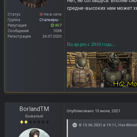
Нет, не соглашусь. Вполне сно
средне-высоких нам может хв
Статус
Не в сети
Группа
Сталкеры
+
Репутация
857
Сообщений
1038
Регистрация
26.07.2020
На ap-pro с 2010 года...
BorlandTM
Опубликовано
13 июня, 2021
Бывалый
В 13.06.2021 в 19:11,
Hardtmut