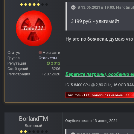
В 13.06.2021 в 19:03,
Hardtmu
3199 pуб. - ультимейт.
Ну это по божески, думаю чт
Статус
Не в сети
Группа
Сталкеры
+
Репутация
2 312
Сообщений
3206
Берегите патроны, особенно е
Регистрация
12.07.2020
IC i5-8400 CPU @ 2,80 GHz, 16 OGB RA
BorlandTM
Опубликовано
13 июня, 2021
Бывалый