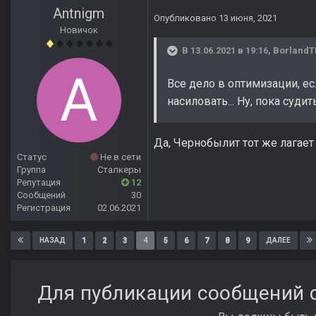
Antnigm
Опубликовано
13 июня, 2021
Новичок
В 13.06.2021 в 19:16,
Borland
Все дело в оптимизации, ес
насиловать... Ну, пока суди
Да, Чернобылит тот же лагает 
Статус
Не в сети
Группа
Сталкеры
Репутация
12
Сообщений
30
Регистрация
02.06.2021
1
2
3
4
5
6
7
8
9
НАЗАД
ДАЛЕЕ
Для публикации сообщений с