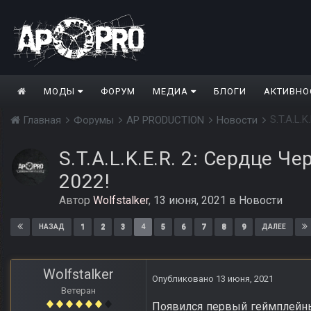
МОДЫ
ФОРУМ
МЕДИА
БЛОГИ
АКТИВНО
S.T.A.L.
Главная
Форумы
AP PRODUCTION
Новости
S.T.A.L.K.E.R. 2: Сердце 
2022!
Автор
Wolfstalker
,
13 июня, 2021
в
Новости
1
2
3
4
5
6
7
8
9
НАЗАД
ДАЛЕЕ
Wolfstalker
Опубликовано
13 июня, 2021
Ветеран
Появился первый геймплейный 