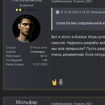
Опубликовано
13 июня, 2021
Бывалый
В 13.06.2021 в 18:37,
Мольфа
стала более современной 
Вот я этого и боялся. Игра с
смысле. Надеюсь разрабы всё 
Статус
Не в сети
мы все привыкли? Пусть разра
Группа
Сталкеры
+
очень динамичная. Если посу
Репутация
92
Сообщений
148
Регистрация
12.07.2020
Мольфар
Опубликовано
13 июня, 2021