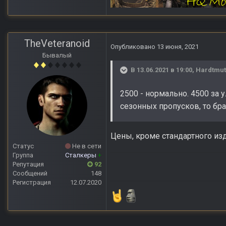
TheVeteranoid
Опубликовано
13 июня, 2021
Бывалый
В 13.06.2021 в 19:00,
Hardtmu
2500 - нормально. 4500 за 
сезонных пропусков, то бр
Цены, кроме стандартного изд
Статус
Не в сети
Группа
Сталкеры
+
Репутация
92
Сообщений
148
Регистрация
12.07.2020