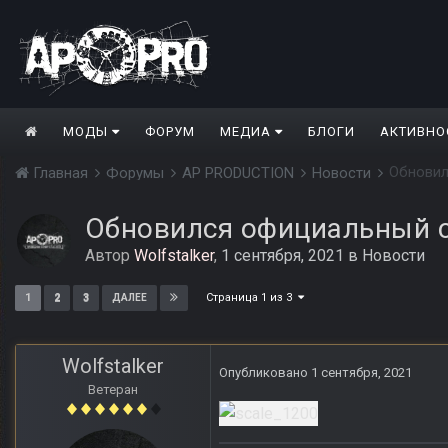
МОДЫ
ФОРУМ
МЕДИА
БЛОГИ
АКТИВНО
Обновилс
Главная
Форумы
AP PRODUCTION
Новости
Обновился официальный сай
Автор
Wolfstalker
,
1 сентября, 2021
в
Новости
Страница 1 из 3
1
2
3
ДАЛЕЕ
Wolfstalker
Опубликовано
1 сентября, 2021
Ветеран