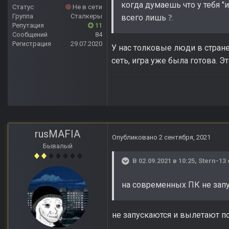
когда думаешь что у тебя "
Статус
Не в сети
Группа
Сталкеры
всего лишь
.
?
Репутация
11
Сообщений
84
Регистрация
29.07.2020
У нас толковые люди в стране
сеть, игра уже была готова. Э
rusMAFIA
Опубликовано
2 сентября, 2021
Бывалый
В 02.09.2021 в 10:25,
Stern-13
на современных ПК не запу
не запускаются и вылетают пот