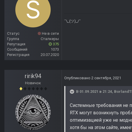
¯\_(ツ)_/¯
Статус
Не в сети
Группа
Сталкеры
Репутация
375
Сообщений
1073
Регистрация
20.07.2020
ririk94
Опубликовано
2 сентября, 2021
Новичок
В 01.09.2021 в 21:24,
Borland
Системные требования не п
RTX могут возникнуть проб
оптимизацией уже не модно 
хотя бы на этом сайте, име