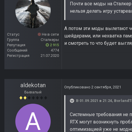
Почти все моды на Сталкер 
нельзя делать игру устаре
А потом эти моды вылетают ч
Статус
Не в сети
шейдерами, или нехватка памя
Группа
Сталкеры
и смотреть то что будет выгля
Репутация
2 915
Сообщений
4774
Регистрация
21.07.2020
aldekotan
Опубликовано
2 сентября, 2021
Бывалый
В 01.09.2021 в 21:24,
Borland
Системные требования не п
RTX могут возникнуть проб
оптимизацией уже не модно 