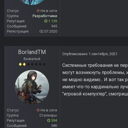
Статус
Не в сети
Группа
Разработчики
Репутация
1 135
Сообщений
945
Регистрация
02.07.2020
BorlandTM
Опубликовано
1 сентября, 2021
Бывалый
Системные требования не пере
могут возникнуть проблемы, 
не модно видимо... И вот так 
имеет что-то кардинально луч
"игровой компухтер", смотриш
Статус
Не в сети
Группа
Сталкеры
Репутация
394
Сообщений
380