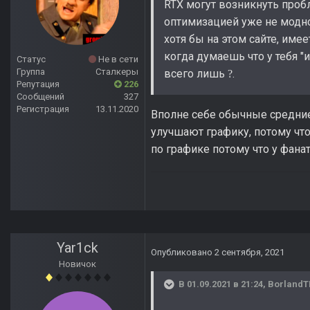
RTX могут возникнуть проб
оптимизацией уже не модно 
хотя бы на этом сайте, име
когда думаешь что у тебя "
Статус
Не в сети
Группа
Сталкеры
всего лишь
.
?
Репутация
226
Сообщений
327
Регистрация
13.11.2020
Вполне себе обычные средние
улучшают графику, потому что
по графике потому что у фан
Yar1ck
Опубликовано
2 сентября, 2021
Новичок
В 01.09.2021 в 21:24,
Borland