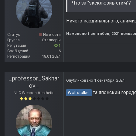
Что за "эксклюзив стим"?
Ничего кардинального, аними
Изменено
1 сентября, 2021
пользо
Статус
Не в сети
Группа
Сталкеры
Репутация
1
Сообщений
6
Регистрация
18.01.2021
_professor_Sakhar
Опубликовано
1 сентября, 2021
ov_
та японский горо
Wolfstalker
NLC Weapon Aesthetic