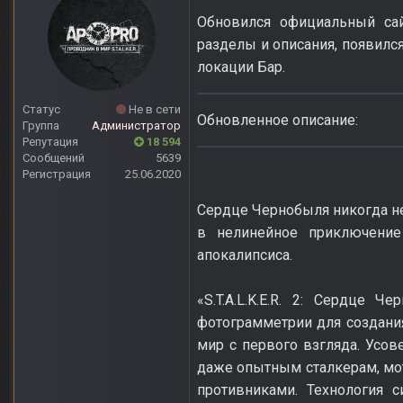
Обновился официальный сайт
разделы и описания, появилс
локации Бар.
Статус
Не в сети
Обновленное описание:
Группа
Администратор
Репутация
18 594
Сообщений
5639
Регистрация
25.06.2020
Сердце Чернобыля никогда не 
в нелинейное приключение
апокалипсиса.
«S.T.A.L.K.E.R. 2: Сердце 
фотограмметрии для создани
мир с первого взгляда. Усо
даже опытным сталкерам, мо
противниками. Технология с